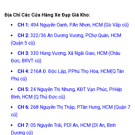
Địa Chỉ Các Cửa Hàng Xe Đạp Giá Kho:
CH 1:
494 Nguyễn Oanh, P.An Nhơn, HCM (Gò Vấp cũ)
CH 2:
322/36 An Dương Vương, P.Chợ Quán, HCM
(Quận 5 cũ)
CH 3:
330 Hùng Vương, Xã Ngãi Giao, HCM (Châu
Đức, BRVT cũ)
CH 4:
216A Đ. Độc Lập, P.Phú Thọ Hòa, HCM(Q.Tân
Phú cũ)
CH 5:
24 Nguyễn Thị Nhung, KĐT Vạn Phúc, P.Hiệp
Bình, HCM (Q.Thủ Đức cũ)
CH 6:
268 Nguyễn Thị Thập, P.Tân Hưng, HCM (Quận 7
cũ)
CH 7:
05 Nguyễn Trãi, P.Dĩ An, HCM (Dĩ An, Bình
Dương cũ)