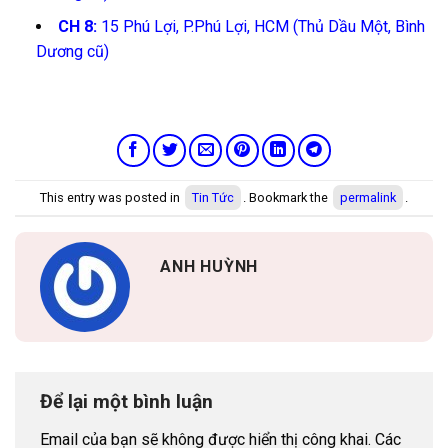
CH 8:
15 Phú Lợi, P.Phú Lợi, HCM (Thủ Dầu Một, Bình
Dương cũ)
This entry was posted in
Tin Tức
. Bookmark the
permalink
.
ANH HUỲNH
Để lại một bình luận
Email của bạn sẽ không được hiển thị công khai.
Các