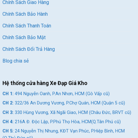
Chính Sách Giao Hàng
Chính Sách Bảo Hành
Chính Sách Thanh Toán
Chính Sách Bảo Mật
Chính Sách Đổi Trả Hàng
Blog chia sẻ
Hệ thống cửa hàng Xe Đạp Giá Kho
CH 1:
494 Nguyễn Oanh, P.An Nhơn, HCM (Gò Vấp cũ)
CH 2:
322/36 An Dương Vương, P.Chợ Quán, HCM (Quận 5 cũ)
CH 3:
330 Hùng Vương, Xã Ngãi Giao, HCM (Châu Đức, BRVT cũ)
CH 4:
216A Đ. Độc Lập, P.Phú Thọ Hòa, HCM(Q.Tân Phú cũ)
CH 5:
24 Nguyễn Thị Nhung, KĐT Vạn Phúc, P.Hiệp Bình, HCM