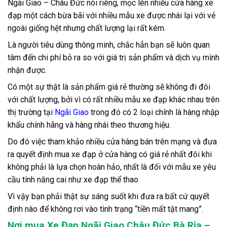
Ngãi Giao – Châu Đức nói riêng, mọc lên nhiều cửa hàng xe
đạp một cách bừa bãi với nhiều mẫu xe được nhái lại với vẻ
ngoài giống hệt nhưng chất lượng lại rất kém.
Là người tiêu dùng thông minh, chắc hẳn bạn sẽ luôn quan
tâm đến chi phí bỏ ra so với giá trị sản phẩm và dịch vụ mình
nhận được.
Có một sự thật là sản phẩm giá rẻ thường sẽ không đi đôi
với chất lượng, bởi vì có rất nhiều mẫu xe đạp khác nhau trên
thị trường tại
Ngãi Giao
trong đó có 2 loại chính là hàng nhập
khẩu chính hãng và hàng nhái theo thương hiệu.
Do đó việc tham khảo nhiều cửa hàng bán trên mạng và đưa
ra quyết định mua xe đạp ở cửa hàng có giá rẻ nhất đôi khi
không phải là lựa chọn hoàn hảo, nhất là đối với mẫu xe yêu
cầu tính năng cai như xe đạp thể thao
Vì vậy bạn phải thật sự sáng suốt khi đưa ra bất cứ quyết
định nào để không rơi vào tình trạng “tiền mất tật mang”.
Nơi mua Xe Đạp Ngãi Giao Châu Đức Bà Rịa –