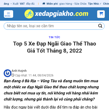
Skip
ng
– Xuất
VAT
đầy đủ
|
🚚
Miễn phí
giao hàng - Sửa Chữa
Tận Nhà
✓
Chính hã
to
content
MENU
Tìm
kiếm:
TIN TỨC
Top 5 Xe Đạp Ngãi Giao Thể Thao
Giá Tốt Tháng 8, 2022
Anh Huỳnh
Cập nhật: 11:44, 08/04/2026
Bạn đang ở Bà Rịa – Vũng Tàu và đang muốn tìm mua
một chiếc xe đạp Ngãi Giao thể thao chất lượng nhưng
chưa biết nơi mua uy tín, nói không với hàng nhái kém
chất lượng, nhưng giá thành lại vô cùng phải chăng?
Hãy đọc ngay bài viết dưới đây để tìm ra đáp án cho bài