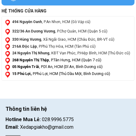
HỆ THỐNG CỬA HÀNG
494 Nguyễn Oanh
, P.An Nhơn, HCM (Gò Vập cũ)
322/36 An Dương Vương
, P.Chợ Quán, HCM (Quận 5 cũ)
330 Hùng Vương
, Xã Ngãi Giao, HCM (Châu Đức, BR-VT cũ)
216A Độc Lập
, P.Phú Thọ Hòa, HCM (Tân Phú cũ)
24 Nguyễn Thị Nhung
, KĐT Vạn Phúc, P.Hiệp Bình, HCM (Thủ Đức cũ)
268 Nguyễn Thị Thập
, P.Tân Hưng, HCM (Quận 7 cũ)
05 Nguyễn Trãi
, P.Dĩ An, HCM (Dĩ An, Bình Dương cũ)
15 Phú Lợi,
P.Phú Lợi, HCM (Thủ Dầu Một, Bình Dương cũ)
Thông tin liên hệ
Hotline Mua Lẻ:
028.9996.5775
Email:
Xedapgiakho@gmail.com