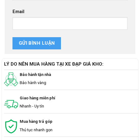
Email
LÝ DO NÊN MUA HÀNG TẠI XE ĐẠP GIÁ KHO:
Bảo hành tận nhà
Bảo hành vàng
Giao hàng miễn phí
Nhanh - Uy tín
Mua hàng trả góp
Thủ tục nhanh gọn