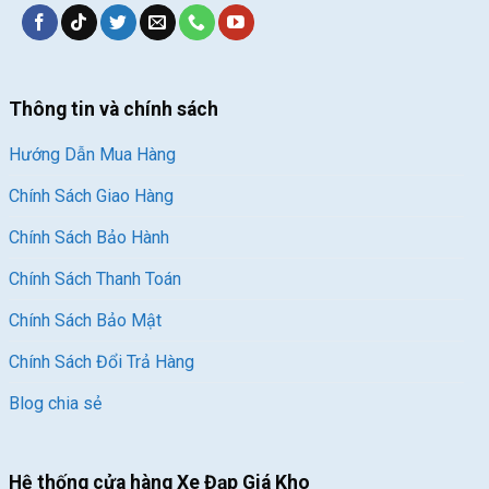
Thông tin và chính sách
Hướng Dẫn Mua Hàng
Chính Sách Giao Hàng
Chính Sách Bảo Hành
Chính Sách Thanh Toán
Chính Sách Bảo Mật
Chính Sách Đổi Trả Hàng
Blog chia sẻ
Hệ thống cửa hàng Xe Đạp Giá Kho