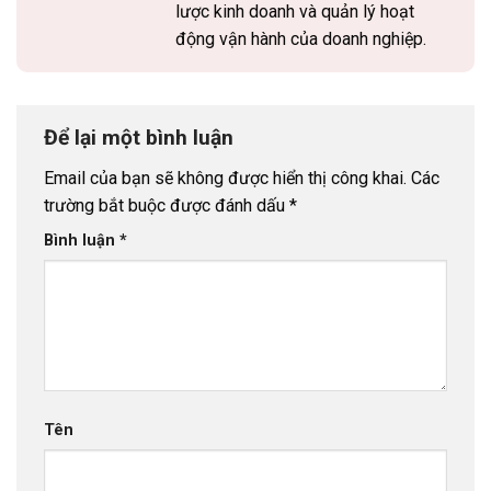
lược kinh doanh và quản lý hoạt
động vận hành của doanh nghiệp.
Để lại một bình luận
Email của bạn sẽ không được hiển thị công khai.
Các
trường bắt buộc được đánh dấu
*
Bình luận
*
Tên