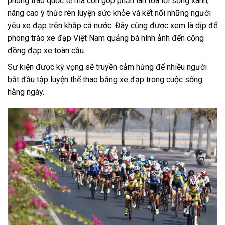
phong trào quốc tế mà còn góp phần lan tỏa lối sống xanh,
nâng cao ý thức rèn luyện sức khỏe và kết nối những người
yêu xe đạp trên khắp cả nước. Đây cũng được xem là dịp để
phong trào xe đạp Việt Nam quảng bá hình ảnh đến cộng
đồng đạp xe toàn cầu.
Sự kiện được kỳ vọng sẽ truyền cảm hứng để nhiều người
bắt đầu tập luyện thể thao bằng xe đạp trong cuộc sống
hằng ngày.