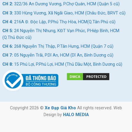
CH 2:
322/36 An Dương Vương, P.Chợ Quán, HCM (Quận 5 cũ)
CH 3:
330 Hùng Vương, Xã Ngãi Giao, HCM (Châu Đức, BRVT cũ)
CH 4:
216A Đ. Độc Lập, P.Phú Thọ Hòa, HCM(Q.Tân Phú cũ)
CH 5:
24 Nguyễn Thị Nhung, KĐT Vạn Phúc, P.Hiệp Bình, HCM
(Q.Thủ Đức cũ)
CH 6:
268 Nguyễn Thị Thập, P.Tân Hưng, HCM (Quận 7 cũ)
CH 7:
05 Nguyễn Trãi, P.Dĩ An, HCM (Dĩ An, Bình Dương cũ)
CH 8:
15 Phú Lợi, P.Phú Lợi, HCM (Thủ Dầu Một, Bình Dương cũ)
Copyright 2026 ©
Xe Đạp Giá Kho
All rights reserved. Web
Design by
HALO MEDIA