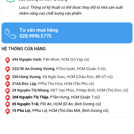
Lưu ý: Thông số kỹ thuật có thể được thay đổi từ nhà sản xuất
nhằm nâng cao chất lượng sản phẩm
Tư vấn mua hàng
028.9996.5775
HỆ THỐNG CỬA HÀNG
494 Nguyễn Oanh
, P.An Nhơn, HCM (Gò Vập cũ)
322/36 An Dương Vương
, P.Chợ Quán, HCM (Quận 5 cũ)
330 Hùng Vương
, Xã Ngãi Giao, HCM (Châu Đức, BR-VT cũ)
216A Độc Lập
, P.Phú Thọ Hòa, HCM (Tân Phú cũ)
24 Nguyễn Thị Nhung
, KĐT Vạn Phúc, P.Hiệp Bình, HCM (Thủ Đức cũ)
268 Nguyễn Thị Thập
, P.Tân Hưng, HCM (Quận 7 cũ)
05 Nguyễn Trãi
, P.Dĩ An, HCM (Dĩ An, Bình Dương cũ)
15 Phú Lợi,
P.Phú Lợi, HCM (Thủ Dầu Một, Bình Dương cũ)