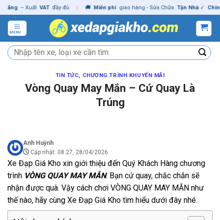
Skip
ng
– Xuất
VAT
đầy đủ
|
🚚
Miễn phí
giao hàng - Sửa Chữa
Tận Nhà
✓
Chính hã
to
content
MENU
Tìm
kiếm:
TIN TỨC
,
CHƯƠNG TRÌNH KHUYẾN MÃI
Vòng Quay May Mắn – Cứ Quay Là
Trúng
Anh Huỳnh
Cập nhật: 08:27, 28/04/2026
Xe Đạp Giá Kho xin giới thiệu đến Quý Khách Hàng chương
trình
VÒNG QUAY MAY MẮN
. Bạn cứ quay, chắc chắn sẽ
nhận được quà. Vậy cách chơi VÒNG QUAY MAY MẮN như
thế nào, hãy cùng Xe Đạp Giá Kho tìm hiểu dưới đây nhé.