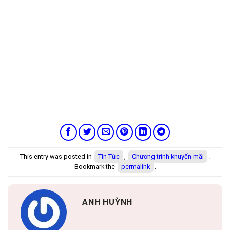
This entry was posted in
Tin Tức
,
Chương trình khuyến mãi
.
Bookmark the
permalink
.
ANH HUỲNH