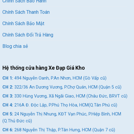
Chính Sách Bảo Hành
Chính Sách Thanh Toán
Chính Sách Bảo Mật
Chính Sách Đổi Trả Hàng
Blog chia sẻ
Hệ thống cửa hàng Xe Đạp Giá Kho
CH 1:
494 Nguyễn Oanh, P.An Nhơn, HCM (Gò Vấp cũ)
CH 2:
322/36 An Dương Vương, P.Chợ Quán, HCM (Quận 5 cũ)
CH 3:
330 Hùng Vương, Xã Ngãi Giao, HCM (Châu Đức, BRVT cũ)
CH 4:
216A Đ. Độc Lập, P.Phú Thọ Hòa, HCM(Q.Tân Phú cũ)
CH 5:
24 Nguyễn Thị Nhung, KĐT Vạn Phúc, P.Hiệp Bình, HCM
(Q.Thủ Đức cũ)
CH 6:
268 Nguyễn Thị Thập, P.Tân Hưng, HCM (Quận 7 cũ)