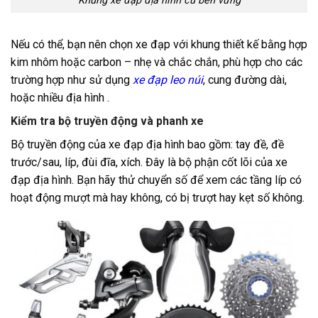
Khung xe đạp địa hình cũ bền vững
Nếu có thể, bạn nên chọn xe đạp với khung thiết kế bằng hợp
kim nhôm hoặc carbon – nhẹ và chắc chắn, phù hợp cho các
trường hợp như sử dụng
xe đạp leo núi
, cung đường dài,
hoặc nhiều địa hình .
Kiểm tra bộ truyền động và phanh xe
Bộ truyền động của xe đạp địa hình bao gồm: tay đề, đề
trước/sau, líp, đùi đĩa, xích. Đây là bộ phận cốt lõi của xe
đạp địa hình. Bạn hãy thử chuyển số để xem các tầng líp có
hoạt động mượt mà hay không, có bị trượt hay kẹt số không.