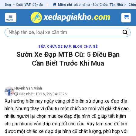
Skip
– Xuất
VAT
đầy đủ
|
🚚
Miễn phí
giao hàng - Sửa Chữa
Tận Nhà
✓
Chính hãn
to
content
MENU
Tìm
kiếm:
SỬA CHỮA XE ĐẠP
,
BLOG CHIA SẺ
Sườn Xe Đạp MTB Cũ: 5 Điều Bạn
Cần Biết Trước Khi Mua
Huỳnh Văn Minh
Cập nhật: 13:16, 22/04/2026
Xu hướng hiện nay ngày càng phổ biến sử dụng xe đạp địa
hình. Nhưng thay vì đầu tư một chiếc xe mới với giá khá cao,
nhiều người lại chọn mua xe đạp địa hình cũ giúp tiết kiệm
chi phí nhưng vẫn đáp ứng tốt nhu cầu.
Vậy làm sao để tìm
được một chiếc xe đạp địa hình cũ chất lượng, phù hợp với