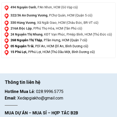
494 Nguyễn Oanh
, P.An Nhơn, HCM (Gò Vập cũ)
322/36 An Dương Vương
, P.Chợ Quán, HCM (Quận 5 cũ)
330 Hùng Vương
, Xã Ngãi Giao, HCM (Châu Đức, BR-VT cũ)
216A Độc Lập
, P.Phú Thọ Hòa, HCM (Tân Phú cũ)
24 Nguyễn Thị Nhung
, KĐT Vạn Phúc, P.Hiệp Bình, HCM (Thủ Đức cũ)
268 Nguyễn Thị Thập
, P.Tân Hưng, HCM (Quận 7 cũ)
05 Nguyễn Trãi
, P.Dĩ An, HCM (Dĩ An, Bình Dương cũ)
15 Phú Lợi,
P.Phú Lợi, HCM (Thủ Dầu Một, Bình Dương cũ)
Thông tin liên hệ
Hotline Mua Lẻ:
028.9996.5775
Email:
Xedapgiakho@gmail.com
MUA DỰ ÁN – MUA SỈ – HỢP TÁC B2B