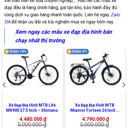
thể thao đến xe đua chuyên nghiệp,… Hầu hết các mẫu xe
đạp đều là hàng chính hãng, giá tận kho, bảo hành đầy đủ
cùng dịch vụ giao hàng nhanh toàn quốc. Liên hệ ngay
Zalo
OA
để nhận ưu đãi và trải nghiệm mua xe ngay hôm nay.
Xem ngay các mẫu xe đạp địa hình bán
chạy nhất thị trường
Giảm 10%
Giảm 4%
Xe Đạp Địa Hình MTB Life
Xe Đạp Địa Hình MTB
MX900 27.5 Inch – Shimano
Miamor Forteen 24 Inch –
Shimano
4.480.000
₫
4.790.000
₫
5.000.000
₫
5.000.000
₫