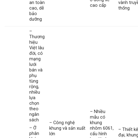
an toàn
vành truy
cao cấp
cao, dễ
thống
bảo
dưỡng
–
Thương
hiệu
Việt lâu
đời, có
mạng
lưới
bán và
phụ
tùng
rộng,
nhiều
lựa
chọn
theo
– Nhiều
ngân
mẫu có
sách
– Công nghệ
khung
– Ở
khung và sản xuất
nhôm 6061,
– Thiết k
phân
lớn
cấu hình
đại, khun