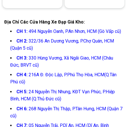
Địa Chỉ Các Cửa Hàng Xe Đạp Giá Kho:
CH 1:
494 Nguyễn Oanh, P.An Nhơn, HCM (Gò Vấp cũ)
CH 2:
322/36 An Dương Vương, P.Chợ Quán, HCM
(Quận 5 cũ)
CH 3:
330 Hùng Vương, Xã Ngãi Giao, HCM (Châu
Đức, BRVT cũ)
CH 4:
216A Đ. Độc Lập, P.Phú Thọ Hòa, HCM(Q.Tân
Phú cũ)
CH 5:
24 Nguyễn Thị Nhung, KĐT Vạn Phúc, P.Hiệp
Bình, HCM (Q.Thủ Đức cũ)
CH 6:
268 Nguyễn Thị Thập, P.Tân Hưng, HCM (Quận 7
cũ)
CH 7:
05 Nguyễn Trãi, P.Dĩ An, HCM (Dĩ An, Bình