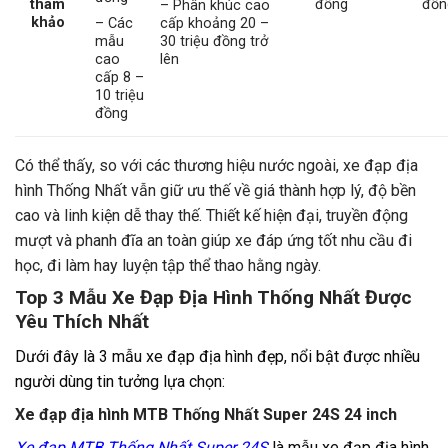
tham
đồng
đồn
– Phân khúc cao
khảo
– Các
cấp khoảng 20 –
mẫu
30 triệu đồng trở
cao
lên
cấp 8 –
10 triệu
đồng
Có thể thấy, so với các thương hiệu nước ngoài, xe đạp địa
hình Thống Nhất vẫn giữ ưu thế về giá thành hợp lý, độ bền
cao và linh kiện dễ thay thế. Thiết kế hiện đại, truyền động
mượt và phanh đĩa an toàn giúp xe đáp ứng tốt nhu cầu đi
học, đi làm hay luyện tập thể thao hằng ngày.
Top 3 Mẫu Xe Đạp Địa Hình Thống Nhất Được
Yêu Thích Nhất
Dưới đây là 3 mẫu xe đạp địa hình đẹp, nổi bật được nhiều
người dùng tin tưởng lựa chọn:
Xe đạp địa hình MTB Thống Nhất Super 24S 24 inch
Xe đạp MTB Thống Nhất Super 24S
là mẫu xe đạp địa hình