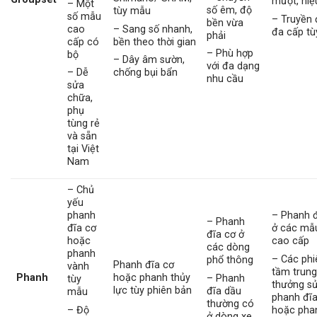
mượt, hi
– Một
số êm, độ
tùy mẫu
số mẫu
– Truyền
bền vừa
cao
– Sang số nhanh,
đa cấp t
phải
cấp có
bền theo thời gian
– Phù hợp
bộ
– Dây âm sườn,
với đa dạng
– Dễ
chống bụi bẩn
nhu cầu
sửa
chữa,
phụ
tùng rẻ
và sẵn
tại Việt
Nam
– Chủ
yếu
phanh
– Phanh 
– Phanh
đĩa cơ
ở các mẫ
đĩa cơ ở
hoặc
cao cấp
các dòng
phanh
– Các phi
phổ thông
Phanh đĩa cơ
vành
tầm trun
Phanh
hoặc phanh thủy
– Phanh
tùy
thưởng s
lực tùy phiên bản
đĩa dầu
mẫu
phanh đĩa
thường có
– Độ
hoặc pha
ở dòng xe