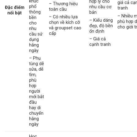
khúc
hợp lý cho
giá cả cạ
– Thương hiệu
phổ
nhu cầu cơ
Đặc điểm
tranh
toàn cầu
thông
bản
nổi bật
– Nhiều 
– Có nhiều lựa
bền
– Kiểu dáng
phù hợp 
chọn về kích cỡ
cho
đẹp, độ bền
cho giới 
và groupset cao
nhu
ổn định
cấp
cầu sử
– Giá cả
dụng
cạnh tranh
hằng
ngày
– Phụ
tùng dễ
sửa, dễ
tìm,
phù
hợp
người
mới bắt
đầu
hay di
chuyển
hằng
ngày
Học