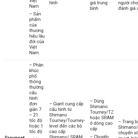
Việt
hình
giá trung
người chơ
Nam
bình
đánh giá 
– Sản
phẩm
của
thương
hiệu lâu
đời của
Việt
Nam
– Phân
khúc
phổ
thông
thường
cấu
hình
– Dùng
đơn
– Giant cung cấp
Shimano
giản 7
cấu hình từ
Tourney/TZ
– 21
Shimano
hoặc SRAM
tốc độ
Tourney/Tourney-
– Trang b
ở dòng cao
hoặc 1
level đến các bộ
Shimano
cấp
tốc độ
cao cấp
chuyển s
– Chuyển
Shimano/ SRAM,
Groupset