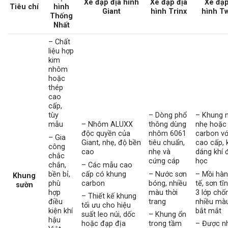
Xe đạp địa hình
Xe đạp địa
Xe đạp
Tiêu chí
hình
Giant
hình Trinx
hình Tw
Thống
Nhất
– Chất
liệu hợp
kim
nhôm
hoặc
thép
cao
cấp,
tùy
– Dòng phổ
– Khung
mẫu
– Nhôm ALUXX
thông dùng
nhẹ hoặc
độc quyền của
nhôm 6061
carbon vớ
– Gia
Giant, nhẹ, độ bền
tiêu chuẩn,
cao cấp, 
công
cao
nhẹ và
dáng khí 
chắc
cứng cáp
học
chắn,
– Các mẫu cao
bền bỉ,
cấp có khung
– Nước sơn
– Mồi hàn
Khung
phù
carbon
bóng, nhiều
tế, sơn tĩ
sườn
hợp
màu thời
3 lớp chốn
– Thiết kế khung
điều
trang
nhiều mà
tối ưu cho hiệu
kiện khí
bắt mắt
suất leo núi, dốc
– Khung ổn
hậu
hoặc đạp địa
trong tầm
– Được n