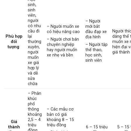
sinh,
sinh
viên,
người
– Người
có nhu
– Người muốn xe
mới bắt
cầu đi
Người thí
có hiệu năng cao
đầu đạp xe
Phù hợp
lại
dáng thể 
địa hình
– Người chơi bán
đối
thường
muốn xe 
chuyên nghiệp
– Người tập
tượng
xuyên,
hiện đại 
hay người muốn
thể thao,
người
giá thành 
xe nhẹ và bền
học sinh,
muốn
sinh viên
xe giá
hợp lý
và dễ
sửa
chữa
– Phân
khúc
phổ
thông
– Các mẫu cơ
khoảng
bản có giá
2,5 – 4
khoảng 8 – 15
Giá
triệu
triệu đồng
thành
6 – 15 triệu
5 – 15 
đồng