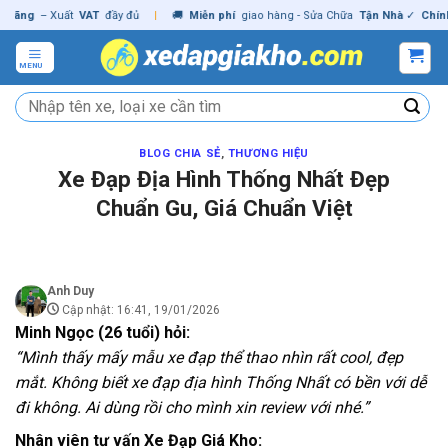
Skip
– Xuất
VAT
đầy đủ
|
🚚
Miễn phí
giao hàng - Sửa Chữa
Tận Nhà
✓
Chính hãng
to
content
MENU
Tìm
kiếm:
BLOG CHIA SẺ
,
THƯƠNG HIỆU
Xe Đạp Địa Hình Thống Nhất Đẹp
Chuẩn Gu, Giá Chuẩn Việt
Anh Duy
Cập nhật: 16:41, 19/01/2026
Minh Ngọc (26 tuổi) hỏi:
“Mình thấy mấy mẫu xe đạp thể thao nhìn rất cool, đẹp
mắt. Không biết xe đạp địa hình Thống Nhất có bền với dễ
đi không. Ai dùng rồi cho mình xin review với nhé.”
Nhân viên tư vấn Xe Đạp Giá Kho: