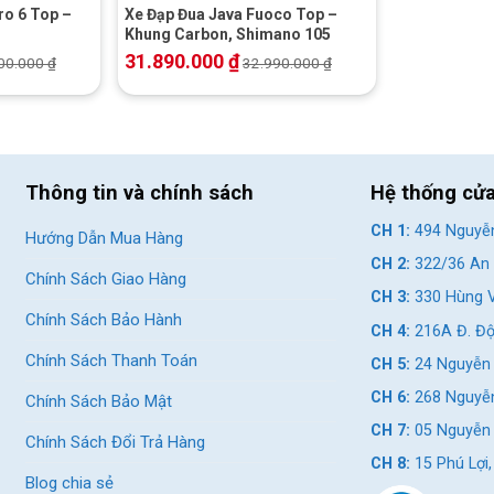
ro 6 Top –
Xe Đạp Đua Java Fuoco Top –
Khung Carbon, Shimano 105
31.890.000
₫
00.000
₫
32.990.000
₫
Thông tin và chính sách
Hệ thống cử
CH 1:
494 Nguyễn
Hướng Dẫn Mua Hàng
CH 2:
322/36 An 
Chính Sách Giao Hàng
CH 3:
330 Hùng V
Chính Sách Bảo Hành
CH 4:
216A Đ. Độ
Chính Sách Thanh Toán
CH 5:
24 Nguyễn 
CH 6:
268 Nguyễn
Chính Sách Bảo Mật
CH 7:
05 Nguyễn T
Chính Sách Đổi Trả Hàng
CH 8:
15 Phú Lợi
Blog chia sẻ