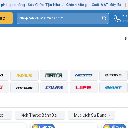
hí
giao hàng - Sửa Chữa
Tận Nhà
✓
Chính hãng
– Xuất
VAT
đầy đủ
|

Tìm
Hot
ỤC
kiếm:
028
S
ợp
Kích Thước Bánh Xe
Mục Đích Sử Dụng
Giảm 9%
Giảm 7%