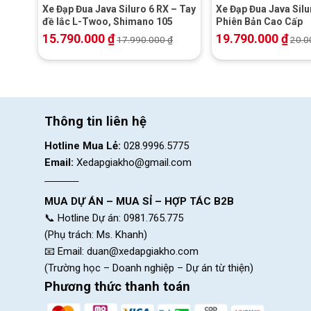
Xe Đạp Đua Java Siluro 6 RX – Tay
Xe Đạp Đua Java Silu
đề lắc L-Twoo, Shimano 105
Phiên Bản Cao Cấp
15.790.000
₫
19.790.000
₫
17.990.000
₫
20.0
Thông tin liên hệ
Hotline Mua Lẻ:
028.9996.5775
Email:
Xedapgiakho@gmail.com
MUA DỰ ÁN – MUA SỈ – HỢP TÁC B2B
📞 Hotline Dự án: 0981.765.775
(Phụ trách: Ms. Khanh)
📧 Email:
duan@xedapgiakho.com
(Trường học – Doanh nghiệp – Dự án từ thiện)
Phương thức thanh toán