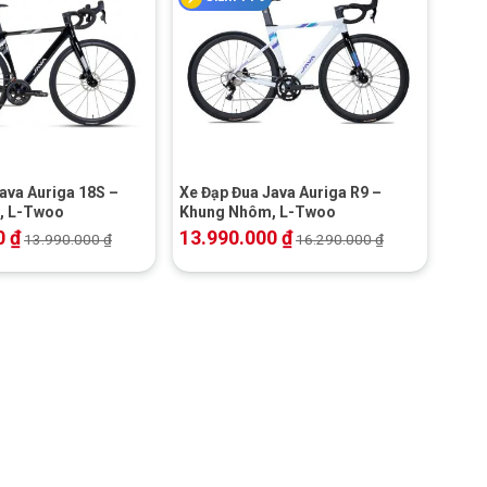
+
ava Auriga 18S –
Xe Đạp Đua Java Auriga R9 –
, L-Twoo
Khung Nhôm, L-Twoo
0
₫
13.990.000
₫
13.990.000
₫
16.290.000
₫