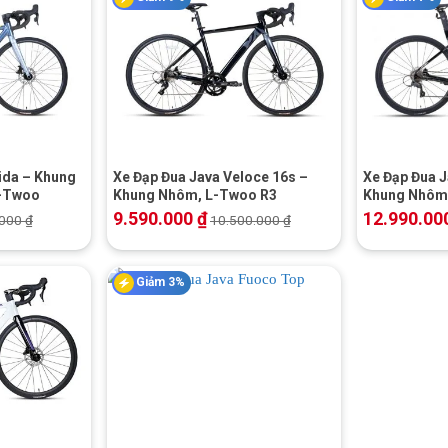
+
+
ida – Khung
Xe Đạp Đua Java Veloce 16s –
Xe Đạp Đua J
L-Twoo
Khung Nhôm, L-Twoo R3
Khung Nhôm
9.590.000
₫
12.990.00
.000
₫
10.500.000
₫
Giảm 3%
+