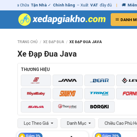
Skip
ng - Sửa Chữa
Tận Nhà
✓
Chính hãng
– Xuất
VAT
đầy đủ
|
🚚
Miễn p
to
content
DANH M
TRANG CHỦ
/
XE ĐẠP ĐUA
/
XE ĐẠP ĐUA JAVA
Xe Đạp Đua Java
THƯƠNG HIỆU
Lọc Theo Giá
Danh Mục
Chiều Cao Phù H
Giảm 3%
Giảm 20%