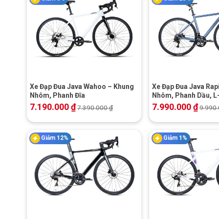
+
+
Xe Đạp Đua Java Wahoo – Khung
Xe Đạp Đua Java Rap
Nhôm, Phanh Đĩa
Nhôm, Phanh Dầu, 
7.190.000
₫
7.990.000
₫
7.390.000
₫
9.990
Giảm 12%
Giảm 1%
+
+