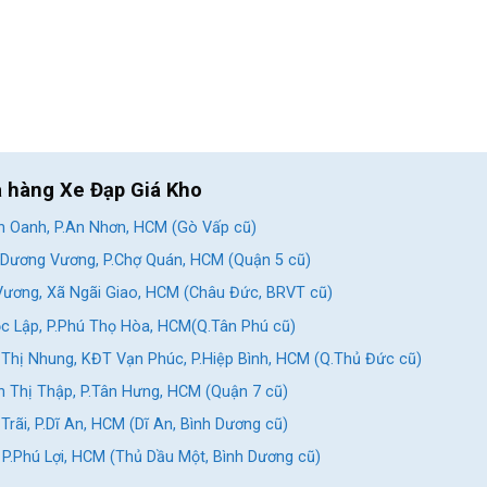
a hàng Xe Đạp Giá Kho
 Oanh, P.An Nhơn, HCM (Gò Vấp cũ)
Dương Vương, P.Chợ Quán, HCM (Quận 5 cũ)
ương, Xã Ngãi Giao, HCM (Châu Đức, BRVT cũ)
c Lập, P.Phú Thọ Hòa, HCM(Q.Tân Phú cũ)
Thị Nhung, KĐT Vạn Phúc, P.Hiệp Bình, HCM (Q.Thủ Đức cũ)
 Thị Thập, P.Tân Hưng, HCM (Quận 7 cũ)
rãi, P.Dĩ An, HCM (Dĩ An, Bình Dương cũ)
, P.Phú Lợi, HCM (Thủ Dầu Một, Bình Dương cũ)