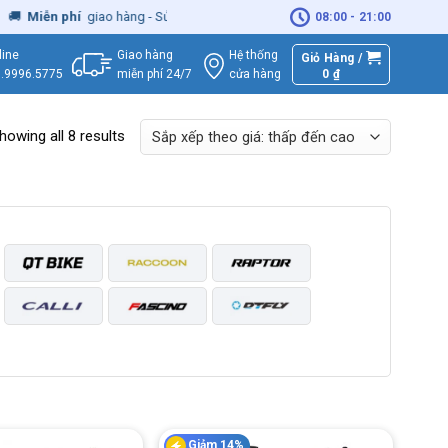

Miễn phí
giao hàng - Sửa Chữa
Tận Nhà
08:00 - 21:00
Giao hàng
Hệ thống
line
Giỏ Hàng /
miễn phí 24/7
0
₫
cửa hàng
.9996.5775
howing all 8 results
Giảm 14%