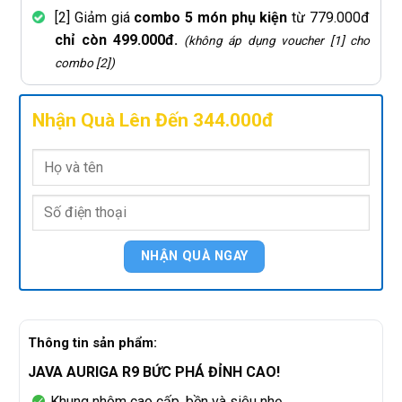
[2] Giảm giá
combo 5 món phụ kiện
từ 779.000đ
chỉ còn 499.000đ.
(không áp dụng voucher [1] cho
combo [2])
Nhận Quà Lên Đến 344.000đ
Thông tin sản phẩm:
JAVA AURIGA R9
B
Ứ
C
PH
Á
Đ
ỈNH CAO!
Khung
nh
ôm
cao
c
ấp, bền
v
à
siêu
nh
ẹ