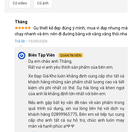
Xe đạp đua Java Auriga R9 sử dụng càng nhôm chắc chắn
Có video
Có ảnh
Đối với các tay đua đường trường hoặc những người yêu thích
Thắng
tốc độ, việc sở hữu một chiếc xe nhẹ hơn đồng nghĩa với khả
Gu thiết kế đẹp đúng ý mình, mua vì đẹp nhưng mà
năng tăng tốc nhanh hơn, tiết kiệm sức lực hơn và kiểm soát
Được xếp
chạy nhanh và êm. nên đi đường bằng với vắng vắng thôi nha
hạng
5
5
sao
tốt hơn khi vào cua hoặc leo dốc.
Trả lời
•
15/05/2026
Biên Tập Viên
QUẢN TRỊ VIÊN
Dạ em chào anh Thắng,
Rất vui vì anh yêu thích sản phẩm của bên em.
Xe Đạp Giá Kho luôn khẳng định cung cấp cho tất cả
khách hàng những sản phẩm chất lượng cao và tiết
kiệm chi phí nhất có thể. Sự hài lòng và khen ngợi
của anh là khẳng định lớn nhất với bên em.
Nếu anh gặp bất kỳ vấn đề nào về sản phẩm trong
quá trình sử dụng, xin vui lòng liên hệ với dịch vụ
khách hàng 02899965775, Bên em sẽ tiếp tục cung
cấp cho anh tất cả sự hỗ trợ, chúc anh luôn may
mắn và hạnh phúc ạ!🌹🌹