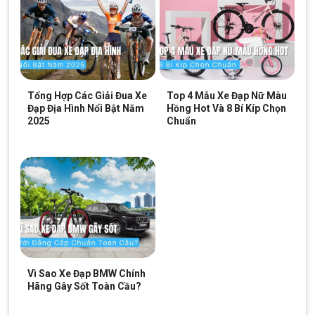
Tổng Hợp Các Giải Đua Xe
Top 4 Mẫu Xe Đạp Nữ Màu
Đạp Địa Hình Nổi Bật Năm
Hồng Hot Và 8 Bí Kíp Chọn
2025
Chuẩn
Xe đạp đua Java Auriga R9 phong cách, bền nhe, chất lượng cao
Một yếu tố quan trọng nhưng thường bị bỏ qua khi đánh giá xe
đạp đua chính là tính an toàn khi di chuyển trong điều kiện thiếu
sáng. Java Auriga R9 được tích hợp đèn phản quang trước và
sau, giúp tăng khả năng nhận diện của người lái trên đường phố
vào ban đêm hoặc trong môi trường ánh sáng yếu.
Vì Sao Xe Đạp BMW Chính
Hãng Gây Sốt Toàn Cầu?