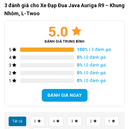
3 đánh giá cho
Xe Đạp Đua Java Auriga R9 – Khung
Đặc Điểm Nổi Bật Của Xe Đạp Đua Java Auriga R9
phẩm.
Khung Nhôm siêu nhẹ, độ cứng cáp cao
Nhôm, L-Twoo
So với khung nhôm truyền thống, xe đạp thể thao nhôm không
Groupset L-Twoo R9 22 tốc độ
Phanh đĩa dầu L-Twoo an toàn và kiểm soát tốt
chỉ giảm trọng lượng tổng thể của xe mà còn giúp hấp thụ rung
5.0
Phụ kiện phụ tùng chuyên nghiệp khác
động tốt hơn, mang lại cảm giác lái mượt mà và dễ chịu hơn,
Kết Luận
đặc biệt trên những chặng đường dài.
ĐÁNH GIÁ TRUNG BÌNH
100%
| 3 đánh giá
5
0%
| 0 đánh giá
4
0%
| 0 đánh giá
3
0%
| 0 đánh giá
2
0%
| 0 đánh giá
1
ĐÁNH GIÁ NGAY
Tất cả
5
4
3
2
1