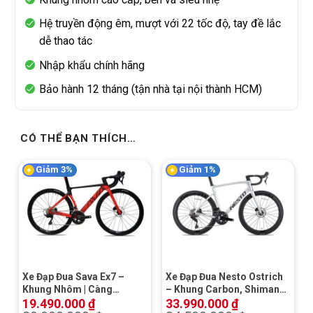
Hệ truyền
đ
ộng
êm
, m
ư
ợt với 22 tốc
đ
ộ, tay
đ
ề lắc
dễ thao
t
ác
Nh
ập khẩu
ch
ính
hãng
B
ảo
h
ành
12
tháng
(t
ận
nh
à
t
ại nội
th
ành
HCM)
CÓ THỂ BẠN THÍCH…
Giảm 3%
Giảm 1%
Xe Đạp Đua Sava Ex7 –
Xe Đạp Đua Nesto Ostrich
Khung Nhôm | Càng
– Khung Carbon, Shimano
Carbon | Shimano 105 |
105, Phanh Đĩa Dầu
19.490.000
₫
33.990.000
₫