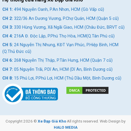
Cửa hàng xe đạp Gò Vấp:
Nhấn để xem đường đi
CH 1:
494 Nguyễn Oanh, P.An Nhơn, HCM (Gò Vấp cũ)
Cửa hàng xe đạp Quận 5:
Nhấn để xem đường đi
CH 2:
322/36 An Dương Vương, P.Chợ Quán, HCM (Quận 5 cũ)
Cửa hàng xe đạp Vũng Tàu:
Nhấn để xem đường đi
CH 3:
330 Hùng Vương, Xã Ngãi Giao, HCM (Châu Đức, BRVT cũ)
Cửa hàng xe đạp Tân Phú:
Nhấn để xem đường đi
CH 4:
216A Đ. Độc Lập, P.Phú Thọ Hòa, HCM(Q.Tân Phú cũ)
Cửa hàng xe đạp Thủ Đức:
Nhấn để xem đường đi
CH 5:
24 Nguyễn Thị Nhung, KĐT Vạn Phúc, P.Hiệp Bình, HCM
(Q.Thủ Đức cũ)
Cửa hàng xe đạp Quận 7:
Nhấn để xem đường đi
CH 6:
268 Nguyễn Thị Thập, P.Tân Hưng, HCM (Quận 7 cũ)
Cửa hàng xe đạp Dĩ An:
Nhấn để xem đường đi
CH 7:
05 Nguyễn Trãi, P.Dĩ An, HCM (Dĩ An, Bình Dương cũ)
Cửa hàng xe đạp Thủ Dầu Một:
Nhấn để xem đường đi
CH 8:
15 Phú Lợi, P.Phú Lợi, HCM (Thủ Dầu Một, Bình Dương cũ)
SKU:
javaR9S
Thẻ:
Hợp Kim Nhôm
,
Xe đạp đua L-TWOO
Copyright 2026 ©
Xe Đạp Giá Kho
All rights reserved. Web Design by
HALO MEDIA