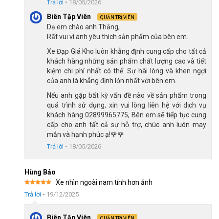
Trả lời
•
18/05/2026
Khung sườn hợp kim nhôm, đổ lớp sơn bóng
Biên Tập Viên
QUẢN TRỊ VIÊN
Dạ em chào anh Thắng,
Hơn nữa, thiết kế ghi đông bản dẹp và cọc yên bản dẹp không
Rất vui vì anh yêu thích sản phẩm của bên em.
chỉ tối ưu hóa khí động học mà còn giúp người lái đạt hiệu suất
Xe Đạp Giá Kho luôn khẳng định cung cấp cho tất cả
cao nhất với ít lực cản hơn. Những cải tiến này giúp xe đạp Java
khách hàng những sản phẩm chất lượng cao và tiết
Auriga R9 trở thành một cỗ máy tốc độ thực thụ, sẵn sàng
kiệm chi phí nhất có thể. Sự hài lòng và khen ngợi
của anh là khẳng định lớn nhất với bên em.
chinh phục mọi thử thách.
Nếu anh gặp bất kỳ vấn đề nào về sản phẩm trong
Groupset L-Twoo R9 22 tốc độ
quá trình sử dụng, xin vui lòng liên hệ với dịch vụ
Không chỉ sở hữu khung Carbon siêu nhẹ, Java Auriga R9 còn
khách hàng 02899965775, Bên em sẽ tiếp tục cung
gây ấn tượng với hệ thống truyền động L-Twoo R9, bao gồm:
cấp cho anh tất cả sự hỗ trợ, chúc anh luôn may
mắn và hạnh phúc ạ!🌹🌹
Tay đề lắc L-Twoo
– giúp chuyển số nhanh chóng và
Trả lời
•
18/05/2026
chính xác, đặc biệt khi thay đổi tốc độ đột ngột.
Gạt đĩa và gạt líp L-Twoo R9
– hỗ trợ khả năng sang số
Hùng Bảo
mượt mà, tối ưu cho mọi địa hình.
Xe nhìn ngoài nam tính hơn ảnh
Được xếp
Trả lời
•
19/12/2025
Bộ líp 11 tầng
– mang đến nhiều tùy chọn tốc độ, phù
hạng
5
5
sao
hợp với cả đường bằng phẳng lẫn địa hình dốc.
Biên Tập Viên
QUẢN TRỊ VIÊN