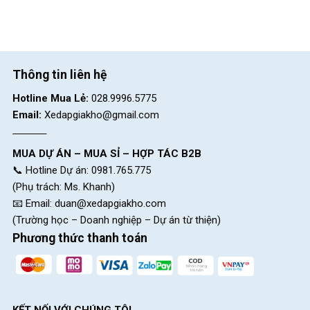
Thông tin liên hệ
Hotline Mua Lẻ:
028.9996.5775
Email:
Xedapgiakho@gmail.com
MUA DỰ ÁN – MUA SỈ – HỢP TÁC B2B
📞 Hotline Dự án: 0981.765.775
(Phụ trách: Ms. Khanh)
Lốp 700c, vành nhôm 2 lớp, lướt hơn, nhẹ hơn
📧 Email:
duan@xedapgiakho.com
(Trường học – Doanh nghiệp – Dự án từ thiện)
Kết Luận
Phương thức thanh toán
Không phải ngẫu nhiên mà Java Auriga R9 lại trở thành một
trong những mẫu
Xe đạp thể thao
được săn đón nhất đầu năm
2025.Hy vọng thông tin trên đã giúp bạn hiểu rõ hơn về mẫu xe
đạp Java Auriga R9 và hãy đến cửa hàng Xe Đạp Giá Kho Gần