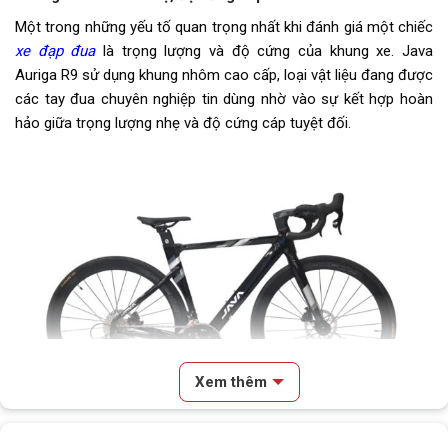
Dĩa
2 Tầng
Một trong những yếu tố quan trọng nhất khi đánh giá một chiếc
xe đạp đua
là trọng lượng và độ cứng của khung xe. Java
Líp
Líp thả SUNSHINE 11s
Auriga R9 sử dụng khung nhôm cao cấp, loại vật liệu đang được
các tay đua chuyên nghiệp tin dùng nhờ vào sự kết hợp hoàn
Sên (xích)
SUMC
hảo giữa trọng lượng nhẹ và độ cứng cáp tuyệt đối.
Kích thước
700c
Trọng lượng xe
11kg
Trọng lượng thùng
16kg
Yên
Da thể thao
Cọc/cốt yên
Trên 1m65
Chiều cao phù hợp
Trên 1m65
Xem thêm
Lưu ý
Thông số kỹ thuật có thể sẽ
được thay đổi từ nhà sản xuất
Nội dung chính
nhằm nâng cao chất lượng sản
Xe đạp đua Java Auriga R9 thiết kế thể thao