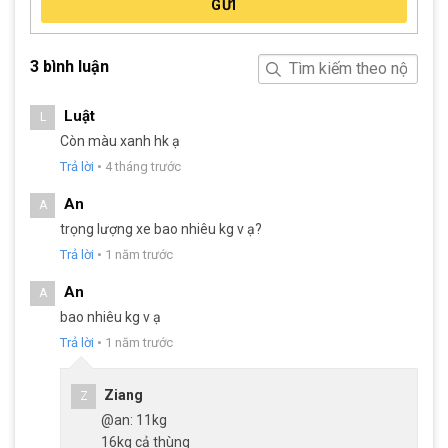
GỬI
Phanh đĩa dầu L-Twoo an toàn và kiểm soát tốt
Dù tốc độ là yếu tố quan trọng trong đua xe đạp, nhưng kiểm
3 bình luận
soát xe và an toàn khi di chuyển vẫn luôn là ưu tiên hàng đầu.
Java Auriga R9 trang bị phanh đĩa dầu L-Twoo, mang lại hiệu
Luật
L
suất phanh ổn định và đáng tin cậy ngay cả trong điều kiện
Còn màu xanh hk ạ
khắc nghiệt.
Trả lời
•
4 tháng trước
An
A
trọng lượng xe bao nhiêu kg v ạ?
Trả lời
•
1 năm trước
An
A
bao nhiêu kg v ạ
Trả lời
•
1 năm trước
Ziang
Z
@an: 11kg
16kg cả thùng