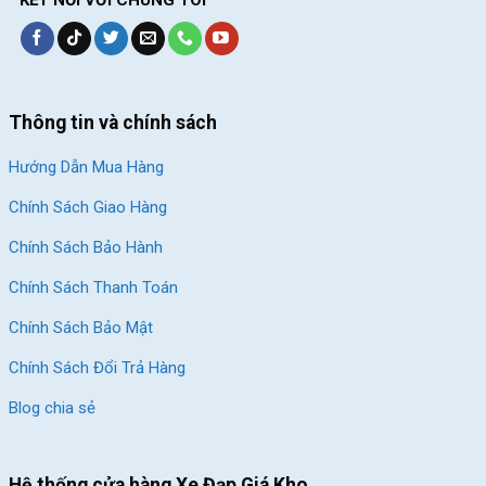
KẾT NỐI VỚI CHÚNG TÔI
Nhất hoặc liên hệ hotline 028.9996.5775
Xem thêm các mẫu xe đạp đua mới nhất
dưới đây:
Thông tin và chính sách
Giảm 10%
Giảm 12%
Hướng Dẫn Mua Hàng
Chính Sách Giao Hàng
Chính Sách Bảo Hành
Chính Sách Thanh Toán
Xe Đạp Đua Califa CR550 –
Xe Đạp Đua QT Bike
Chính Sách Bảo Mật
Khung Magie, LTWOO R5
GTS200 – Khung Nhôm
Chính Sách Đổi Trả Hàng
7.690.000
₫
6.190.000
₫
8.500.000
₫
7.000.000
₫
Blog chia sẻ
Địa Chỉ Các Cửa Hàng Xe Đạp Giá Kho:
Hệ thống cửa hàng Xe Đạp Giá Kho