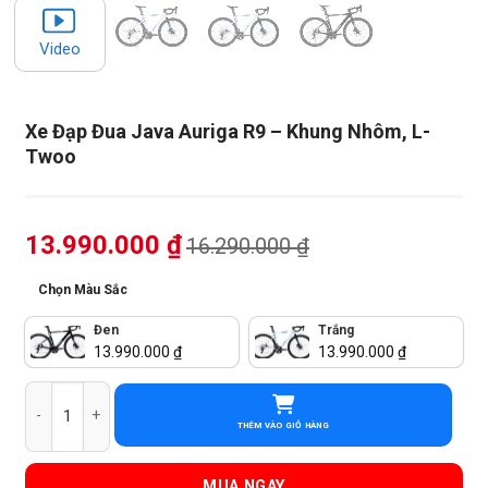
Video
Xe Đạp Đua Java Auriga R9 – Khung Nhôm, L-
Twoo
13.990.000
₫
16.290.000
₫
Chọn Màu Sắc
Đen
Trắng
13.990.000
₫
13.990.000
₫
Xe Đạp Đua Java Auriga R9 - Khung Nhôm, L-Twoo số lượng
THÊM VÀO GIỎ HÀNG
MUA NGAY