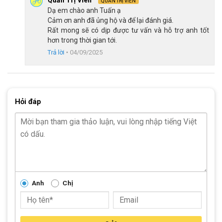
QUẢN TRỊ VIÊN
lái đều được chuyển hóa thành tốc độ tối đa, mang lại cảm
Dạ em chào anh Tuấn ạ
giác lái mạnh mẽ và đầy hứng khởi. Điều này đặc biệt quan
Cảm ơn anh đã ủng hộ và để lại đánh giá.
trọng đối với những tay đua chuyên nghiệp, những người cần
Rất mong sẽ có dịp được tư vấn và hỗ trợ anh tốt
hơn trong thời gian tới.
một chiếc xe có thể phản hồi nhanh chóng theo từng cú đạp.
Trả lời
•
04/09/2025
Hỏi đáp
Anh
Chị
Tay đề lắc L-Twoo phong cách, nhanh nhạy