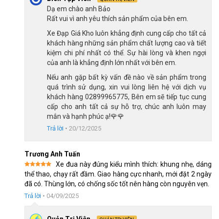
Hệ thống 2 đĩa và trục rỗng
– gia tăng độ cứng, cải
Dạ em chào anh Bảo
thiện hiệu suất đạp xe và giảm hao mòn qua thời gian.
Rất vui vì anh yêu thích sản phẩm của bên em.
Xe Đạp Giá Kho luôn khẳng định cung cấp cho tất cả
khách hàng những sản phẩm chất lượng cao và tiết
kiệm chi phí nhất có thể. Sự hài lòng và khen ngợi
của anh là khẳng định lớn nhất với bên em.
Nếu anh gặp bất kỳ vấn đề nào về sản phẩm trong
quá trình sử dụng, xin vui lòng liên hệ với dịch vụ
khách hàng 02899965775, Bên em sẽ tiếp tục cung
cấp cho anh tất cả sự hỗ trợ, chúc anh luôn may
mắn và hạnh phúc ạ!🌹🌹
Trả lời
•
20/12/2025
Trương Anh Tuấn
Xe đua này đúng kiểu mình thích: khung nhẹ, dáng
Được xếp
thể thao, chạy rất đầm. Giao hàng cực nhanh, mới đặt 2 ngày
Java Auriga R9 sử dụng bộ truyền động L-Twoo thay đổi 22 tốc độ
hạng
5
5
đã có. Thùng lớn, có chống sốc tốt nên hàng còn nguyên vẹn.
sao
linh hoạt
Trả lời
•
04/09/2025
Với hệ thống truyền động này, mỗi cú nhấn bàn đạp của người
Quản Trị Viên