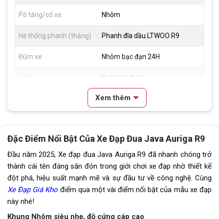
Pô tăng/cổ xe
Nhôm
Hệ thống phanh (thắng)
Phanh đĩa dầu LTWOO R9
Đùm xe
Nhôm bạc đạn 24H
Vành xe
Hợp kim nhôm
Xem thêm
Lốp xe
Compass 700x28C
Tay đề
LTWOO R9, 22 Tay đề lắc L-
Twoo R9
Đặc Điểm Nổi Bật Của Xe Đạp Đua Java Auriga R9
Tăng tốc trước (Gạt
L-TWOO R9
Đầu năm 2025, Xe đạp đua Java Auriga R9 đã nhanh chóng trở
đĩa)
thành cái tên đáng săn đón trong giới chơi xe đạp nhờ thiết kế
đột phá, hiệu suất mạnh mẽ và sự đầu tư về công nghệ. Cùng
Tăng tốc sau (Gạt líp)
L-TWOO R9
Xe Đạp Giá Kho
điểm qua một vài điểm nổi bật của mẫu xe đạp
này nhé!
Đùi đĩa
Rỗng nhôm bạc đạn
Khung Nhôm siêu nhẹ, độ cứng cáp cao