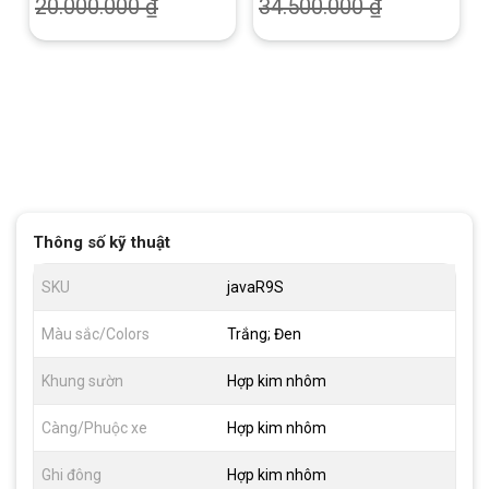
Phanh Dầu Giá Rẻ | Khuyến
20.000.000
₫
34.500.000
₫
mãi Hot
Thông số kỹ thuật
SKU
javaR9S
Màu sắc/Colors
Trắng; Đen
Khung sườn
Hợp kim nhôm
Càng/Phuộc xe
Hợp kim nhôm
Ghi đông
Hợp kim nhôm