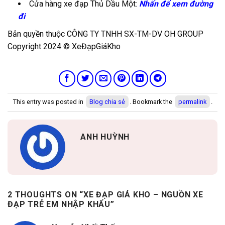
Cửa hàng xe đạp Thủ Dầu Một:
Nhấn để xem đường
đi
Bản quyền thuộc CÔNG TY TNHH SX-TM-DV OH GROUP
Copyright 2024 © XeĐạpGiáKho
This entry was posted in
Blog chia sẻ
. Bookmark the
permalink
.
ANH HUỲNH
2 THOUGHTS ON “
XE ĐẠP GIÁ KHO – NGUỒN XE
ĐẠP TRẺ EM NHẬP KHẨU
”