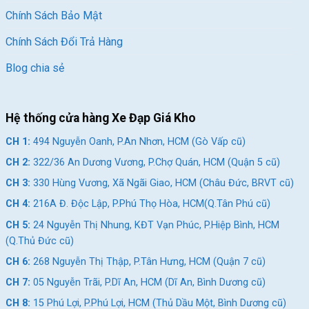
Chính Sách Bảo Mật
Chính Sách Đổi Trả Hàng
Blog chia sẻ
Hệ thống cửa hàng Xe Đạp Giá Kho
CH 1:
494 Nguyễn Oanh, P.An Nhơn, HCM (Gò Vấp cũ)
CH 2:
322/36 An Dương Vương, P.Chợ Quán, HCM (Quận 5 cũ)
CH 3:
330 Hùng Vương, Xã Ngãi Giao, HCM (Châu Đức, BRVT cũ)
CH 4:
216A Đ. Độc Lập, P.Phú Thọ Hòa, HCM(Q.Tân Phú cũ)
CH 5:
24 Nguyễn Thị Nhung, KĐT Vạn Phúc, P.Hiệp Bình, HCM
(Q.Thủ Đức cũ)
CH 6:
268 Nguyễn Thị Thập, P.Tân Hưng, HCM (Quận 7 cũ)
CH 7:
05 Nguyễn Trãi, P.Dĩ An, HCM (Dĩ An, Bình Dương cũ)
CH 8:
15 Phú Lợi, P.Phú Lợi, HCM (Thủ Dầu Một, Bình Dương cũ)