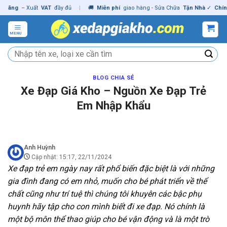
Skip
ng
– Xuất
VAT
đầy đủ
|
🚚
Miễn phí
giao hàng - Sửa Chữa
Tận Nhà
✓
Chính hã
to
content
MENU
Tìm
kiếm:
BLOG CHIA SẺ
Xe Đạp Giá Kho – Nguồn Xe Đạp Trẻ
Em Nhập Khẩu
Anh Huỳnh
Cập nhật: 15:17, 22/11/2024
Xe đạp trẻ em ngày nay rất phổ biến đặc biệt là với những
gia đình đang có em nhỏ, muốn cho bé phát triển về thể
chất cũng như trí tuệ thì chúng tôi khuyên các bậc phụ
huynh hãy tập cho con mình biết đi xe đạp. Nó chính là
một bộ môn thể thao giúp cho bé vận động và là một trò