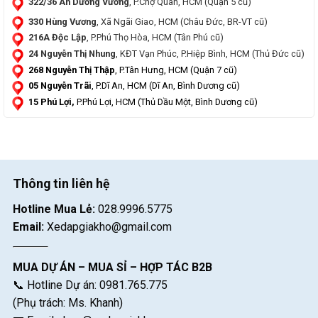
322/36 An Dương Vương
, P.Chợ Quán, HCM (Quận 5 cũ)
330 Hùng Vương
, Xã Ngãi Giao, HCM (Châu Đức, BR-VT cũ)
216A Độc Lập
, P.Phú Thọ Hòa, HCM (Tân Phú cũ)
24 Nguyễn Thị Nhung
, KĐT Vạn Phúc, P.Hiệp Bình, HCM (Thủ Đức cũ)
268 Nguyễn Thị Thập
, P.Tân Hưng, HCM (Quận 7 cũ)
05 Nguyễn Trãi
, P.Dĩ An, HCM (Dĩ An, Bình Dương cũ)
15 Phú Lợi,
P.Phú Lợi, HCM (Thủ Dầu Một, Bình Dương cũ)
Thông tin liên hệ
Hotline Mua Lẻ:
028.9996.5775
Email:
Xedapgiakho@gmail.com
MUA DỰ ÁN – MUA SỈ – HỢP TÁC B2B
📞 Hotline Dự án: 0981.765.775
(Phụ trách: Ms. Khanh)