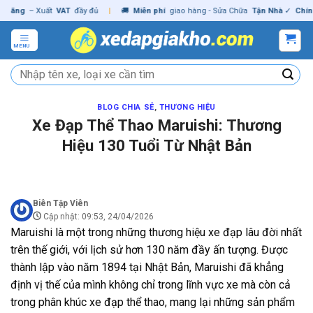
Skip
g
– Xuất
VAT
đầy đủ
|
🚚
Miễn phí
giao hàng - Sửa Chữa
Tận Nhà
✓
Chính hã
to
content
MENU
Tìm
kiếm:
BLOG CHIA SẺ
,
THƯƠNG HIỆU
Xe Đạp Thể Thao Maruishi: Thương
Hiệu 130 Tuổi Từ Nhật Bản
Biên Tập Viên
Cập nhật: 09:53, 24/04/2026
Maruishi
là một trong những thương hiệu xe đạp lâu đời nhất
trên thế giới, với lịch sử hơn
130 năm
đầy ấn tượng. Được
thành lập vào năm 1894 tại Nhật Bản, Maruishi đã khẳng
định vị thế của mình không chỉ trong lĩnh vực xe mà còn cả
trong phân khúc
xe đạp thể thao
, mang lại những sản phẩm