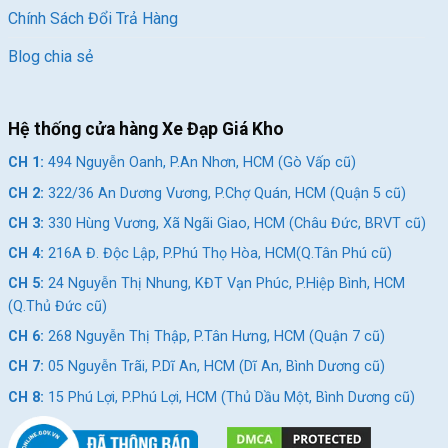
Chính Sách Đổi Trả Hàng
Blog chia sẻ
Hệ thống cửa hàng Xe Đạp Giá Kho
CH 1:
494 Nguyễn Oanh, P.An Nhơn, HCM (Gò Vấp cũ)
CH 2:
322/36 An Dương Vương, P.Chợ Quán, HCM (Quận 5 cũ)
CH 3:
330 Hùng Vương, Xã Ngãi Giao, HCM (Châu Đức, BRVT cũ)
CH 4:
216A Đ. Độc Lập, P.Phú Thọ Hòa, HCM(Q.Tân Phú cũ)
CH 5:
24 Nguyễn Thị Nhung, KĐT Vạn Phúc, P.Hiệp Bình, HCM
(Q.Thủ Đức cũ)
CH 6:
268 Nguyễn Thị Thập, P.Tân Hưng, HCM (Quận 7 cũ)
CH 7:
05 Nguyễn Trãi, P.Dĩ An, HCM (Dĩ An, Bình Dương cũ)
CH 8:
15 Phú Lợi, P.Phú Lợi, HCM (Thủ Dầu Một, Bình Dương cũ)