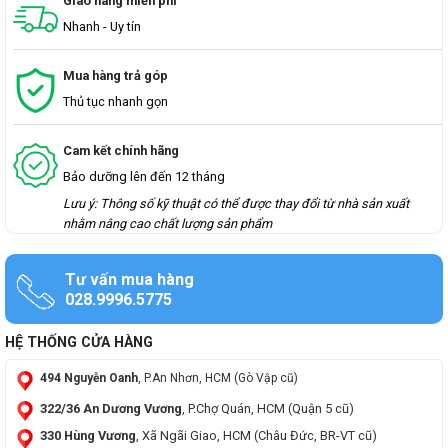
Giao hàng miễn phí
Nhanh - Uy tín
Mua hàng trả góp
Thủ tục nhanh gọn
Cam kết chính hãng
Bảo dưỡng lên đến 12 tháng
Lưu ý: Thông số kỹ thuật có thể được thay đổi từ nhà sản xuất
nhằm nâng cao chất lượng sản phẩm
Tư vấn mua hàng
028.9996.5775
HỆ THỐNG CỬA HÀNG
494 Nguyễn Oanh
, P.An Nhơn, HCM (Gò Vập cũ)
322/36 An Dương Vương
, P.Chợ Quán, HCM (Quận 5 cũ)
330 Hùng Vương
, Xã Ngãi Giao, HCM (Châu Đức, BR-VT cũ)