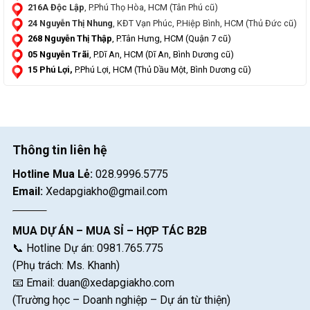
216A Độc Lập
, P.Phú Thọ Hòa, HCM (Tân Phú cũ)
24 Nguyễn Thị Nhung
, KĐT Vạn Phúc, P.Hiệp Bình, HCM (Thủ Đức cũ)
268 Nguyễn Thị Thập
, P.Tân Hưng, HCM (Quận 7 cũ)
05 Nguyễn Trãi
, P.Dĩ An, HCM (Dĩ An, Bình Dương cũ)
15 Phú Lợi,
P.Phú Lợi, HCM (Thủ Dầu Một, Bình Dương cũ)
Thông tin liên hệ
Hotline Mua Lẻ:
028.9996.5775
Email:
Xedapgiakho@gmail.com
MUA DỰ ÁN – MUA SỈ – HỢP TÁC B2B
📞 Hotline Dự án: 0981.765.775
(Phụ trách: Ms. Khanh)
📧 Email:
duan@xedapgiakho.com
(Trường học – Doanh nghiệp – Dự án từ thiện)