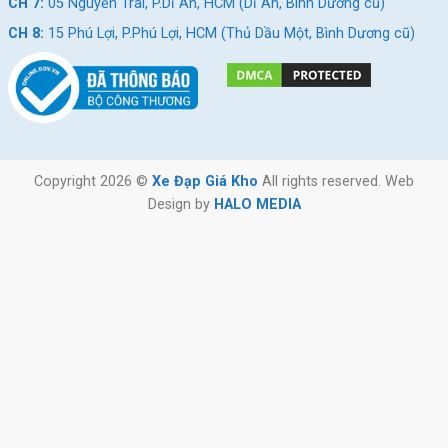
CH 7:
05 Nguyễn Trãi, P.Dĩ An, HCM (Dĩ An, Bình Dương cũ)
CH 8:
15 Phú Lợi, P.Phú Lợi, HCM (Thủ Dầu Một, Bình Dương cũ)
Copyright 2026 ©
Xe Đạp Giá Kho
All rights reserved. Web
Design by
HALO MEDIA