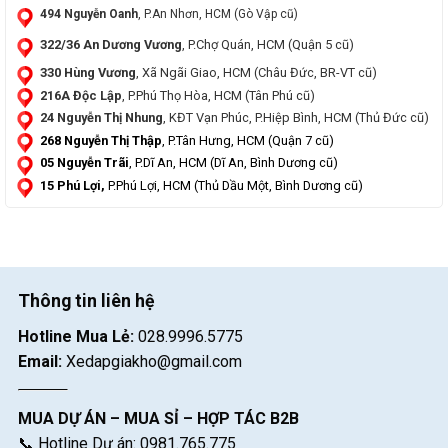
494 Nguyễn Oanh
, P.An Nhơn, HCM (Gò Vập cũ)
322/36 An Dương Vương
, P.Chợ Quán, HCM (Quận 5 cũ)
330 Hùng Vương
, Xã Ngãi Giao, HCM (Châu Đức, BR-VT cũ)
216A Độc Lập
, P.Phú Thọ Hòa, HCM (Tân Phú cũ)
24 Nguyễn Thị Nhung
, KĐT Vạn Phúc, P.Hiệp Bình, HCM (Thủ Đức cũ)
268 Nguyễn Thị Thập
, P.Tân Hưng, HCM (Quận 7 cũ)
05 Nguyễn Trãi
, P.Dĩ An, HCM (Dĩ An, Bình Dương cũ)
15 Phú Lợi,
P.Phú Lợi, HCM (Thủ Dầu Một, Bình Dương cũ)
Thông tin liên hệ
Hotline Mua Lẻ:
028.9996.5775
Email:
Xedapgiakho@gmail.com
MUA DỰ ÁN – MUA SỈ – HỢP TÁC B2B
📞 Hotline Dự án: 0981.765.775