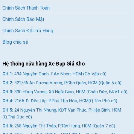
Chính Sách Thanh Toán
Chính Sách Bảo Mật
Chính Sách Đổi Trả Hàng
Blog chia sẻ
Hệ thống cửa hàng Xe Đạp Giá Kho
CH 1:
494 Nguyễn Oanh, P.An Nhơn, HCM (Gò Vấp cũ)
CH 2:
322/36 An Dương Vương, P.Chợ Quán, HCM (Quận 5 cũ)
CH 3:
330 Hùng Vương, Xã Ngãi Giao, HCM (Châu Đức, BRVT cũ)
CH 4:
216A Đ. Độc Lập, P.Phú Thọ Hòa, HCM(Q.Tân Phú cũ)
CH 5:
24 Nguyễn Thị Nhung, KĐT Vạn Phúc, P.Hiệp Bình, HCM
(Q.Thủ Đức cũ)
CH 6:
268 Nguyễn Thị Thập, P.Tân Hưng, HCM (Quận 7 cũ)