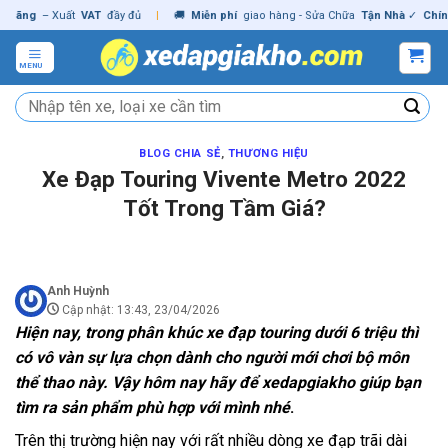
Skip
g
– Xuất
VAT
đầy đủ
|
🚚
Miễn phí
giao hàng - Sửa Chữa
Tận Nhà
✓
Chính hãn
to
content
MENU
Tìm
kiếm:
BLOG CHIA SẺ
,
THƯƠNG HIỆU
Xe Đạp Touring Vivente Metro 2022
Tốt Trong Tầm Giá?
Anh Huỳnh
Cập nhật: 13:43, 23/04/2026
Hiện nay, trong phân khúc xe đạp touring dưới 6 triệu thì
có vô vàn sự lựa chọn dành cho người mới chơi bộ môn
thể thao này. Vậy hôm nay hãy để
xedapgiakho
giúp bạn
tìm ra sản phẩm phù hợp với mình nhé
.
Trên thị trường hiện nay với rất nhiều dòng xe đạp trãi dài