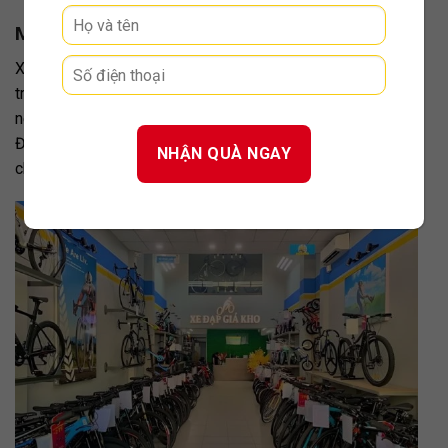
Mua Xe Đạp Điện Giá Rẻ Dưới 10 Triệu Ở Đâu?
Xe Đạp Giá Kho là một nơi cung cấp xe đạp uy tín trên thị
trường. Đặc biệt 05 mẫu xe đạp điện giá rẻ dưới 10 triệu
nêu trên hiện đang được
khuyến mãi
, hãy đến ngay Xe
Đạp Giá Kho để sở hữu cho mình một con xe đạp điện
chất lượng mà giá thành hợp lý.