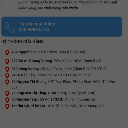
Lưu ý: Thông số kỹ thuật có thể được thay đổi từ nhà sản xuất
nhằm nâng cao chất lượng sản phẩm
Tư vấn mua hàng
028.9996.5775
HỆ THỐNG CỬA HÀNG
494 Nguyễn Oanh
, P.An Nhơn, HCM (Gò Vập cũ)
322/36 An Dương Vương
, P.Chợ Quán, HCM (Quận 5 cũ)
330 Hùng Vương
, Xã Ngãi Giao, HCM (Châu Đức, BR-VT cũ)
216A Độc Lập
, P.Phú Thọ Hòa, HCM (Tân Phú cũ)
24 Nguyễn Thị Nhung
, KĐT Vạn Phúc, P.Hiệp Bình, HCM (Thủ Đức
cũ)
268 Nguyễn Thị Thập
, P.Tân Hưng, HCM (Quận 7 cũ)
05 Nguyễn Trãi
, P.Dĩ An, HCM (Dĩ An, Bình Dương cũ)
15 Phú Lợi,
P.Phú Lợi, HCM (Thủ Dầu Một, Bình Dương cũ)