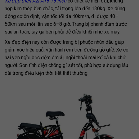
Xe đạp điện Azi A16 16 Inch
có thiết kế hiện đại, khung
hợp kim thép bền chắc, tải trọng lên đến 130kg. Xe dùng
động cơ ổn định, vận tốc tối đa 40km/h, đi được 40–
50km sau mỗi lần sạc 6–8 giờ. Trang bị phanh đùm trước
sau an toàn, tay ga bên phải dễ điều khiển như xe máy.
Xe đạp điện này còn được trang bị phuộc nhún dầu giúp
giảm xóc hiệu quả, vận hành êm trên đường gồ ghề. Xe có
hai yên ngồi bọc đệm êm ái, ngồi thoải mái kể cả khi chở
người. Sơn tĩnh điện chống gỉ sét tốt, phù hợp sử dụng lâu
dài trong điều kiện thời tiết thất thường.