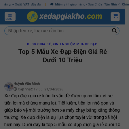
Skip
g
– Xuất
VAT
đầy đủ
|
🚚
Miễn phí
giao hàng - Sửa Chữa
Tận Nhà
✓
Chính hãn
to
content
MENU
Tìm
kiếm:
BLOG CHIA SẺ
,
KINH NGHIỆM MUA XE ĐẠP
Top 5 Mẫu Xe Đạp Điện Giá Rẻ
Dưới 10 Triệu
Huỳnh Văn Minh
Cập nhật: 17:05, 21/04/2026
Xe đạp điện giá rẻ luôn là vấn đề được quan tâm, vì sự
tiện lợi mà chúng mang lại. Tiết kiệm, tiện lợi nhỏ gọn và
giúp bảo vệ môi trường hơn xe máy chạy bằng xăng thông
thường. Xe đạp điện là sự lựa chọn tuyệt vời trong xã hội
hiện nay. Dưới đây là top 5 mẫu xe đạp điện giá rẻ dưới 10