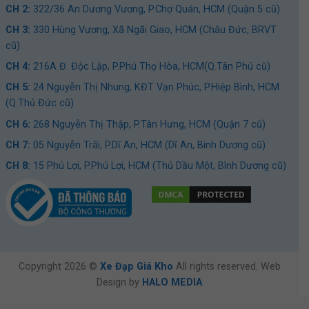
CH 2:
322/36 An Dương Vương, P.Chợ Quán, HCM (Quận 5 cũ)
CH 3:
330 Hùng Vương, Xã Ngãi Giao, HCM (Châu Đức, BRVT
cũ)
CH 4:
216A Đ. Độc Lập, P.Phú Thọ Hòa, HCM(Q.Tân Phú cũ)
CH 5:
24 Nguyễn Thị Nhung, KĐT Vạn Phúc, P.Hiệp Bình, HCM
(Q.Thủ Đức cũ)
CH 6:
268 Nguyễn Thị Thập, P.Tân Hưng, HCM (Quận 7 cũ)
CH 7:
05 Nguyễn Trãi, P.Dĩ An, HCM (Dĩ An, Bình Dương cũ)
CH 8:
15 Phú Lợi, P.Phú Lợi, HCM (Thủ Dầu Một, Bình Dương cũ)
Copyright 2026 ©
Xe Đạp Giá Kho
All rights reserved. Web
Design by
HALO MEDIA