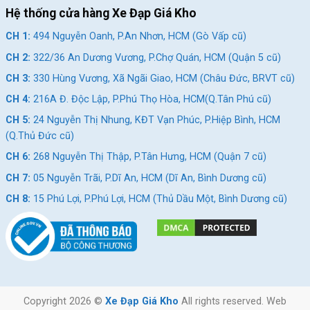
Hệ thống cửa hàng Xe Đạp Giá Kho
CH 1:
494 Nguyễn Oanh, P.An Nhơn, HCM (Gò Vấp cũ)
CH 2:
322/36 An Dương Vương, P.Chợ Quán, HCM (Quận 5 cũ)
CH 3:
330 Hùng Vương, Xã Ngãi Giao, HCM (Châu Đức, BRVT cũ)
CH 4:
216A Đ. Độc Lập, P.Phú Thọ Hòa, HCM(Q.Tân Phú cũ)
CH 5:
24 Nguyễn Thị Nhung, KĐT Vạn Phúc, P.Hiệp Bình, HCM
(Q.Thủ Đức cũ)
CH 6:
268 Nguyễn Thị Thập, P.Tân Hưng, HCM (Quận 7 cũ)
CH 7:
05 Nguyễn Trãi, P.Dĩ An, HCM (Dĩ An, Bình Dương cũ)
CH 8:
15 Phú Lợi, P.Phú Lợi, HCM (Thủ Dầu Một, Bình Dương cũ)
Copyright 2026 ©
Xe Đạp Giá Kho
All rights reserved. Web