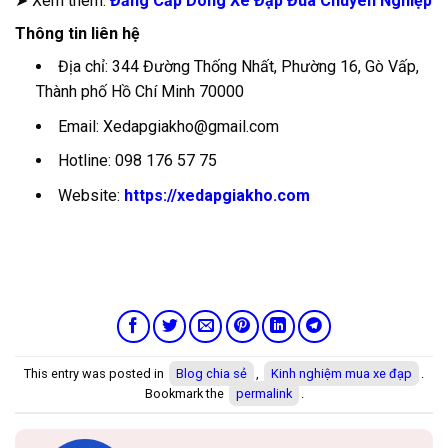
➤ Xem thêm:
Đẳng Cấp Dòng Xe Đạp Đua Chuyên Nghiệp
Thông tin liên hệ
Địa chỉ: 344 Đường Thống Nhất, Phường 16, Gò Vấp,
Thành phố Hồ Chí Minh 70000
Email:
Xedapgiakho@gmail.com
Hotline: 098 176 57 75
Website:
https://xedapgiakho.com
This entry was posted in
Blog chia sẻ
,
Kinh nghiệm mua xe đạp
.
Bookmark the
permalink
.