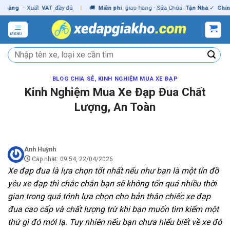
Skip
ng
– Xuất
VAT
đầy đủ
|
🚚
Miễn phí
giao hàng - Sửa Chữa
Tận Nhà
✓
Chính hã
to
content
MENU
Tìm
kiếm:
BLOG CHIA SẺ
,
KINH NGHIỆM MUA XE ĐẠP
Kinh Nghiệm Mua Xe Đạp Đua Chất
Lượng, An Toàn
Anh Huỳnh
Cập nhật: 09:54, 22/04/2026
Xe đạp đua là lựa chọn tốt nhất nếu như bạn là một tín đồ
yêu xe đạp thì chắc chắn bạn sẽ không tốn quá nhiều thời
gian trong quá trình lựa chọn cho bản thân chiếc xe đạp
đua cao cấp và chất lượng trừ khi bạn muốn tìm kiếm một
thứ gì đó mới lạ. Tuy nhiên nếu bạn chưa hiểu biết về xe đó