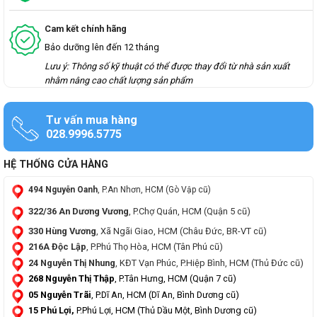
Cam kết chính hãng
Bảo dưỡng lên đến 12 tháng
Lưu ý: Thông số kỹ thuật có thể được thay đổi từ nhà sản xuất
nhằm nâng cao chất lượng sản phẩm
Tư vấn mua hàng
028.9996.5775
HỆ THỐNG CỬA HÀNG
494 Nguyễn Oanh
, P.An Nhơn, HCM (Gò Vập cũ)
322/36 An Dương Vương
, P.Chợ Quán, HCM (Quận 5 cũ)
330 Hùng Vương
, Xã Ngãi Giao, HCM (Châu Đức, BR-VT cũ)
216A Độc Lập
, P.Phú Thọ Hòa, HCM (Tân Phú cũ)
24 Nguyễn Thị Nhung
, KĐT Vạn Phúc, P.Hiệp Bình, HCM (Thủ Đức cũ)
268 Nguyễn Thị Thập
, P.Tân Hưng, HCM (Quận 7 cũ)
05 Nguyễn Trãi
, P.Dĩ An, HCM (Dĩ An, Bình Dương cũ)
15 Phú Lợi,
P.Phú Lợi, HCM (Thủ Dầu Một, Bình Dương cũ)