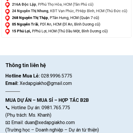
216A Độc Lập
, P.Phú Thọ Hòa, HCM (Tân Phú cũ)
24 Nguyễn Thị Nhung
, KĐT Vạn Phúc, P.Hiệp Bình, HCM (Thủ Đức cũ)
268 Nguyễn Thị Thập
, P.Tân Hưng, HCM (Quận 7 cũ)
05 Nguyễn Trãi
, P.Dĩ An, HCM (Dĩ An, Bình Dương cũ)
15 Phú Lợi,
P.Phú Lợi, HCM (Thủ Dầu Một, Bình Dương cũ)
Thông tin liên hệ
Hotline Mua Lẻ:
028.9996.5775
Email:
Xedapgiakho@gmail.com
MUA DỰ ÁN – MUA SỈ – HỢP TÁC B2B
📞 Hotline Dự án: 0981.765.775
(Phụ trách: Ms. Khanh)
📧 Email:
duan@xedapgiakho.com
(Trường học – Doanh nghiệp – Dự án từ thiện)