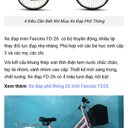
4 Điều Cần Biết Khi Mua Xe Đạp Phổ Thông
Xe đạp mini Fascino FD-26 có bộ truyền động, nhiều líp
thay đổi lực đạp nhẹ nhàng. Phù hợp với các bé học sinh cấp
3 và các mẹ, các chị.
Với kết cấu khung thép sơn tĩnh điện tem nước chắc chắn,
tay lái nhôm, vành nhôm cao cấp. Thiết kế mới sang trọng,
chất lượng. Xe đạp FD-26 có 4 màu tươi đẹp, nổi bật .
Xem thêm:
Xe đạp phổ thông 26 Inch Fascino FD26