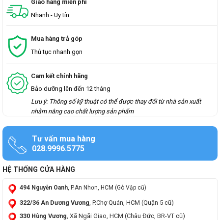
Giao hàng miễn phí
Nhanh - Uy tín
Mua hàng trả góp
Thủ tục nhanh gọn
Cam kết chính hãng
Bảo dưỡng lên đến 12 tháng
Lưu ý: Thông số kỹ thuật có thể được thay đổi từ nhà sản xuất
nhằm nâng cao chất lượng sản phẩm
Tư vấn mua hàng
028.9996.5775
HỆ THỐNG CỬA HÀNG
494 Nguyễn Oanh
, P.An Nhơn, HCM (Gò Vập cũ)
322/36 An Dương Vương
, P.Chợ Quán, HCM (Quận 5 cũ)
330 Hùng Vương
, Xã Ngãi Giao, HCM (Châu Đức, BR-VT cũ)