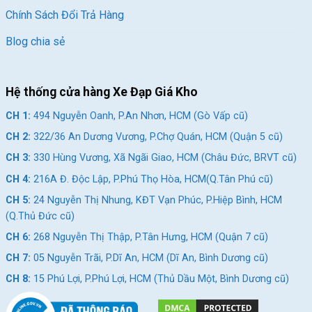
Chính Sách Đổi Trả Hàng
Blog chia sẻ
Hệ thống cửa hàng Xe Đạp Giá Kho
CH 1:
494 Nguyễn Oanh, P.An Nhơn, HCM (Gò Vấp cũ)
CH 2:
322/36 An Dương Vương, P.Chợ Quán, HCM (Quận 5 cũ)
CH 3:
330 Hùng Vương, Xã Ngãi Giao, HCM (Châu Đức, BRVT cũ)
CH 4:
216A Đ. Độc Lập, P.Phú Thọ Hòa, HCM(Q.Tân Phú cũ)
CH 5:
24 Nguyễn Thị Nhung, KĐT Vạn Phúc, P.Hiệp Bình, HCM
(Q.Thủ Đức cũ)
CH 6:
268 Nguyễn Thị Thập, P.Tân Hưng, HCM (Quận 7 cũ)
CH 7:
05 Nguyễn Trãi, P.Dĩ An, HCM (Dĩ An, Bình Dương cũ)
CH 8:
15 Phú Lợi, P.Phú Lợi, HCM (Thủ Dầu Một, Bình Dương cũ)