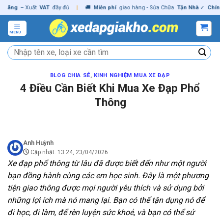
Skip
ng
– Xuất
VAT
đầy đủ
|
🚚
Miễn phí
giao hàng - Sửa Chữa
Tận Nhà
✓
Chính hã
to
content
MENU
Tìm
kiếm:
BLOG CHIA SẺ
,
KINH NGHIỆM MUA XE ĐẠP
4 Điều Cần Biết Khi Mua Xe Đạp Phổ
Thông
Anh Huỳnh
Cập nhật: 13:24, 23/04/2026
Xe đạp phổ thông từ lâu đã được biết đến như một người
bạn đồng hành cùng các em học sinh. Đây là một phương
tiện giao thông được mọi người yêu thích và sử dụng bởi
những lợi ích mà nó mang lại. Bạn có thể tận dụng nó để
đi học, đi làm, để rèn luyện sức khoẻ, và bạn có thể sử