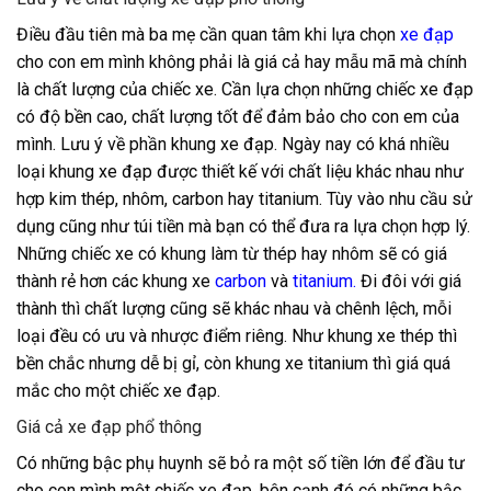
Điều đầu tiên mà ba mẹ cần quan tâm khi lựa chọn
xe đạp
cho con em mình không phải là giá cả hay mẫu mã mà chính
là chất lượng của chiếc xe. Cần lựa chọn những chiếc xe đạp
có độ bền cao, chất lượng tốt để đảm bảo cho con em của
mình. Lưu ý về phần khung xe đạp. Ngày nay có khá nhiều
loại khung xe đạp được thiết kế với chất liệu khác nhau như
hợp kim thép, nhôm, carbon hay titanium. Tùy vào nhu cầu sử
dụng cũng như túi tiền mà bạn có thể đưa ra lựa chọn hợp lý.
Những chiếc xe có khung làm từ thép hay nhôm sẽ có giá
thành rẻ hơn các khung xe
carbon
và
titanium.
Đi đôi với giá
thành thì chất lượng cũng sẽ khác nhau và chênh lệch, mỗi
loại đều có ưu và nhược điểm riêng. Như khung xe thép thì
bền chắc nhưng dễ bị gỉ, còn khung xe titanium thì giá quá
mắc cho một chiếc xe đạp.
Giá cả xe đạp phổ thông
Có những bậc phụ huynh sẽ bỏ ra một số tiền lớn để đầu tư
cho con mình một chiếc xe đạp, bên cạnh đó có những bậc