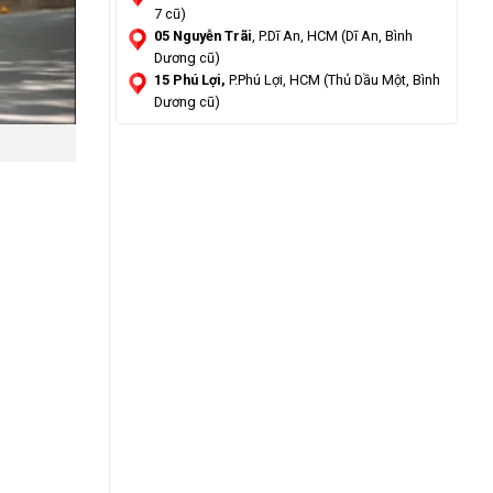
7 cũ)
05 Nguyễn Trãi
, P.Dĩ An, HCM (Dĩ An, Bình
Dương cũ)
15 Phú Lợi,
P.Phú Lợi, HCM (Thủ Dầu Một, Bình
Dương cũ)