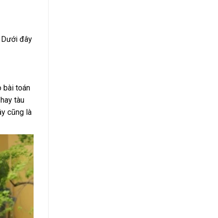
? Dưới đây
 bài toán
 hay tàu
ây cũng là