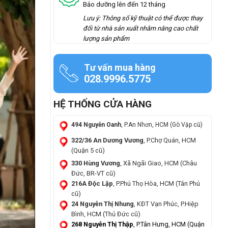
Bảo dưỡng lên đến 12 tháng
Lưu ý: Thông số kỹ thuật có thể được thay
đổi từ nhà sản xuất nhằm nâng cao chất
lượng sản phẩm
Tư vấn mua hàng
028.9996.5775
HỆ THỐNG CỬA HÀNG
494 Nguyễn Oanh
, P.An Nhơn, HCM (Gò Vập cũ)
322/36 An Dương Vương
, P.Chợ Quán, HCM
(Quận 5 cũ)
330 Hùng Vương
, Xã Ngãi Giao, HCM (Châu
Đức, BR-VT cũ)
216A Độc Lập
, P.Phú Thọ Hòa, HCM (Tân Phú
cũ)
24 Nguyễn Thị Nhung
, KĐT Vạn Phúc, P.Hiệp
Bình, HCM (Thủ Đức cũ)
268 Nguyễn Thị Thập
, P.Tân Hưng, HCM (Quận