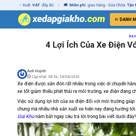
Skip
Xuất
VAT
đầy đủ
|
🚚
Miễn phí
giao hàng - Sửa Chữa
Tận Nhà
✓
Chín
to
content
DANH 
BẠN
4 Lợi Ích Của Xe Điện 
Anh Huỳnh
Cập nhật: 08:36, 24/04/2026
Xe điện được săn đón rất nhiều trong việc di chuyển hằng
xe tốt giảm thiểu phát thải ra môi trường, xe điện đang
Việc sử dụng lợi ích của xe điện đối với môi trường giúp 
chung mà nhiều nhà sản xuất xe hiện nay đang hướng tới.
Giá Kho
nắm bắt ngay câu trả lời trong bài viết dưới đây!