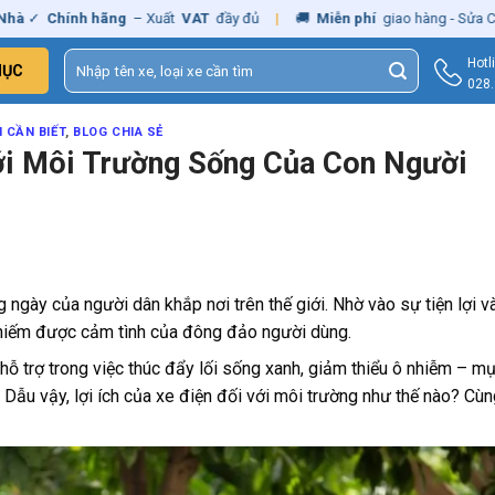
h hãng
– Xuất
VAT
đầy đủ
|
🚚
Miễn phí
giao hàng - Sửa Chữa
Tận Nh
Tìm
Hotl
MỤC
kiếm:
028
 CẦN BIẾT
,
BLOG CHIA SẺ
Với Môi Trường Sống Của Con Người
 ngày của người dân khắp nơi trên thế giới. Nhờ vào sự tiện lợi v
 chiếm được cảm tình của đông đảo người dùng.
hỗ trợ trong việc thúc đẩy lối sống xanh, giảm thiểu ô nhiễm – mụ
 Dẫu vậy, lợi ích của xe điện đối với môi trường như thế nào? Cù