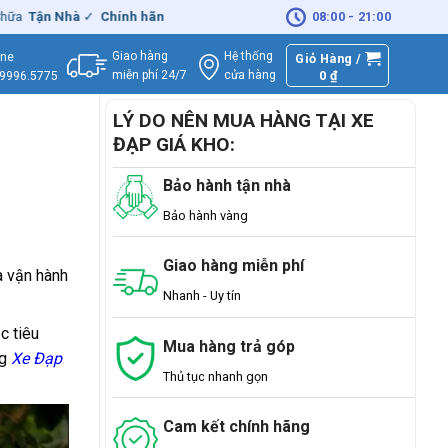
à
✓
Chính hãng
– Xuất
VAT
đầy đủ
|
🚚
Miễn phí
08:00 - 21:00
giao hàng - Sửa Chữ
Giao hàng
Hệ thống
ine
Giỏ Hàng /
miễn phí 24/7
0
₫
cửa hàng
.9996.5775
LÝ DO NÊN MUA HÀNG TẠI XE
ĐẠP GIÁ KHO:
Bảo hành tận nhà
Bảo hành vàng
Giao hàng miễn phí
à vận hành
Nhanh - Uy tín
c tiêu
Mua hàng trả góp
ng
Xe Đạp
Thủ tục nhanh gọn
Cam kết chính hãng