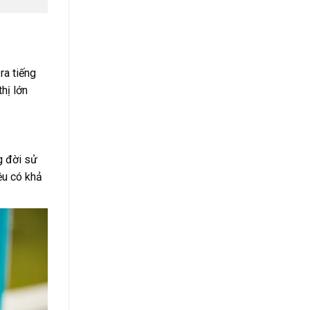
ra tiếng
hị lớn
g đời sử
ệu có khả