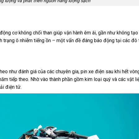
ng lượng và phát triển nguồn năng lượng sạch
động cơ không chổi than giúp vận hành êm ái, gần như không tạo 
ình trạng ô nhiễm tiếng ồn – một vấn đề đáng báo động tại các đô t
theo như đánh giá của các chuyên gia, pin xe điện sau khi hết vòn
năm tiếp theo. Nhờ vào thành phần gồm kim loại quý và các vật li
ải điện tử.