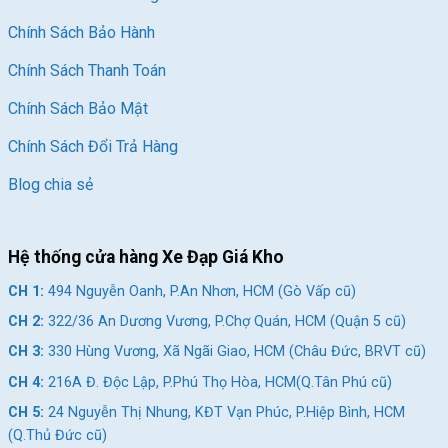
Chính Sách Bảo Hành
Chính Sách Thanh Toán
Chính Sách Bảo Mật
Chính Sách Đổi Trả Hàng
Blog chia sẻ
Hệ thống cửa hàng Xe Đạp Giá Kho
CH 1:
494 Nguyễn Oanh, P.An Nhơn, HCM (Gò Vấp cũ)
CH 2:
322/36 An Dương Vương, P.Chợ Quán, HCM (Quận 5 cũ)
CH 3:
330 Hùng Vương, Xã Ngãi Giao, HCM (Châu Đức, BRVT cũ)
CH 4:
216A Đ. Độc Lập, P.Phú Thọ Hòa, HCM(Q.Tân Phú cũ)
CH 5:
24 Nguyễn Thị Nhung, KĐT Vạn Phúc, P.Hiệp Bình, HCM
(Q.Thủ Đức cũ)