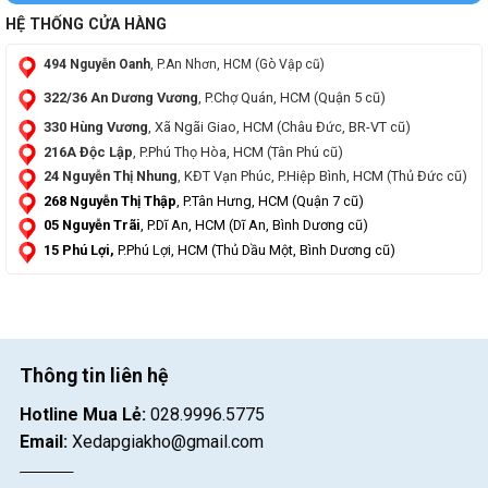
HỆ THỐNG CỬA HÀNG
494 Nguyễn Oanh
, P.An Nhơn, HCM (Gò Vập cũ)
322/36 An Dương Vương
, P.Chợ Quán, HCM (Quận 5 cũ)
330 Hùng Vương
, Xã Ngãi Giao, HCM (Châu Đức, BR-VT cũ)
216A Độc Lập
, P.Phú Thọ Hòa, HCM (Tân Phú cũ)
24 Nguyễn Thị Nhung
, KĐT Vạn Phúc, P.Hiệp Bình, HCM (Thủ Đức cũ)
268 Nguyễn Thị Thập
, P.Tân Hưng, HCM (Quận 7 cũ)
05 Nguyễn Trãi
, P.Dĩ An, HCM (Dĩ An, Bình Dương cũ)
15 Phú Lợi,
P.Phú Lợi, HCM (Thủ Dầu Một, Bình Dương cũ)
Thông tin liên hệ
Hotline Mua Lẻ:
028.9996.5775
Email:
Xedapgiakho@gmail.com