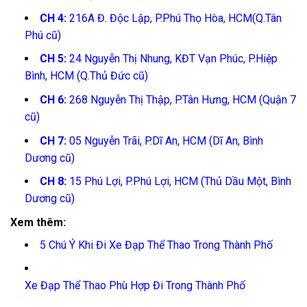
CH 4:
216A Đ. Độc Lập, P.Phú Thọ Hòa, HCM(Q.Tân
Phú cũ)
CH 5:
24 Nguyễn Thị Nhung, KĐT Vạn Phúc, P.Hiệp
Bình, HCM (Q.Thủ Đức cũ)
CH 6:
268 Nguyễn Thị Thập, P.Tân Hưng, HCM (Quận 7
cũ)
CH 7:
05 Nguyễn Trãi, P.Dĩ An, HCM (Dĩ An, Bình
Dương cũ)
CH 8:
15 Phú Lợi, P.Phú Lợi, HCM (Thủ Dầu Một, Bình
Dương cũ)
Xem thêm:
5 Chú Ý Khi Đi Xe Đạp Thể Thao Trong Thành Phố
Xe Đạp Thể Thao Phù Hợp Đi Trong Thành Phố