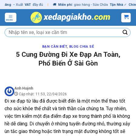
Skip
ng
– Xuất
VAT
đầy đủ
|
🚚
Miễn phí
giao hàng - Sửa Chữa
Tận Nhà
✓
Chính hã
to
content
MENU
Tìm
kiếm:
BẠN CẦN BIẾT
,
BLOG CHIA SẺ
5 Cung Đường Đi Xe Đạp An Toàn,
Phổ Biến Ở Sài Gòn
Anh Huỳnh
Cập nhật: 11:53, 22/04/2026
Đi xe đạp từ lâu đã được biết đến là một môn thể thao tốt
cho sức khỏe thể chất và tinh thần của chúng ta. Tuy nhiên,
việc tìm kiếm một địa điểm đạp xe trong thành phố là không
hề dễ dàng. Di chuyển ở những tuyến đường nhỏ, thường xảy
ùn tắc giao thông hoặc tình trạng mặt đường không tốt sẽ