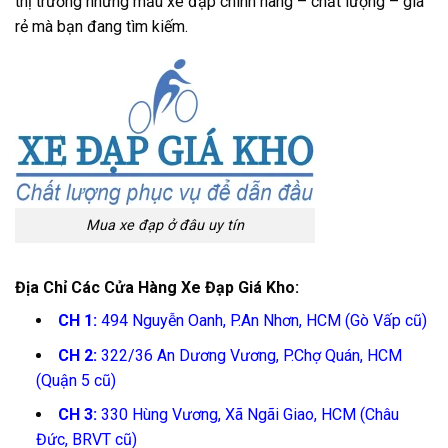
thị trường những mẫu xe đạp chính hãng – chất lượng – giá
rẻ mà bạn đang tìm kiếm.
Mua xe đạp ở đâu uy tín
Địa Chỉ Các Cửa Hàng Xe Đạp Giá Kho:
CH 1:
494 Nguyễn Oanh, P.An Nhơn, HCM (Gò Vấp cũ)
CH 2:
322/36 An Dương Vương, P.Chợ Quán, HCM
(Quận 5 cũ)
CH 3:
330 Hùng Vương, Xã Ngãi Giao, HCM (Châu
Đức, BRVT cũ)