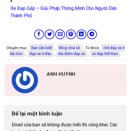
Xe Đạp Gấp – Giải Pháp Thông Minh Cho Người Dân
Thành Phố
Chuyên mục:
Bạn cần biết
,
Blog chia sẻ
- Từ khoá:
chỗ đạp xe ở
Sài Gòn
,
đạp xe ở đâu
,
địa điểm đạp xe
,
xe đạp thể thao
.
ANH HUỲNH
Để lại một bình luận
Email của bạn sẽ không được hiển thị công khai.
Các