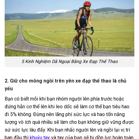
5 Kinh Nghiệm Dã Ngoại Bằng Xe Đạp Thể Thao
2. Giữ cho mông ngồi trên yên xe đạp thể thao là chủ
yếu
Bạn có biết mỗi khi bạn nhóm người lên phía trước hoặc
đứng hẳn cơ thể lên khi leo dốc sẽ làm cơ thể bạn tiêu hao
đi 5% không. Đừng nên lãng phí sức lực và hao tốn năng
lượng vô ích quá nhiều sẽ làm cho bạn không giữ vững được
sứ sức lực lâu đấy. Khi bạn nhấc người lên và ngồi lại vị trí
ban đầu thì
khuỷu tay
và tay của bạn sẽ bị dồn lực hoàn toàn