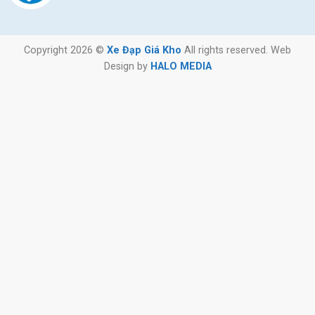
Copyright 2026 ©
Xe Đạp Giá Kho
All rights reserved. Web
Design by
HALO MEDIA