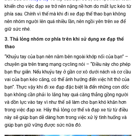
khiến cho việc đạp xe trở nên nặng nề hơn do mất lực kéo từ
phía sau. Chính vì thế mà khi đi xe đạp thể thao bạn không
nên nhóm người lên quá nhiều lần, nên ngồi yên trên xe để
giữ sức nhé.
3. Thả lỏng nhóm cơ phía trên khi sử dụng xe đạp thể
thao
“Khuỷu tay của bạn nên nằm bên ngoài khớp nối của bạn” –
chuyên gia trên trang mạng cycling nói – “Điều này cho phép
bạn thư giãn. Nếu khuỷu tay ở gần cơ xô dưới nách và cơ cầu
vai của bạn kéo căng, có thể ảnh hưởng đến việc hít thở của
bạn”. Thực vậy khi đi xe đạp đặc biệt là đến những con dốc
bạn không cần phải lo lắng hay quá căng thẳng gồng người
và dồn lực vào tay vì như thế sẽ làm cho bạn khó khăn hơn
trong việc đạp xe. Hãy thả lỏng cơ thể và đạp xe từ từ điều
này sẽ giúp bạn dễ dàng hơn trong việc xử lý tình huống và
giúp bạn giữ vững được sức nữa đó.