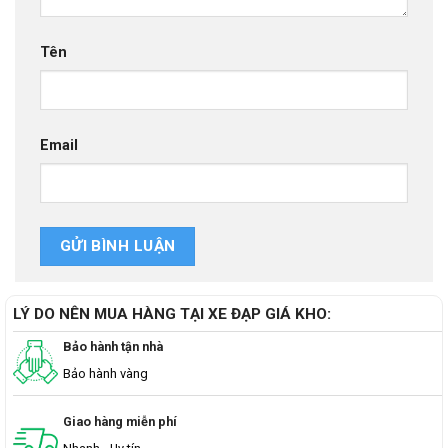
Tên
Email
LÝ DO NÊN MUA HÀNG TẠI XE ĐẠP GIÁ KHO:
Bảo hành tận nhà
Bảo hành vàng
Giao hàng miễn phí