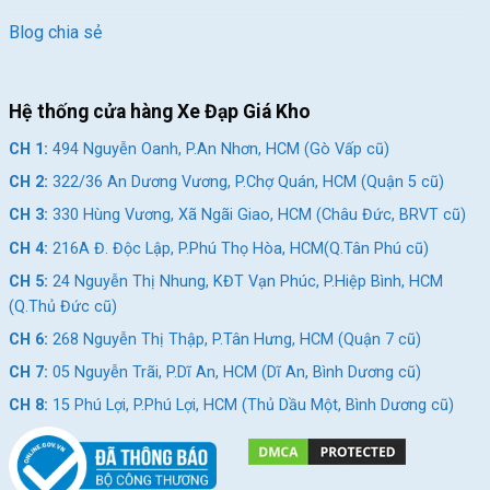
Blog chia sẻ
Hệ thống cửa hàng Xe Đạp Giá Kho
CH 1:
494 Nguyễn Oanh, P.An Nhơn, HCM (Gò Vấp cũ)
CH 2:
322/36 An Dương Vương, P.Chợ Quán, HCM (Quận 5 cũ)
CH 3:
330 Hùng Vương, Xã Ngãi Giao, HCM (Châu Đức, BRVT cũ)
CH 4:
216A Đ. Độc Lập, P.Phú Thọ Hòa, HCM(Q.Tân Phú cũ)
CH 5:
24 Nguyễn Thị Nhung, KĐT Vạn Phúc, P.Hiệp Bình, HCM
(Q.Thủ Đức cũ)
CH 6:
268 Nguyễn Thị Thập, P.Tân Hưng, HCM (Quận 7 cũ)
CH 7:
05 Nguyễn Trãi, P.Dĩ An, HCM (Dĩ An, Bình Dương cũ)
CH 8:
15 Phú Lợi, P.Phú Lợi, HCM (Thủ Dầu Một, Bình Dương cũ)