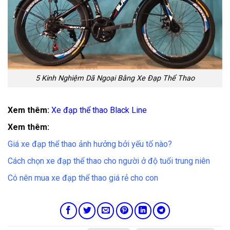
5 Kinh Nghiệm Dã Ngoại Bằng Xe Đạp Thể Thao
Xem thêm:
Xe đạp thể thao Black Line
Xem thêm:
Giá xe đạp thể thao ảnh hưởng bởi yếu tố nào?
Cách chọn xe đạp thể thao cho người ở độ tuổi trung niên
Có nên mua xe đạp thể thao giá rẻ cho con