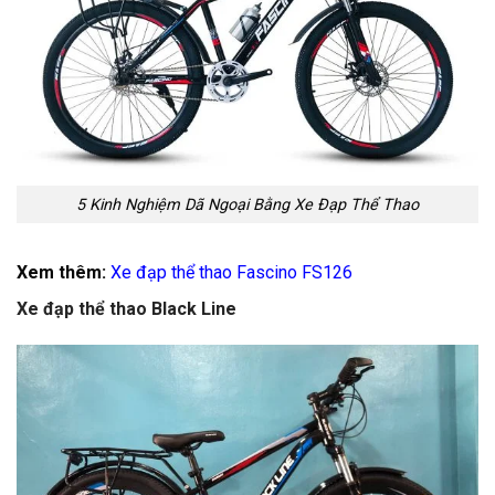
5 Kinh Nghiệm Dã Ngoại Bằng Xe Đạp Thể Thao
Xem thêm:
Xe đạp thể thao Fascino FS126
Xe đạp thể thao Black Line