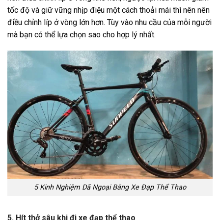
tốc độ và giữ vững nhịp điệu một cách thoải mái thì nên nên
điều chỉnh líp ở vòng lớn hơn. Tùy vào nhu cầu của mỗi người
mà bạn có thể lựa chọn sao cho hợp lý nhất.
5 Kinh Nghiệm Dã Ngoại Bằng Xe Đạp Thể Thao
5. Hít thở sâu khi đi xe đạp thể thao