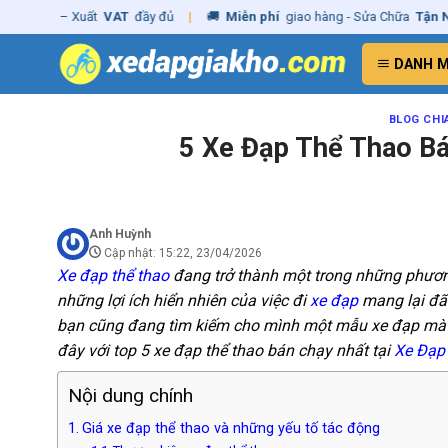
Skip
Xuất
VAT
đầy đủ
|
🚚
Miễn phí
giao hàng - Sửa Chữa
Tận Nhà
✓
Chín
to
content
DANH 
BLOG CHI
5 Xe Đạp Thể Thao Bá
Anh Huỳnh
Cập nhật: 15:22, 23/04/2026
Xe đạp thể thao
đang trở thành một trong những phương
những lợi ích hiển nhiên của việc đi
xe đạp
mang lại đã 
bạn cũng đang tìm kiếm cho mình một mẫu xe đạp mà ch
đây với top 5 xe đạp thể thao bán chạy nhất tại
Xe Đạp
Nội dung chính
Giá xe đạp thể thao và những yếu tố tác động