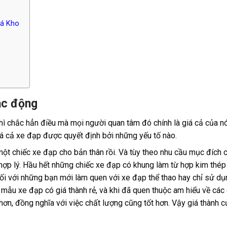
iá Kho
tác động
ì chắc hẳn điều mà mọi người quan tâm đó chính là giá cả của n
giá cả xe đạp được quyết định bởi những yếu tố nào.
 một chiếc xe đạp cho bản thân rồi. Và tùy theo nhu cầu mục đích 
 hợp lý. Hầu hết những chiếc xe đạp có khung làm từ hợp kim thép
i với những bạn mới làm quen với xe đạp thể thao hay chỉ sử d
g mẫu xe đạp có giá thành rẻ, và khi đã quen thuộc am hiểu về các
ơn, đồng nghĩa với việc chất lượng cũng tốt hơn. Vậy giá thành 