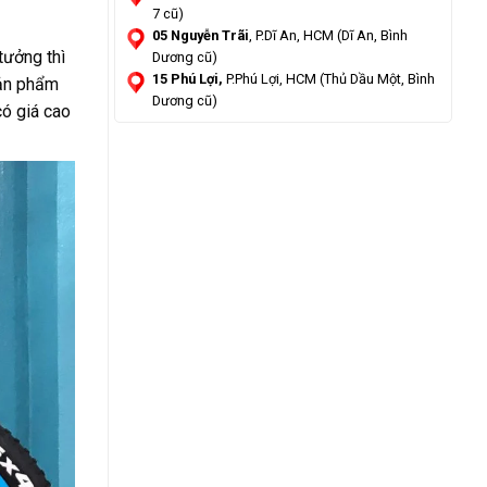
7 cũ)
05 Nguyễn Trãi
, P.Dĩ An, HCM (Dĩ An, Bình
tưởng thì
Dương cũ)
15 Phú Lợi,
P.Phú Lợi, HCM (Thủ Dầu Một, Bình
sản phẩm
Dương cũ)
có giá cao