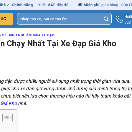
h hãng
– Xuất
VAT
đầy đủ
|
🚚
Miễn phí
giao hàng - Sửa Chữa
Tận Nh
Tìm
Hotl
MỤC
kiếm:
028
A SẺ
,
KINH NGHIỆM MUA XE ĐẠP
n Chạy Nhất Tại Xe Đạp Giá Kho
 tiện được nhiều người sử dụng nhất trong thời gian vừa qua. 
giúp cho xe đạp giữ vững được chỗ đứng của mình trong thị t
ưa biết nên lựa chọn thương hiệu nào thì hãy tham khảo bài v
 Giá Kho
nhé.