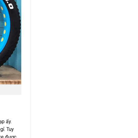
ạp ấy.
gỉ. Tuy
 xe được