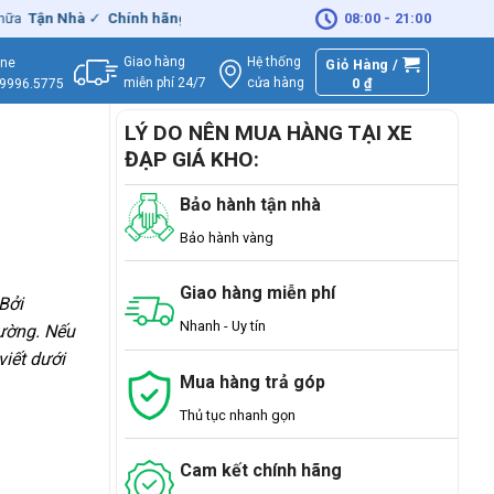
à
✓
Chính hãng
– Xuất
VAT
đầy đủ
|
🚚
Miễn phí
08:00 - 21:00
giao hàng - Sửa Ch
Giao hàng
Hệ thống
ine
Giỏ Hàng /
miễn phí 24/7
0
₫
cửa hàng
.9996.5775
LÝ DO NÊN MUA HÀNG TẠI XE
ĐẠP GIÁ KHO:
Bảo hành tận nhà
Bảo hành vàng
Giao hàng miễn phí
Bởi
Nhanh - Uy tín
rường. Nếu
iết dưới
Mua hàng trả góp
Thủ tục nhanh gọn
Cam kết chính hãng