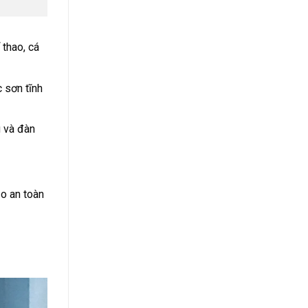
 thao, cá
 sơn tĩnh
g và đàn
ảo an toàn