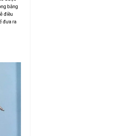
hông bằng
ễ điều
ể đưa ra