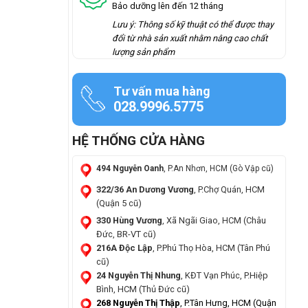
Bảo dưỡng lên đến 12 tháng
Lưu ý: Thông số kỹ thuật có thể được thay
đổi từ nhà sản xuất nhằm nâng cao chất
lượng sản phẩm
Tư vấn mua hàng
028.9996.5775
HỆ THỐNG CỬA HÀNG
494 Nguyễn Oanh
, P.An Nhơn, HCM (Gò Vập cũ)
322/36 An Dương Vương
, P.Chợ Quán, HCM
(Quận 5 cũ)
330 Hùng Vương
, Xã Ngãi Giao, HCM (Châu
Đức, BR-VT cũ)
216A Độc Lập
, P.Phú Thọ Hòa, HCM (Tân Phú
cũ)
24 Nguyễn Thị Nhung
, KĐT Vạn Phúc, P.Hiệp
Bình, HCM (Thủ Đức cũ)
268 Nguyễn Thị Thập
, P.Tân Hưng, HCM (Quận