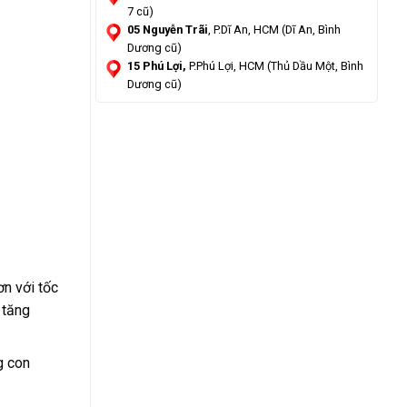
7 cũ)
05 Nguyễn Trãi
, P.Dĩ An, HCM (Dĩ An, Bình
Dương cũ)
15 Phú Lợi,
P.Phú Lợi, HCM (Thủ Dầu Một, Bình
Dương cũ)
ơn với tốc
 tăng
g con