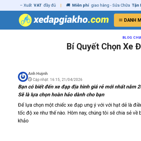
Skip
ãng
– Xuất
VAT
đầy đủ
|
🚚
Miễn phí
giao hàng - Sửa Chữa
Tận Nhà
to
content
DANH 
BLOG CHI
Bí Quyết Chọn Xe 
Anh Huỳnh
Cập nhật: 16:15, 21/04/2026
Bạn có biết đến xe đạp địa hình giá rẻ mới nhất năm 2
Sẽ là lựa chọn hoàn hảo dành cho bạn
Để lựa chọn một chiếc xe đạp ưng ý với với hạt dẻ là điều
tốc độ xe như thế nào. Hôm nay, chúng tôi sẽ chia sẻ về 
khảo