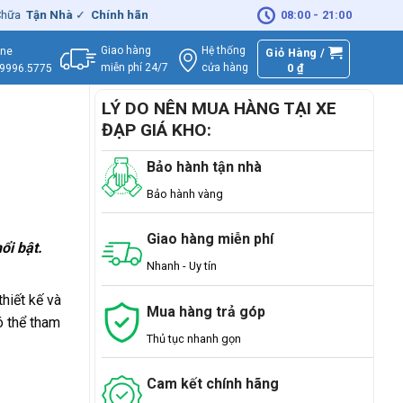
Tận Nhà
✓
Chính hãng
– Xuất
VAT
đầy đủ
|
🚚
Miễn phí
08:00 - 21:00
giao hàng - 
Giao hàng
Hệ thống
ine
Giỏ Hàng /
miễn phí 24/7
0
₫
cửa hàng
.9996.5775
LÝ DO NÊN MUA HÀNG TẠI XE
ĐẠP GIÁ KHO:
Bảo hành tận nhà
Bảo hành vàng
Giao hàng miễn phí
ổi bật.
Nhanh - Uy tín
hiết kế và
Mua hàng trả góp
ó thể tham
Thủ tục nhanh gọn
Cam kết chính hãng