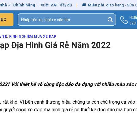
✓
Chính hãng
– Xuất
VAT
đầy đủ
|
🚚
Miễn phí
giao hàng - Sửa Chữa
Tìm
Hotl
MỤC
kiếm:
028
A SẺ
,
KINH NGHIỆM MUA XE ĐẠP
Đạp Địa Hình Giá Rẻ Năm 2022
022? Với thiết kế vô cùng độc đáo đa dạng với nhiều màu sắc n
 rất khó. Vì bên cạnh thương hiệu, chúng ta còn chú trọng cả vào t
bí quyết chọn xe đạp địa hình giá rẻ có thiết kế độc đáo mà bạn c