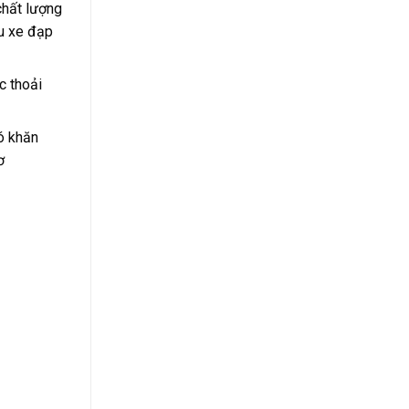
chất lượng
ệu xe đạp
c thoải
ó khăn
ơ