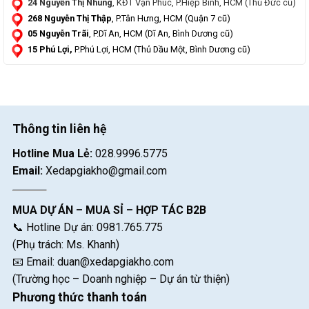
24 Nguyễn Thị Nhung
, KĐT Vạn Phúc, P.Hiệp Bình, HCM (Thủ Đức cũ)
268 Nguyễn Thị Thập
, P.Tân Hưng, HCM (Quận 7 cũ)
05 Nguyễn Trãi
, P.Dĩ An, HCM (Dĩ An, Bình Dương cũ)
15 Phú Lợi,
P.Phú Lợi, HCM (Thủ Dầu Một, Bình Dương cũ)
Thông tin liên hệ
Hotline Mua Lẻ:
028.9996.5775
Email:
Xedapgiakho@gmail.com
MUA DỰ ÁN – MUA SỈ – HỢP TÁC B2B
📞 Hotline Dự án: 0981.765.775
(Phụ trách: Ms. Khanh)
📧 Email:
duan@xedapgiakho.com
(Trường học – Doanh nghiệp – Dự án từ thiện)
Phương thức thanh toán