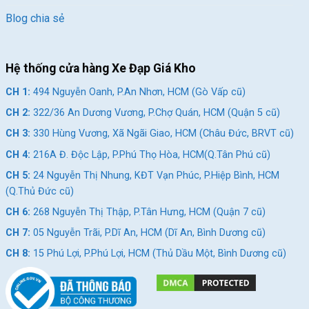
Blog chia sẻ
Hệ thống cửa hàng Xe Đạp Giá Kho
CH 1:
494 Nguyễn Oanh, P.An Nhơn, HCM (Gò Vấp cũ)
CH 2:
322/36 An Dương Vương, P.Chợ Quán, HCM (Quận 5 cũ)
CH 3:
330 Hùng Vương, Xã Ngãi Giao, HCM (Châu Đức, BRVT cũ)
CH 4:
216A Đ. Độc Lập, P.Phú Thọ Hòa, HCM(Q.Tân Phú cũ)
CH 5:
24 Nguyễn Thị Nhung, KĐT Vạn Phúc, P.Hiệp Bình, HCM
(Q.Thủ Đức cũ)
CH 6:
268 Nguyễn Thị Thập, P.Tân Hưng, HCM (Quận 7 cũ)
CH 7:
05 Nguyễn Trãi, P.Dĩ An, HCM (Dĩ An, Bình Dương cũ)
CH 8:
15 Phú Lợi, P.Phú Lợi, HCM (Thủ Dầu Một, Bình Dương cũ)