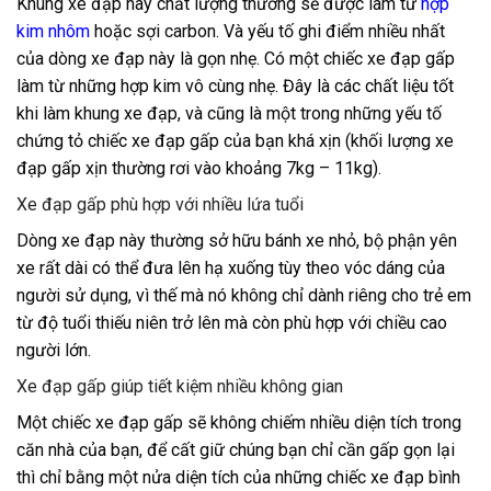
Khung xe đạp này chất lượng thường sẽ được làm từ
hợp
kim nhôm
hoặc sợi carbon. Và yếu tố ghi điểm nhiều nhất
của dòng xe đạp này là gọn nhẹ. Có một chiếc xe đạp gấp
làm từ những hợp kim vô cùng nhẹ. Đây là các chất liệu tốt
khi làm khung xe đạp, và cũng là một trong những yếu tố
chứng tỏ chiếc xe đạp gấp của bạn khá xịn (khối lượng xe
đạp gấp xịn thường rơi vào khoảng 7kg – 11kg).
Xe đạp gấp phù hợp với nhiều lứa tuổi
Dòng xe đạp này thường sở hữu bánh xe nhỏ, bộ phận yên
xe rất dài có thể đưa lên hạ xuống tùy theo vóc dáng của
người sử dụng, vì thế mà nó không chỉ dành riêng cho trẻ em
từ độ tuổi thiếu niên trở lên mà còn phù hợp với chiều cao
người lớn.
Xe đạp gấp giúp tiết kiệm nhiều không gian
Một chiếc xe đạp gấp sẽ không chiếm nhiều diện tích trong
căn nhà của bạn, để cất giữ chúng bạn chỉ cần gấp gọn lại
thì chỉ bằng một nửa diện tích của những chiếc xe đạp bình