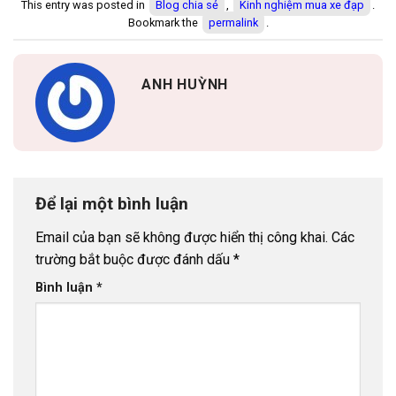
This entry was posted in
Blog chia sẻ
,
Kinh nghiệm mua xe đạp
.
Bookmark the
permalink
.
ANH HUỲNH
Để lại một bình luận
Email của bạn sẽ không được hiển thị công khai.
Các
trường bắt buộc được đánh dấu
*
Bình luận
*