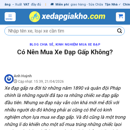
Skip
ng
– Xuất
VAT
đầy đủ
|
🚚
Miễn phí
giao hàng - Sửa Chữa
Tận Nhà
✓
Chính hã
to
content
MENU
Tìm
kiếm:
BLOG CHIA SẺ
,
KINH NGHIỆM MUA XE ĐẠP
Có Nên Mua Xe Đạp Gấp Không?
Anh Huỳnh
Cập nhật: 15:39, 21/04/2026
Xe đạp gấp ra đời từ những năm 1890 và quân đội Pháp
chính là những người đã tạo ra những chiếc xe đạp gấp
đầu tiên. Nhưng xe đạp này vẫn còn khá mới mẻ đối với
nhiều người do đó không phải ai cũng có thể có kinh
nghiệm chọn lựa mua xe đạp gấp. Và đó cũng là một trong
những lí do khiến cho một số mua trúng những chiếc lạoi