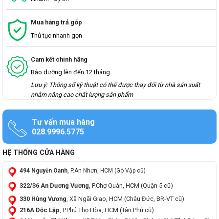
Mua hàng trả góp
Thủ tục nhanh gọn
Cam kết chính hãng
Bảo dưỡng lên đến 12 tháng
Lưu ý: Thông số kỹ thuật có thể được thay đổi từ nhà sản xuất
nhằm nâng cao chất lượng sản phẩm
Tư vấn mua hàng
028.9996.5775
HỆ THỐNG CỬA HÀNG
494 Nguyễn Oanh
, P.An Nhơn, HCM (Gò Vập cũ)
322/36 An Dương Vương
, P.Chợ Quán, HCM (Quận 5 cũ)
330 Hùng Vương
, Xã Ngãi Giao, HCM (Châu Đức, BR-VT cũ)
216A Độc Lập
, P.Phú Thọ Hòa, HCM (Tân Phú cũ)