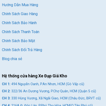
Hướng Dẫn Mua Hàng
Chính Sách Giao Hàng
Chính Sách Bảo Hành
Chính Sách Thanh Toán
Chính Sách Bảo Mật
Chính Sách Đổi Trả Hàng
Blog chia sẻ
Hệ thống cửa hàng Xe Đạp Giá Kho
CH 1:
494 Nguyễn Oanh, P.An Nhơn, HCM (Gò Vấp cũ)
CH 2:
322/36 An Dương Vương, P.Chợ Quán, HCM (Quận 5 cũ)
CH 3:
330 Hùng Vương, Xã Ngãi Giao, HCM (Châu Đức, BRVT cũ)
CH 4:
216A Đ. Độc Lập, P.Phú Thọ Hòa, HCM(Q.Tân Phú cũ)