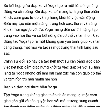
Sự kết hợp giữa đạp xe và Yoga tạo ra một lối sống năng
động và cân bằng. Khi đạp xe, sẽ mang lại trạng thái phấn
khích, cảm giác tự do và sự hứng khởi từ việc vận động.
Điều này tạo nên một năng lượng tích cực, thú vị và sảng
khoái. Trái ngược với đó, Yoga mang đến sự tĩnh lặng, tập
trung vào hơi thở và sự kết nối giữa cơ thể và tâm hồn. Các
động tác Yoga tạo ra một không gian yên bình, giúp xua tan
căng thẳng, mệt mỏi và tạo ra một trạng thái tĩnh lặng sâu
sắc.
Chính sự đối lập này đã tạo nên một sự cân bằng độc đáo,
việc kết hợp cảm giác hứng khởi từ việc đạp xe với sự tĩnh
lặng từ Yoga không chỉ làm dịu cảm xúc mà còn giúp cơ thể
và tâm hồn trở nên mạnh mẽ hơn.
Đạp xe đến nơi thực hiện Yoga
Tập Yoga trong không gian thiên nhiên mang lại một cảm
giác gần gũi và hòa quyện hơn với môi trường xung quanh.
Âm thanh của thiên nhiên như tiếng chim hót, tiếng sóng vỗ,