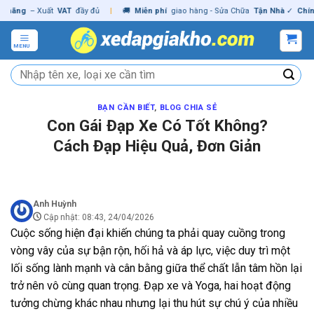
Skip
ng
– Xuất
VAT
đầy đủ
|
🚚
Miễn phí
giao hàng - Sửa Chữa
Tận Nhà
✓
Chính hã
to
content
MENU
Tìm
kiếm:
BẠN CẦN BIẾT
,
BLOG CHIA SẺ
Con Gái Đạp Xe Có Tốt Không?
Cách Đạp Hiệu Quả, Đơn Giản
Anh Huỳnh
Cập nhật: 08:43, 24/04/2026
Cuộc sống hiện đại khiến chúng ta phải quay cuồng trong
vòng vây của sự bận rộn, hối hả và áp lực, việc duy trì một
lối sống lành mạnh và cân bằng giữa thể chất lẫn tâm hồn lại
trở nên vô cùng quan trọng. Đạp xe và Yoga, hai hoạt động
tưởng chừng khác nhau nhưng lại thu hút sự chú ý của nhiều