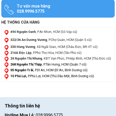
Tư vấn mua hàng
028.9996.5775
HỆ THỐNG CỬA HÀNG
494 Nguyễn Oanh
, P.An Nhơn, HCM (Gò Vập cũ)
322/36 An Dương Vương
, P.Chợ Quán, HCM (Quận 5 cũ)
330 Hùng Vương
, Xã Ngãi Giao, HCM (Châu Đức, BR-VT cũ)
216A Độc Lập
, P.Phú Thọ Hòa, HCM (Tân Phú cũ)
24 Nguyễn Thị Nhung
, KĐT Vạn Phúc, P.Hiệp Bình, HCM (Thủ Đức cũ)
268 Nguyễn Thị Thập
, P.Tân Hưng, HCM (Quận 7 cũ)
05 Nguyễn Trãi
, P.Dĩ An, HCM (Dĩ An, Bình Dương cũ)
15 Phú Lợi,
P.Phú Lợi, HCM (Thủ Dầu Một, Bình Dương cũ)
Thông tin liên hệ
Hotline Mua Lẻ:
028.9996.5775