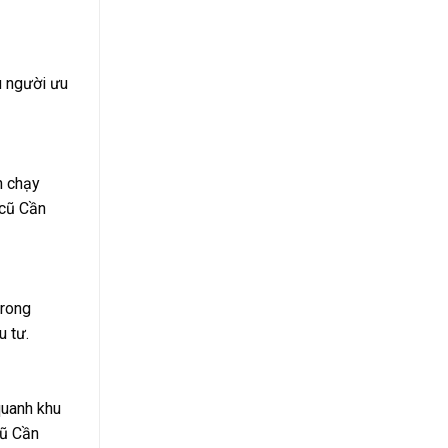
u người ưu
n chạy
 cũ Cần
trong
u tư.
quanh khu
cũ Cần