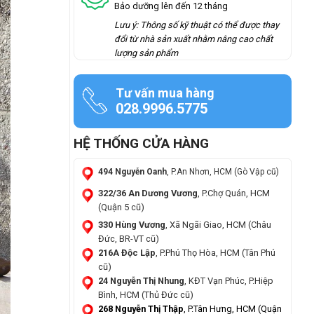
Bảo dưỡng lên đến 12 tháng
Lưu ý: Thông số kỹ thuật có thể được thay
đổi từ nhà sản xuất nhằm nâng cao chất
lượng sản phẩm
Tư vấn mua hàng
028.9996.5775
HỆ THỐNG CỬA HÀNG
494 Nguyễn Oanh
, P.An Nhơn, HCM (Gò Vập cũ)
322/36 An Dương Vương
, P.Chợ Quán, HCM
(Quận 5 cũ)
330 Hùng Vương
, Xã Ngãi Giao, HCM (Châu
Đức, BR-VT cũ)
216A Độc Lập
, P.Phú Thọ Hòa, HCM (Tân Phú
cũ)
24 Nguyễn Thị Nhung
, KĐT Vạn Phúc, P.Hiệp
Bình, HCM (Thủ Đức cũ)
268 Nguyễn Thị Thập
, P.Tân Hưng, HCM (Quận