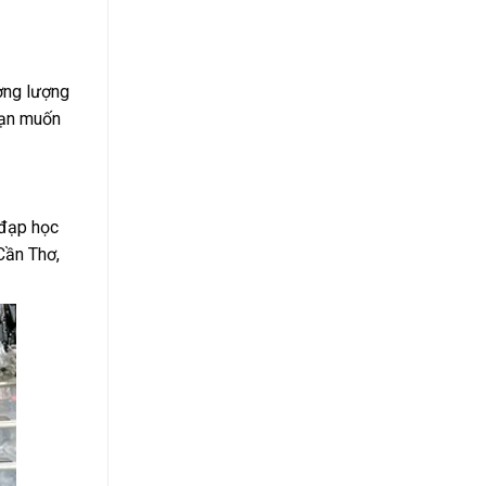
ương lượng
 bạn muốn
 đạp học
Cần Thơ,