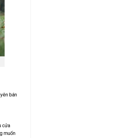
uyên bán
u cửa
ang muốn