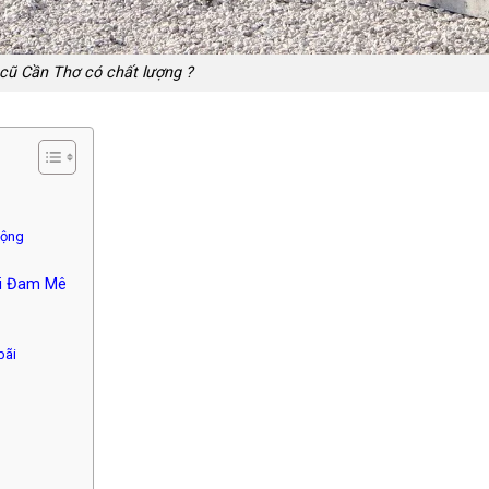
cũ Cần Thơ có chất lượng ?
động
ời Đam Mê
bãi