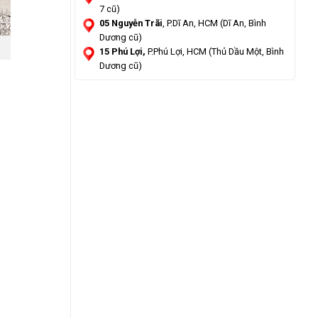
7 cũ)
05 Nguyễn Trãi
, P.Dĩ An, HCM (Dĩ An, Bình
Dương cũ)
15 Phú Lợi,
P.Phú Lợi, HCM (Thủ Dầu Một, Bình
Dương cũ)