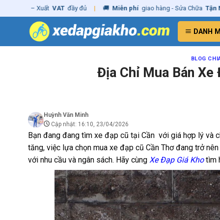
Skip
– Xuất
VAT
đầy đủ
|
🚚
Miễn phí
giao hàng - Sửa Chữa
Tận Nhà
✓
Chí
to
content
DANH 
BLOG CHI
Địa Chỉ Mua Bán Xe 
Huỳnh Văn Minh
Cập nhật: 16:10, 23/04/2026
Bạn đang đang tìm xe đạp cũ tại Cần với giá hợp lý và c
tăng, việc lựa chọn mua xe đạp cũ Cần Thơ đang trở nên p
với nhu cầu và ngân sách. Hãy cùng
Xe Đạp Giá Kho
tìm 