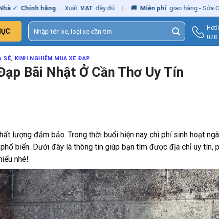
nh hãng
– Xuất
VAT
đầy đủ
|
🚚
Miễn phí
giao hàng - Sửa Chữa
Tận N
Tìm
Hotl
MỤC
kiếm:
028
A SẺ
,
KINH NGHIỆM MUA XE ĐẠP
Đạp Bãi Nhật Ở Cần Thơ Uy Tín
hất lượng đảm bảo. Trong thời buổi hiện nay chi phí sinh hoạt ng
hổ biến. Dưới đây là thông tin giúp bạn tìm được địa chỉ uy tín, 
hiểu nhé!