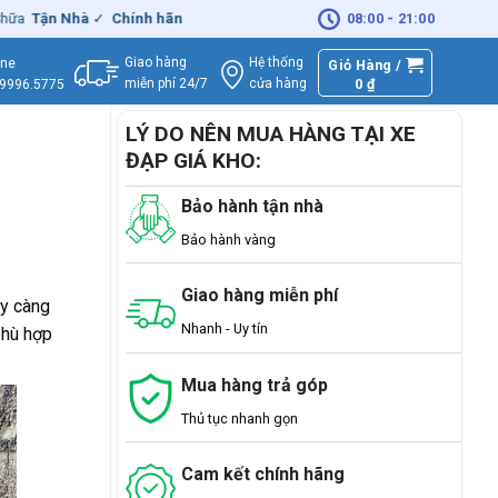
hà
✓
Chính hãng
– Xuất
VAT
đầy đủ
|
🚚
Miễn phí
08:00 - 21:00
giao hàng - Sửa C
Giao hàng
Hệ thống
ine
Giỏ Hàng /
miễn phí 24/7
0
₫
cửa hàng
.9996.5775
LÝ DO NÊN MUA HÀNG TẠI XE
ĐẠP GIÁ KHO:
Bảo hành tận nhà
Bảo hành vàng
Giao hàng miễn phí
ày càng
Nhanh - Uy tín
phù hợp
Mua hàng trả góp
Thủ tục nhanh gọn
Cam kết chính hãng