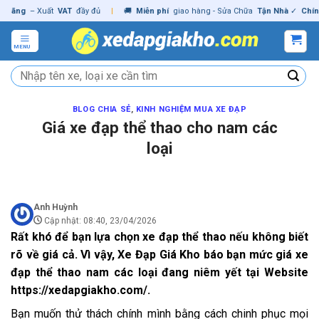
Skip
g
– Xuất
VAT
đầy đủ
|
🚚
Miễn phí
giao hàng - Sửa Chữa
Tận Nhà
✓
Chính hãn
to
content
MENU
Tìm
kiếm:
BLOG CHIA SẺ
,
KINH NGHIỆM MUA XE ĐẠP
Giá xe đạp thể thao cho nam các
loại
Anh Huỳnh
Cập nhật: 08:40, 23/04/2026
Rất khó để bạn lựa chọn xe đạp thể thao nếu không biết
rõ về giá cả. Vì vậy, Xe Đạp Giá Kho báo bạn mức giá xe
đạp thể thao nam các loại đang niêm yết tại Website
https://xedapgiakho.com/
.
Bạn muốn thử thách chính mình bằng cách chinh phục mọi