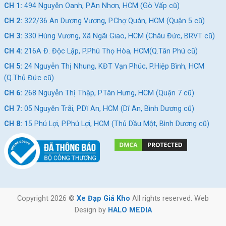
CH 1:
494 Nguyễn Oanh, P.An Nhơn, HCM (Gò Vấp cũ)
CH 2:
322/36 An Dương Vương, P.Chợ Quán, HCM (Quận 5 cũ)
CH 3:
330 Hùng Vương, Xã Ngãi Giao, HCM (Châu Đức, BRVT cũ)
CH 4:
216A Đ. Độc Lập, P.Phú Thọ Hòa, HCM(Q.Tân Phú cũ)
CH 5:
24 Nguyễn Thị Nhung, KĐT Vạn Phúc, P.Hiệp Bình, HCM
(Q.Thủ Đức cũ)
CH 6:
268 Nguyễn Thị Thập, P.Tân Hưng, HCM (Quận 7 cũ)
CH 7:
05 Nguyễn Trãi, P.Dĩ An, HCM (Dĩ An, Bình Dương cũ)
CH 8:
15 Phú Lợi, P.Phú Lợi, HCM (Thủ Dầu Một, Bình Dương cũ)
Copyright 2026 ©
Xe Đạp Giá Kho
All rights reserved. Web
Design by
HALO MEDIA