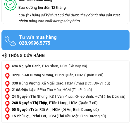
Bảo dưỡng lên đến 12 tháng
Lưu ý: Thông số kỹ thuật có thể được thay đổi từ nhà sản xuất
nhằm nâng cao chất lượng sản phẩm
Tư vấn mua hàng
028.9996.5775
HỆ THỐNG CỬA HÀNG
494 Nguyễn Oanh
, P.An Nhơn, HCM (Gò Vập cũ)
322/36 An Dương Vương
, P.Chợ Quán, HCM (Quận 5 cũ)
330 Hùng Vương
, Xã Ngãi Giao, HCM (Châu Đức, BR-VT cũ)
216A Độc Lập
, P.Phú Thọ Hòa, HCM (Tân Phú cũ)
24 Nguyễn Thị Nhung
, KĐT Vạn Phúc, P.Hiệp Bình, HCM (Thủ Đức cũ)
268 Nguyễn Thị Thập
, P.Tân Hưng, HCM (Quận 7 cũ)
05 Nguyễn Trãi
, P.Dĩ An, HCM (Dĩ An, Bình Dương cũ)
15 Phú Lợi,
P.Phú Lợi, HCM (Thủ Dầu Một, Bình Dương cũ)