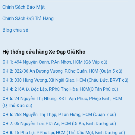
Chính Sách Bảo Mật
Chính Sách Đổi Trả Hàng
Blog chia sẻ
Hệ thống cửa hàng Xe Đạp Giá Kho
CH 1:
494 Nguyễn Oanh, P.An Nhơn, HCM (Gò Vấp cũ)
CH 2:
322/36 An Dương Vương, P.Chợ Quán, HCM (Quận 5 cũ)
CH 3:
330 Hùng Vương, Xã Ngãi Giao, HCM (Châu Đức, BRVT cũ)
CH 4:
216A Đ. Độc Lập, P.Phú Thọ Hòa, HCM(Q.Tân Phú cũ)
CH 5:
24 Nguyễn Thị Nhung, KĐT Vạn Phúc, P.Hiệp Bình, HCM
(Q.Thủ Đức cũ)
CH 6:
268 Nguyễn Thị Thập, P.Tân Hưng, HCM (Quận 7 cũ)
CH 7:
05 Nguyễn Trãi, P.Dĩ An, HCM (Dĩ An, Bình Dương cũ)
CH 8:
15 Phú Lợi, P.Phú Lợi, HCM (Thủ Dầu Một, Bình Dương cũ)