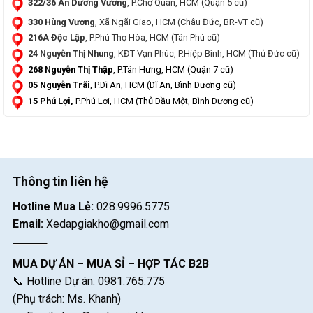
322/36 An Dương Vương
, P.Chợ Quán, HCM (Quận 5 cũ)
330 Hùng Vương
, Xã Ngãi Giao, HCM (Châu Đức, BR-VT cũ)
216A Độc Lập
, P.Phú Thọ Hòa, HCM (Tân Phú cũ)
24 Nguyễn Thị Nhung
, KĐT Vạn Phúc, P.Hiệp Bình, HCM (Thủ Đức cũ)
268 Nguyễn Thị Thập
, P.Tân Hưng, HCM (Quận 7 cũ)
05 Nguyễn Trãi
, P.Dĩ An, HCM (Dĩ An, Bình Dương cũ)
15 Phú Lợi,
P.Phú Lợi, HCM (Thủ Dầu Một, Bình Dương cũ)
Thông tin liên hệ
Hotline Mua Lẻ:
028.9996.5775
Email:
Xedapgiakho@gmail.com
MUA DỰ ÁN – MUA SỈ – HỢP TÁC B2B
📞 Hotline Dự án: 0981.765.775
(Phụ trách: Ms. Khanh)