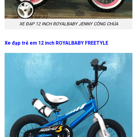
XE ĐẠP 12 INCH ROYALBABY JENNY CÔNG CHÚA
Xe đạp trẻ em 12 inch ROYALBABY FREETYLE