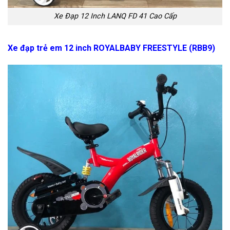
Xe Đạp 12 Inch LANQ FD 41 Cao Cấp
Xe đạp trẻ em 12 inch ROYALBABY FREESTYLE (RBB9)