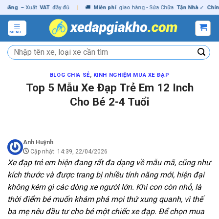
Skip
g
– Xuất
VAT
đầy đủ
|
🚚
Miễn phí
giao hàng - Sửa Chữa
Tận Nhà
✓
Chính hãn
to
content
MENU
Tìm
kiếm:
BLOG CHIA SẺ
,
KINH NGHIỆM MUA XE ĐẠP
Top 5 Mẫu Xe Đạp Trẻ Em 12 Inch
Cho Bé 2-4 Tuổi
Anh Huỳnh
Cập nhật: 14:39, 22/04/2026
Xe đạp trẻ em hiện đang rất đa dạng về mẫu mã, cũng như
kích thước và được trang bị nhiều tính năng mới, hiện đại
không kém gì các dòng xe người lớn. Khi con còn nhỏ, là
thời điểm bé muốn khám phá mọi thứ xung quanh, vì thế
ba mẹ nêu đầu tư cho bé một chiếc xe đạp. Để chọn mua