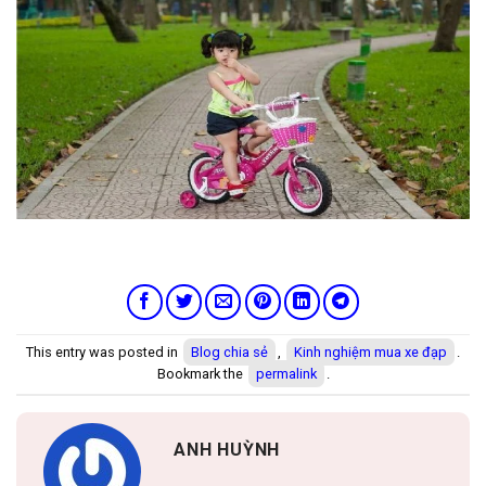
This entry was posted in
Blog chia sẻ
,
Kinh nghiệm mua xe đạp
.
Bookmark the
permalink
.
ANH HUỲNH