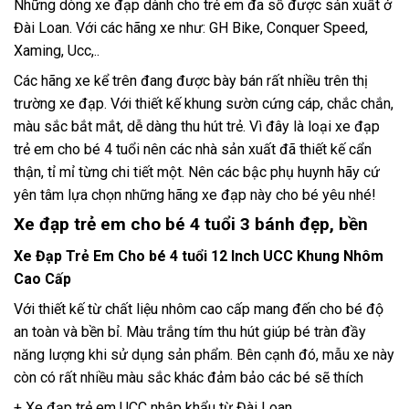
Những dòng xe đạp dành cho trẻ em đa số được sản xuất ở
Đài Loan. Với các hãng xe như: GH Bike, Conquer Speed,
Xaming, Ucc,..
Các hãng xe kể trên đang được bày bán rất nhiều trên thị
trường xe đạp. Với thiết kế khung sườn cứng cáp, chắc chắn,
màu sắc bắt mắt, dễ dàng thu hút trẻ. Vì đây là loại xe đạp
trẻ em cho bé 4 tuổi nên các nhà sản xuất đã thiết kế cẩn
thận, tỉ mỉ từng chi tiết một. Nên các bậc phụ huynh hãy cứ
yên tâm lựa chọn những hãng xe đạp này cho bé yêu nhé!
Xe đạp trẻ em cho bé 4 tuổi 3 bánh đẹp, bền
Xe Đạp Trẻ Em Cho bé 4 tuổi 12 Inch UCC Khung Nhôm
Cao Cấp
Với thiết kế từ chất liệu nhôm cao cấp mang đến cho bé độ
an toàn và bền bỉ. Màu trắng tím thu hút giúp bé tràn đầy
năng lượng khi sử dụng sản phẩm. Bên cạnh đó, mẫu xe này
còn có rất nhiều màu sắc khác đảm bảo các bé sẽ thích
+ Xe đạp trẻ em UCC nhập khẩu từ Đài Loan