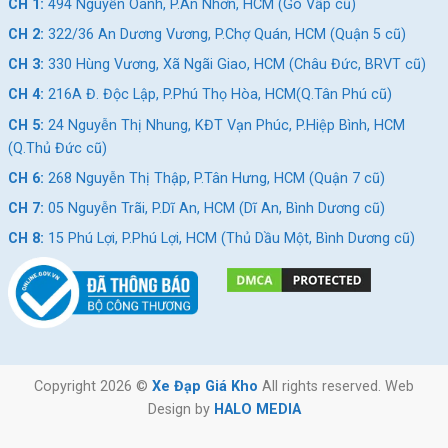
CH 1:
494 Nguyễn Oanh, P.An Nhơn, HCM (Gò Vấp cũ)
CH 2:
322/36 An Dương Vương, P.Chợ Quán, HCM (Quận 5 cũ)
CH 3:
330 Hùng Vương, Xã Ngãi Giao, HCM (Châu Đức, BRVT cũ)
CH 4:
216A Đ. Độc Lập, P.Phú Thọ Hòa, HCM(Q.Tân Phú cũ)
CH 5:
24 Nguyễn Thị Nhung, KĐT Vạn Phúc, P.Hiệp Bình, HCM
(Q.Thủ Đức cũ)
CH 6:
268 Nguyễn Thị Thập, P.Tân Hưng, HCM (Quận 7 cũ)
CH 7:
05 Nguyễn Trãi, P.Dĩ An, HCM (Dĩ An, Bình Dương cũ)
CH 8:
15 Phú Lợi, P.Phú Lợi, HCM (Thủ Dầu Một, Bình Dương cũ)
Copyright 2026 ©
Xe Đạp Giá Kho
All rights reserved. Web
Design by
HALO MEDIA