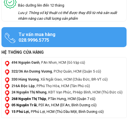
Bảo dưỡng lên đến 12 tháng
Lưu ý: Thông số kỹ thuật có thể được thay đổi từ nhà sản xuất
nhằm nâng cao chất lượng sản phẩm
Tư vấn mua hàng
028.9996.5775
HỆ THỐNG CỬA HÀNG
494 Nguyễn Oanh
, P.An Nhơn, HCM (Gò Vập cũ)
322/36 An Dương Vương
, P.Chợ Quán, HCM (Quận 5 cũ)
330 Hùng Vương
, Xã Ngãi Giao, HCM (Châu Đức, BR-VT cũ)
216A Độc Lập
, P.Phú Thọ Hòa, HCM (Tân Phú cũ)
24 Nguyễn Thị Nhung
, KĐT Vạn Phúc, P.Hiệp Bình, HCM (Thủ Đức cũ)
268 Nguyễn Thị Thập
, P.Tân Hưng, HCM (Quận 7 cũ)
05 Nguyễn Trãi
, P.Dĩ An, HCM (Dĩ An, Bình Dương cũ)
15 Phú Lợi,
P.Phú Lợi, HCM (Thủ Dầu Một, Bình Dương cũ)