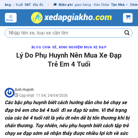
Skip
ng
– Xuất
VAT
đầy đủ
|
🚚
Miễn phí
giao hàng - Sửa Chữa
Tận Nhà
✓
Chính hã
to
content
MENU
Tìm
kiếm:
BLOG CHIA SẺ
,
KINH NGHIỆM MUA XE ĐẠP
Lý Do Phụ Huynh Nên Mua Xe Đạp
Trẻ Em 4 Tuổi
Anh Huỳnh
Cập nhật: 11:54, 24/04/2026
Các bậc phụ huynh biết cách hướng dẫn cho bé chạy xe
đạp trẻ em cho bé 4 tuổi đi xe đạp từ sớm. Vì thể trạng
của các bé 4 tuổi rất là yếu ớt nên dễ bị tổn thương khi bị
chấn thương. Tuy nhiên, nếu phụ huynh biết cách tập trẻ
chạy xe đạp sớm sẽ nhận thấy được nhiều lợi ích về sức