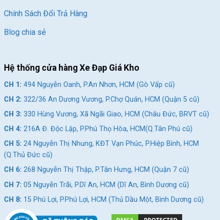
Chính Sách Đổi Trả Hàng
Blog chia sẻ
Hệ thống cửa hàng Xe Đạp Giá Kho
CH 1:
494 Nguyễn Oanh, P.An Nhơn, HCM (Gò Vấp cũ)
CH 2:
322/36 An Dương Vương, P.Chợ Quán, HCM (Quận 5 cũ)
CH 3:
330 Hùng Vương, Xã Ngãi Giao, HCM (Châu Đức, BRVT cũ)
CH 4:
216A Đ. Độc Lập, P.Phú Thọ Hòa, HCM(Q.Tân Phú cũ)
CH 5:
24 Nguyễn Thị Nhung, KĐT Vạn Phúc, P.Hiệp Bình, HCM
(Q.Thủ Đức cũ)
CH 6:
268 Nguyễn Thị Thập, P.Tân Hưng, HCM (Quận 7 cũ)
CH 7:
05 Nguyễn Trãi, P.Dĩ An, HCM (Dĩ An, Bình Dương cũ)
CH 8:
15 Phú Lợi, P.Phú Lợi, HCM (Thủ Dầu Một, Bình Dương cũ)