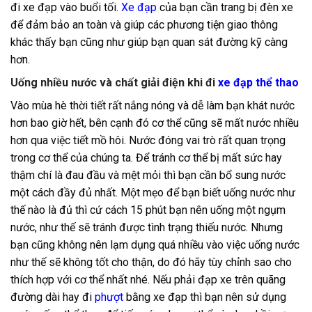
đi xe đạp vào buổi tối.
Xe đạp
của bạn cần trang bị đèn xe
để đảm bảo an toàn và giúp các phương tiện giao thông
khác thấy bạn cũng như giúp bạn quan sát đường kỹ càng
hơn.
Uống nhiều nước và chất giải điện khi đi
xe đạp thể thao
Vào mùa hè thời tiết rất nắng nóng và dễ làm bạn khát nước
hơn bao giờ hết, bên cạnh đó cơ thể cũng sẽ mất nước nhiều
hơn qua việc tiết mồ hôi. Nước đóng vai trò rất quan trọng
trong cơ thể của chúng ta. Để tránh cơ thể bị mất sức hay
thậm chí là đau đầu và mệt mỏi thì bạn cần bổ sung nước
một cách đầy đủ nhất. Một mẹo để bạn biết uống nước như
thế nào là đủ thì cứ cách 15 phút bạn nên uống một ngụm
nước, như thế sẽ tránh được tình trạng thiếu nước. Nhưng
bạn cũng không nên lạm dụng quá nhiều vào việc uống nước
như thế sẽ không tốt cho thận, do đó hãy tùy chỉnh sao cho
thích hợp với cơ thể nhất nhé. Nếu phải đạp xe trên quãng
đường dài hay đi
phượt
bằng xe đạp thì bạn nên sử dụng