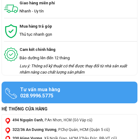
Giao hàng miễn phí
Nhanh - Uy tín
Mua hàng trả góp
Thủ tục nhanh gọn
Cam kết chính hãng
Bảo dưỡng lên đến 12 tháng
Lưu ý: Thông số kỹ thuật có thể được thay đổi từ nhà sản xuất
nhằm nâng cao chất lượng sản phẩm
Tư vấn mua hàng
028.9996.5775
HỆ THỐNG CỬA HÀNG
494 Nguyễn Oanh
, P.An Nhơn, HCM (Gò Vập cũ)
322/36 An Dương Vương
, P.Chợ Quán, HCM (Quận 5 cũ)
330 Hùng Vương
, Xã Ngãi Giao, HCM (Châu Đức, BR-VT cũ)