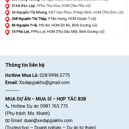
216A Độc Lập
, P.Phú Thọ Hòa, HCM (Tân Phú cũ)
24 Nguyễn Thị Nhung
, KĐT Vạn Phúc, P.Hiệp Bình, HCM (Thủ Đức cũ)
268 Nguyễn Thị Thập
, P.Tân Hưng, HCM (Quận 7 cũ)
05 Nguyễn Trãi
, P.Dĩ An, HCM (Dĩ An, Bình Dương cũ)
15 Phú Lợi,
P.Phú Lợi, HCM (Thủ Dầu Một, Bình Dương cũ)
Thông tin liên hệ
Hotline Mua Lẻ:
028.9996.5775
Email:
Xedapgiakho@gmail.com
MUA DỰ ÁN – MUA SỈ – HỢP TÁC B2B
📞 Hotline Dự án: 0981.765.775
(Phụ trách: Ms. Khanh)
📧 Email:
duan@xedapgiakho.com
(Trường học – Doanh nghiệp – Dự án từ thiện)