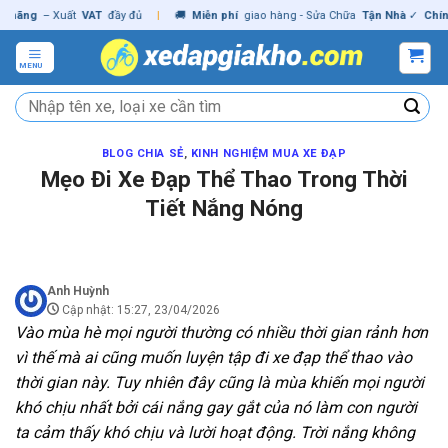
Skip
ng
– Xuất
VAT
đầy đủ
|
🚚
Miễn phí
giao hàng - Sửa Chữa
Tận Nhà
✓
Chính hã
to
content
MENU
Tìm
kiếm:
BLOG CHIA SẺ
,
KINH NGHIỆM MUA XE ĐẠP
Mẹo Đi Xe Đạp Thể Thao Trong Thời
Tiết Nắng Nóng
Anh Huỳnh
Cập nhật: 15:27, 23/04/2026
Vào mùa hè mọi người thường có nhiều thời gian rảnh hơn
vì thế mà ai cũng muốn luyện tập đi xe đạp thể thao vào
thời gian này. Tuy nhiên đây cũng là mùa khiến mọi người
khó chịu nhất bởi cái nắng gay gắt của nó làm con người
ta cảm thấy khó chịu và lười hoạt động. Trời nắng không