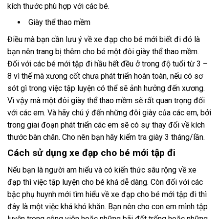
kích thước phù hợp với các bé.
Giày thể thao mềm
Điều mà bạn cần lưu ý về xe đạp cho bé mới biết đi đó là
bạn nên trang bị thêm cho bé một đôi giày thể thao mềm.
Đối với các bé mới tập đi hầu hết đều ở trong độ tuổi từ 3 –
8 vì thế mà xương cốt chưa phát triển hoàn toàn, nếu có sơ
sót gì trong việc tập luyện có thể sẽ ảnh hưởng đến xương.
Vì vậy mà một đôi giày thể thao mềm sẽ rất quan trọng đối
với các em. Và hãy chú ý đến những đôi giày của các em, bởi
trong giai đoạn phát triển các em sẽ có sự thay đổi về kích
thước bàn chân. Cho nên bạn hãy kiểm tra giày 3 tháng/lần.
Cách sử dụng xe đạp cho bé mới tập đi
Nếu bạn là người am hiểu và có kiến thức sâu rộng về xe
đạp thì việc tập luyện cho bé khá dễ dàng. Còn đối với các
bậc phụ huynh mới tìm hiểu về xe đạp cho bé mới tập đi thì
đây là một việc khá khó khăn. Bạn nên cho con em mình tập
luyện trong công viên hoặc những bãi đất trống hoặc những