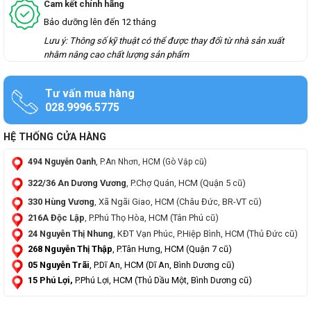
Cam kết chính hãng
Bảo dưỡng lên đến 12 tháng
Lưu ý: Thông số kỹ thuật có thể được thay đổi từ nhà sản xuất
nhằm nâng cao chất lượng sản phẩm
Tư vấn mua hàng
028.9996.5775
HỆ THỐNG CỬA HÀNG
494 Nguyễn Oanh
, P.An Nhơn, HCM (Gò Vập cũ)
322/36 An Dương Vương
, P.Chợ Quán, HCM (Quận 5 cũ)
330 Hùng Vương
, Xã Ngãi Giao, HCM (Châu Đức, BR-VT cũ)
216A Độc Lập
, P.Phú Thọ Hòa, HCM (Tân Phú cũ)
24 Nguyễn Thị Nhung
, KĐT Vạn Phúc, P.Hiệp Bình, HCM (Thủ Đức cũ)
268 Nguyễn Thị Thập
, P.Tân Hưng, HCM (Quận 7 cũ)
05 Nguyễn Trãi
, P.Dĩ An, HCM (Dĩ An, Bình Dương cũ)
15 Phú Lợi,
P.Phú Lợi, HCM (Thủ Dầu Một, Bình Dương cũ)