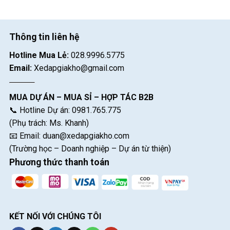
Thông tin liên hệ
Hotline Mua Lẻ:
028.9996.5775
Email:
Xedapgiakho@gmail.com
MUA DỰ ÁN – MUA SỈ – HỢP TÁC B2B
📞 Hotline Dự án: 0981.765.775
(Phụ trách: Ms. Khanh)
📧 Email:
duan@xedapgiakho.com
(Trường học – Doanh nghiệp – Dự án từ thiện)
Phương thức thanh toán
KẾT NỐI VỚI CHÚNG TÔI