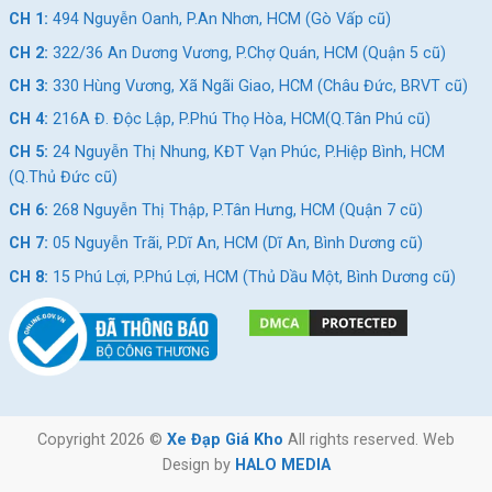
CH 1:
494 Nguyễn Oanh, P.An Nhơn, HCM (Gò Vấp cũ)
CH 2:
322/36 An Dương Vương, P.Chợ Quán, HCM (Quận 5 cũ)
CH 3:
330 Hùng Vương, Xã Ngãi Giao, HCM (Châu Đức, BRVT cũ)
CH 4:
216A Đ. Độc Lập, P.Phú Thọ Hòa, HCM(Q.Tân Phú cũ)
CH 5:
24 Nguyễn Thị Nhung, KĐT Vạn Phúc, P.Hiệp Bình, HCM
(Q.Thủ Đức cũ)
CH 6:
268 Nguyễn Thị Thập, P.Tân Hưng, HCM (Quận 7 cũ)
CH 7:
05 Nguyễn Trãi, P.Dĩ An, HCM (Dĩ An, Bình Dương cũ)
CH 8:
15 Phú Lợi, P.Phú Lợi, HCM (Thủ Dầu Một, Bình Dương cũ)
Copyright 2026 ©
Xe Đạp Giá Kho
All rights reserved. Web
Design by
HALO MEDIA