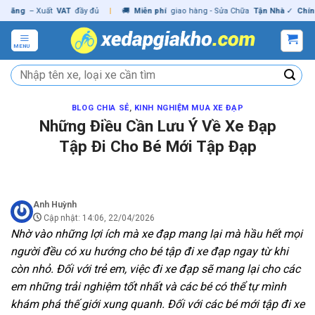
Skip
g
– Xuất
VAT
đầy đủ
|
🚚
Miễn phí
giao hàng - Sửa Chữa
Tận Nhà
✓
Chính hã
to
content
MENU
Tìm
kiếm:
BLOG CHIA SẺ
,
KINH NGHIỆM MUA XE ĐẠP
Những Điều Cần Lưu Ý Về Xe Đạp
Tập Đi Cho Bé Mới Tập Đạp
Anh Huỳnh
Cập nhật: 14:06, 22/04/2026
Nhờ vào những lợi ích mà xe đạp mang lại mà hầu hết mọi
người đều có xu hướng cho bé tập đi xe đạp ngay từ khi
còn nhỏ. Đối với trẻ em, việc đi xe đạp sẽ mang lại cho các
em những trải nghiệm tốt nhất và các bé có thể tự mình
khám phá thế giới xung quanh. Đối với các bé mới tập đi xe