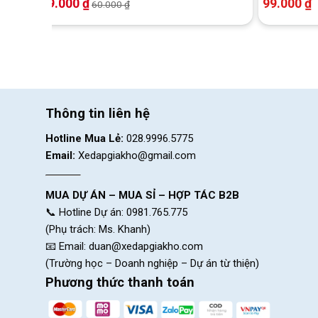
49.000
₫
99.000
₫
60.000
₫
Thông tin liên hệ
Hotline Mua Lẻ:
028.9996.5775
Email:
Xedapgiakho@gmail.com
MUA DỰ ÁN – MUA SỈ – HỢP TÁC B2B
📞 Hotline Dự án: 0981.765.775
(Phụ trách: Ms. Khanh)
📧 Email:
duan@xedapgiakho.com
(Trường học – Doanh nghiệp – Dự án từ thiện)
Phương thức thanh toán