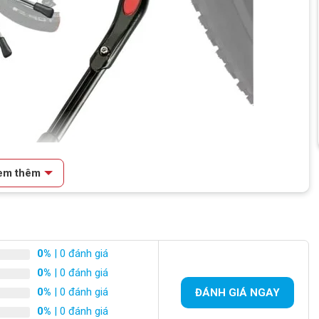
em thêm
mang lại sự tiện lợi khi bạn dựng xe
0%
| 0 đánh giá
0%
| 0 đánh giá
cao cấp, đảm bảo độ bền cao và khả năng chịu lực tốt. Thiết
0%
| 0 đánh giá
ĐÁNH GIÁ NGAY
xe và các vật dụng đi kèm mà không bị cong vênh hay hỏng hóc.
0%
| 0 đánh giá