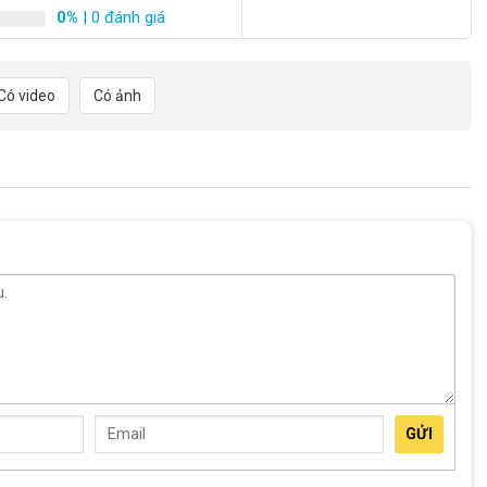
0%
| 0 đánh giá
dàng lắp đặt vào khung xe mà không cần nhiều dụng cụ phức tạp.
ết kiệm chi phí và thời gian.
Có video
Có ảnh
 kim nhôm cao cấp, đảm bảo độ bền và khả năng chịu
lực
 với các loại xe đạp có kích thước bánh 700c, bao gồm
xe đạp
 năng điều chỉnh chiều cao linh hoạt, giúp bạn dễ dàng dựng xe
bạn có thể điều chỉnh chiều cao chân chống để đảm bảo xe luôn
 đạp tại Xe Đạp Giá Kho
GỬI
 33%
Giảm 32%
Giảm 23%