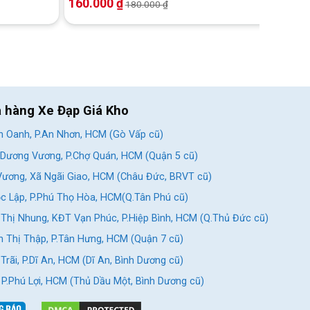
160.000
₫
180.000
₫
a hàng Xe Đạp Giá Kho
 Oanh, P.An Nhơn, HCM (Gò Vấp cũ)
Dương Vương, P.Chợ Quán, HCM (Quận 5 cũ)
ương, Xã Ngãi Giao, HCM (Châu Đức, BRVT cũ)
c Lập, P.Phú Thọ Hòa, HCM(Q.Tân Phú cũ)
Thị Nhung, KĐT Vạn Phúc, P.Hiệp Bình, HCM (Q.Thủ Đức cũ)
 Thị Thập, P.Tân Hưng, HCM (Quận 7 cũ)
rãi, P.Dĩ An, HCM (Dĩ An, Bình Dương cũ)
, P.Phú Lợi, HCM (Thủ Dầu Một, Bình Dương cũ)