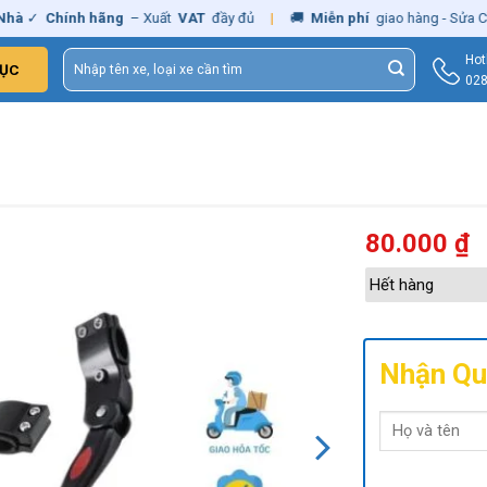
✓
Chính hãng
– Xuất
VAT
đầy đủ
|
🚚
Miễn phí
giao hàng - Sửa Chữa
Tìm
Hot
ỤC
kiếm:
028
80.000
₫
Hết hàng
Nhận Qu