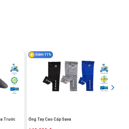
+
+
+
Combo Phụ Kiện
Chân Chống Xe
Mũ Bảo Hiểm Xe
Xe Đạp Bé Trai
Đạp Raca
Đạp Trẻ Em Rac
399K
An Toàn
399.000
₫
120.000
₫
320.000
₫
Giảm 11%
518.000
₫
350.000
₫
+
ca Trước
Ống Tay Cao Cấp Sava