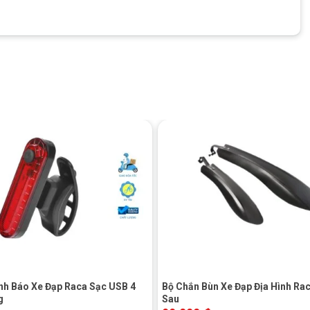
+
+
 Phụ Kiện
Combo Phụ Kiện
Combo Phụ Kiện
Đạp 599K
Xe Đạp 499K
Xe Đạp Bé Gái
399K
9.000
₫
499.000
₫
399.000
₫
.000
₫
736.000
₫
518.000
₫
 Xe Đạp 1 Điểm 700c
ày:
+
đậu xe, vỉa hè cho đến các khu vực dừng nghỉ dọc đường. Điều
ụp ảnh hoặc kiểm tra xe mà không cần tìm nơi dựa.
nh Báo Xe Đạp Raca Sạc USB 4
Bộ Chắn Bùn Xe Đạp Địa Hình Ra
g
Sau