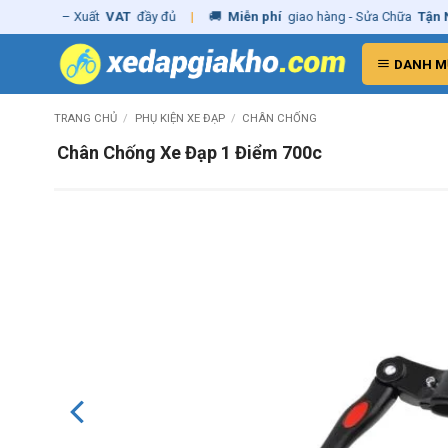
Skip
hãng
– Xuất
VAT
đầy đủ
|
🚚
Miễn phí
giao hàng - Sửa Chữa
Tận Nhà
to
content
DANH M
TRANG CHỦ
/
PHỤ KIỆN XE ĐẠP
/
CHÂN CHỐNG
Chân Chống Xe Đạp 1 Điểm 700c