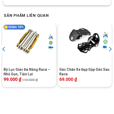
SẢN PHẨM LIÊN QUAN
Giảm 10%
Bộ Lục Giác Đa Năng Raca –
Gác Chân Xe Đạp Gập Gắn Sau
Nhỏ Gọn, Tiện Lợi
Raca
99.000
₫
69.000
₫
110.000
₫