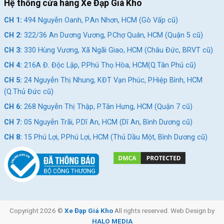
Hệ thống cửa hàng Xe Đạp Giá Kho
CH 1:
494 Nguyễn Oanh, P.An Nhơn, HCM (Gò Vấp cũ)
CH 2:
322/36 An Dương Vương, P.Chợ Quán, HCM (Quận 5 cũ)
CH 3:
330 Hùng Vương, Xã Ngãi Giao, HCM (Châu Đức, BRVT cũ)
CH 4:
216A Đ. Độc Lập, P.Phú Thọ Hòa, HCM(Q.Tân Phú cũ)
CH 5:
24 Nguyễn Thị Nhung, KĐT Vạn Phúc, P.Hiệp Bình, HCM
(Q.Thủ Đức cũ)
CH 6:
268 Nguyễn Thị Thập, P.Tân Hưng, HCM (Quận 7 cũ)
CH 7:
05 Nguyễn Trãi, P.Dĩ An, HCM (Dĩ An, Bình Dương cũ)
CH 8:
15 Phú Lợi, P.Phú Lợi, HCM (Thủ Dầu Một, Bình Dương cũ)
Copyright 2026 ©
Xe Đạp Giá Kho
All rights reserved. Web Design by
HALO MEDIA