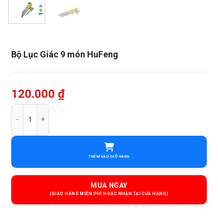
Bộ Lục Giác 9 món HuFeng
120.000
₫
Bộ Lục Giác 9 món HuFeng số lượng
THÊM VÀO GIỎ HÀNG
MUA NGAY