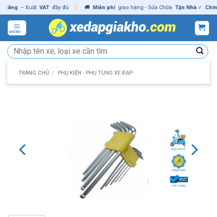
Skip
ng
– Xuất
VAT
đầy đủ
|
🚚
Miễn phí
giao hàng - Sửa Chữa
Tận Nhà
✓
Chính hã
to
content
MENU
Tìm
kiếm:
TRANG CHỦ
/
PHỤ KIỆN - PHỤ TÙNG XE ĐẠP