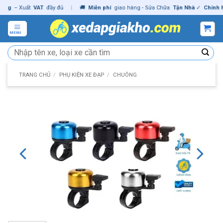
Skip
– Xuất
VAT
đầy đủ
|
🚚
Miễn phí
giao hàng - Sửa Chữa
Tận Nhà
✓
Chính hãng
to
content
MENU
Tìm
kiếm:
TRANG CHỦ
/
PHỤ KIỆN XE ĐẠP
/
CHUÔNG