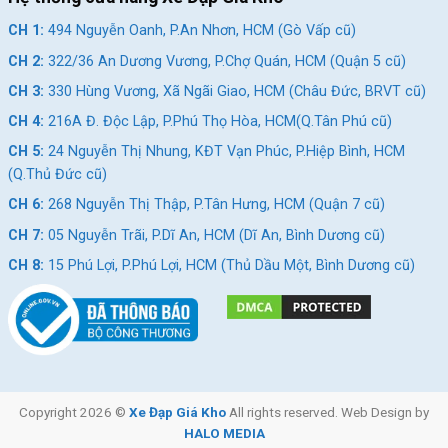
CH 1:
494 Nguyễn Oanh, P.An Nhơn, HCM (Gò Vấp cũ)
CH 2:
322/36 An Dương Vương, P.Chợ Quán, HCM (Quận 5 cũ)
CH 3:
330 Hùng Vương, Xã Ngãi Giao, HCM (Châu Đức, BRVT cũ)
CH 4:
216A Đ. Độc Lập, P.Phú Thọ Hòa, HCM(Q.Tân Phú cũ)
CH 5:
24 Nguyễn Thị Nhung, KĐT Vạn Phúc, P.Hiệp Bình, HCM
(Q.Thủ Đức cũ)
CH 6:
268 Nguyễn Thị Thập, P.Tân Hưng, HCM (Quận 7 cũ)
CH 7:
05 Nguyễn Trãi, P.Dĩ An, HCM (Dĩ An, Bình Dương cũ)
CH 8:
15 Phú Lợi, P.Phú Lợi, HCM (Thủ Dầu Một, Bình Dương cũ)
Copyright 2026 ©
Xe Đạp Giá Kho
All rights reserved. Web Design by
HALO MEDIA