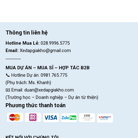
Thông tin liên hệ
Hotline Mua Lẻ:
028.9996.5775
Email:
Xedapgiakho@gmail.com
MUA DỰ ÁN – MUA SỈ – HỢP TÁC B2B
📞 Hotline Dự án: 0981.765.775
(Phụ trách: Ms. Khanh)
📧 Email:
duan@xedapgiakho.com
(Trường học – Doanh nghiệp – Dự án từ thiện)
Phương thức thanh toán
KẾT NỐI VỚI CHÚNG TÔI