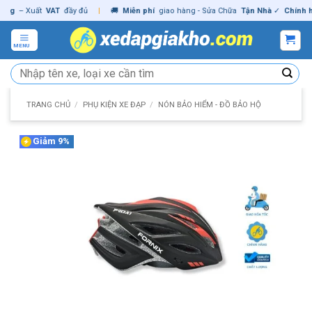
Skip
– Xuất
VAT
đầy đủ
|
🚚
Miễn phí
giao hàng - Sửa Chữa
Tận Nhà
✓
Chính hãng
to
content
MENU
Tìm
kiếm:
TRANG CHỦ
/
PHỤ KIỆN XE ĐẠP
/
NÓN BẢO HIỂM - ĐỒ BẢO HỘ
Giảm 9%