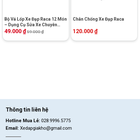
Bộ Vá Lốp Xe Đạp Raca 12 Món
Chân Chống Xe Đạp Raca
– Dụng Cụ Sửa Xe Chuyên
Dụng
49.000
₫
120.000
₫
59.000
₫
Thông tin liên hệ
Hotline Mua Lẻ:
028.9996.5775
Email:
Xedapgiakho@gmail.com