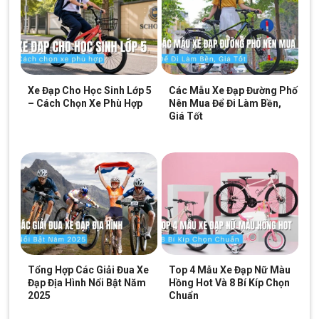
Xe Đạp Cho Học Sinh Lớp 5
Các Mẫu Xe Đạp Đường Phố
– Cách Chọn Xe Phù Hợp
Nên Mua Để Đi Làm Bền,
Giá Tốt
Tổng Hợp Các Giải Đua Xe
Top 4 Mẫu Xe Đạp Nữ Màu
Đạp Địa Hình Nổi Bật Năm
Hồng Hot Và 8 Bí Kíp Chọn
2025
Chuẩn