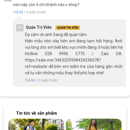
nón này còn ở chỉ nhánh nào v shop?
Trả lời
•
2 tuần trước
Quản Trị Viên
TV
QUẢN TRỊ VIÊN
Dạ cảm ơn anh Sang đã quan tâm.
Hiện mẫu nón này bên em đang tạm hết hàng. Anh
vui lòng cho em biết khu vực mình đang ở hoặc liên hệ
Hotline 028 9996 5775 / Zalo OA:
https://zalo.me/3463203908424236078?
ref=website để bên em kiểm tra cửa hàng gần nhất
và tư vấn những mẫu thay thế phù hợp nhé!
Trả lời
•
2 tuần trước
Tin tức về sản phẩm