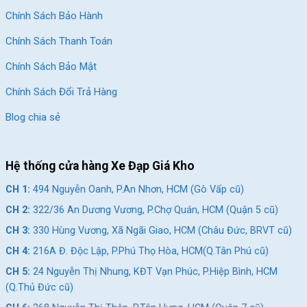
Chính Sách Bảo Hành
Chính Sách Thanh Toán
Chính Sách Bảo Mật
Chính Sách Đổi Trả Hàng
Blog chia sẻ
Hệ thống cửa hàng Xe Đạp Giá Kho
CH 1:
494 Nguyễn Oanh, P.An Nhơn, HCM (Gò Vấp cũ)
CH 2:
322/36 An Dương Vương, P.Chợ Quán, HCM (Quận 5 cũ)
CH 3:
330 Hùng Vương, Xã Ngãi Giao, HCM (Châu Đức, BRVT cũ)
CH 4:
216A Đ. Độc Lập, P.Phú Thọ Hòa, HCM(Q.Tân Phú cũ)
CH 5:
24 Nguyễn Thị Nhung, KĐT Vạn Phúc, P.Hiệp Bình, HCM
(Q.Thủ Đức cũ)