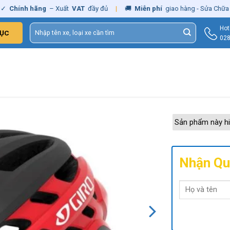
hính hãng
– Xuất
VAT
đầy đủ
|
🚚
Miễn phí
giao hàng - Sửa Chữa
Tận
Tìm
Hot
ỤC
kiếm:
028
Sản phẩm này hi
Nhận Qu