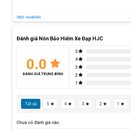
SKU:
nonbh02
Đánh giá Nón Bảo Hiểm Xe Đạp HJC
5
0.0
4
3
ĐÁNH GIÁ TRUNG BÌNH
2
1
Tất cả
5
4
3
2
1
Chưa có đánh giá nào.