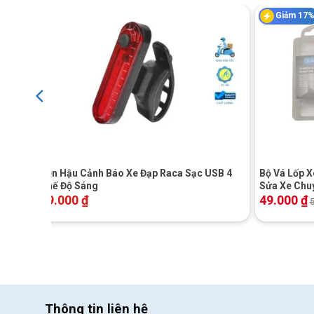
Giảm 17
+
+
ớc
Đèn Hậu Cảnh Báo Xe Đạp Raca Sạc USB 4
Bộ Vá Lốp X
Chế Độ Sáng
Sửa Xe Chu
99.000
₫
49.000
₫
Thông tin liên hệ