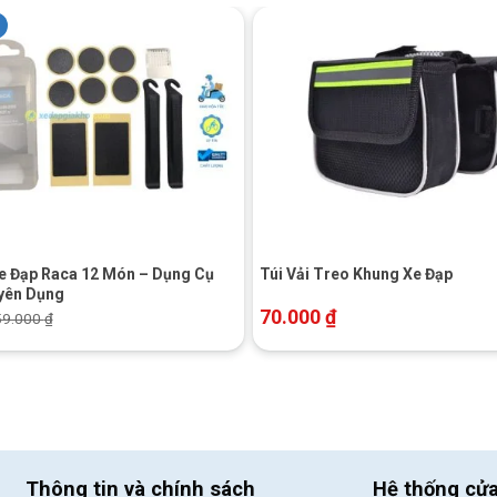
%
+
e Đạp Raca 12 Món – Dụng Cụ
Túi Vải Treo Khung Xe Đạp
yên Dụng
70.000
₫
59.000
₫
Thông tin và chính sách
Hệ thống cử