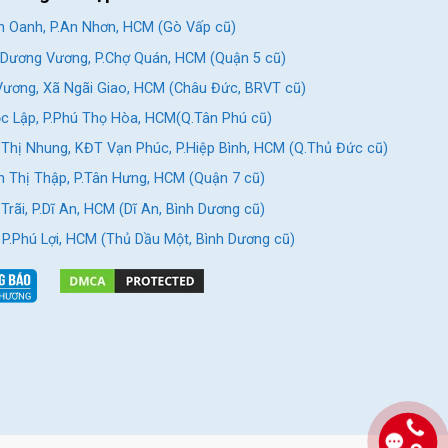
 Oanh, P.An Nhơn, HCM (Gò Vấp cũ)
Dương Vương, P.Chợ Quán, HCM (Quận 5 cũ)
ương, Xã Ngãi Giao, HCM (Châu Đức, BRVT cũ)
c Lập, P.Phú Thọ Hòa, HCM(Q.Tân Phú cũ)
Thị Nhung, KĐT Vạn Phúc, P.Hiệp Bình, HCM (Q.Thủ Đức cũ)
 Thị Thập, P.Tân Hưng, HCM (Quận 7 cũ)
rãi, P.Dĩ An, HCM (Dĩ An, Bình Dương cũ)
, P.Phú Lợi, HCM (Thủ Dầu Một, Bình Dương cũ)