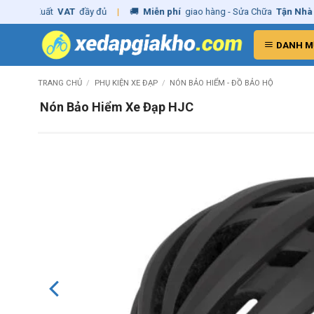
Skip
g
– Xuất
VAT
đầy đủ
|
🚚
Miễn phí
giao hàng - Sửa Chữa
Tận Nhà
✓
C
to
content
DANH M
TRANG CHỦ
/
PHỤ KIỆN XE ĐẠP
/
NÓN BẢO HIỂM - ĐỒ BẢO HỘ
Nón Bảo Hiểm Xe Đạp HJC