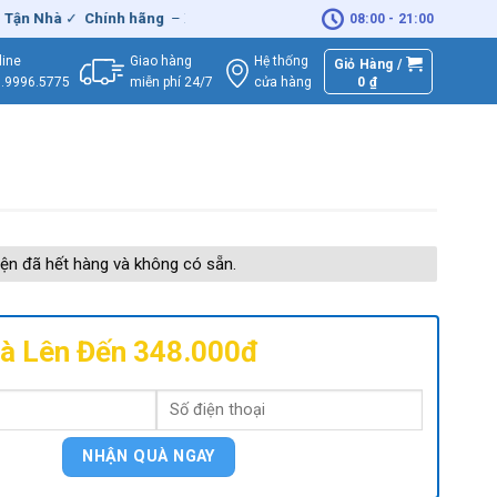
 Nhà
✓
Chính hãng
– Xuất
VAT
đầy đủ
|
🚚
Miễn phí
giao hàng - Sửa
08:00 - 21:00
Giao hàng
Hệ thống
line
Giỏ Hàng /
miễn phí 24/7
0
₫
cửa hàng
.9996.5775
ện đã hết hàng và không có sẵn.
à Lên Đến 348.000đ