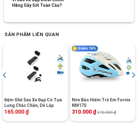
Hãng Gây Sốt Toàn Cầu?
Cửa hàng xe đạp Tân Phú:
Nhấn để xem đường đi
Cửa hàng xe đạp Thủ Đức:
Nhấn để xem đường đi
Cửa hàng xe đạp Quận 7:
Nhấn để xem đường đi
SẢN PHẨM LIÊN QUAN
Cửa hàng xe đạp Dĩ An:
Nhấn để xem đường đi
Cửa hàng xe đạp Thủ Dầu Một:
Nhấn để xem đường đi
Giảm 16%
SKU:
densauAS1010
Đệm Ghế Sau Xe Đạp Có Tựa
Nón Bảo Hiểm Trẻ Em Fornix
Lưng Chắc Chắn, Dễ Lắp
NM17S
165.000
₫
310.000
₫
370.000
₫