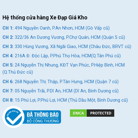
Hệ thống cửa hàng Xe Đạp Giá Kho
CH 1:
494 Nguyễn Oanh, P.An Nhơn, HCM (Gò Vấp cũ)
CH 2:
322/36 An Dương Vương, P.Chợ Quán, HCM (Quận 5 cũ)
CH 3:
330 Hùng Vương, Xã Ngãi Giao, HCM (Châu Đức, BRVT cũ)
CH 4:
216A Đ. Độc Lập, P.Phú Thọ Hòa, HCM(Q.Tân Phú cũ)
CH 5:
24 Nguyễn Thị Nhung, KĐT Vạn Phúc, P.Hiệp Bình, HCM
(Q.Thủ Đức cũ)
CH 6:
268 Nguyễn Thị Thập, P.Tân Hưng, HCM (Quận 7 cũ)
CH 7:
05 Nguyễn Trãi, P.Dĩ An, HCM (Dĩ An, Bình Dương cũ)
CH 8:
15 Phú Lợi, P.Phú Lợi, HCM (Thủ Dầu Một, Bình Dương cũ)