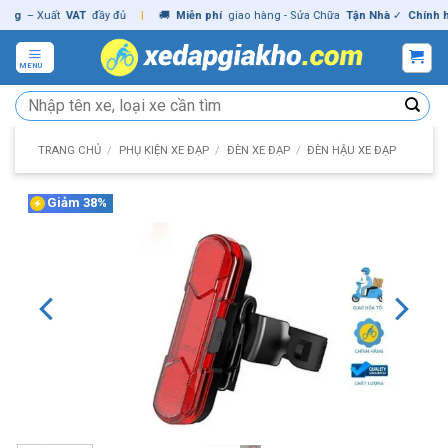
Skip
– Xuất
VAT
đầy đủ
|
🚚
Miễn phí
giao hàng - Sửa Chữa
Tận Nhà
✓
Chính hãng
to
content
MENU
Tìm
kiếm:
TRANG CHỦ
/
PHỤ KIỆN XE ĐẠP
/
ĐÈN XE ĐẠP
/
ĐÈN HẬU XE ĐẠP
Giảm 38%