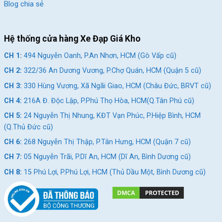
Blog chia sẻ
Hệ thống cửa hàng Xe Đạp Giá Kho
CH 1:
494 Nguyễn Oanh, P.An Nhơn, HCM (Gò Vấp cũ)
CH 2:
322/36 An Dương Vương, P.Chợ Quán, HCM (Quận 5 cũ)
CH 3:
330 Hùng Vương, Xã Ngãi Giao, HCM (Châu Đức, BRVT cũ)
CH 4:
216A Đ. Độc Lập, P.Phú Thọ Hòa, HCM(Q.Tân Phú cũ)
CH 5:
24 Nguyễn Thị Nhung, KĐT Vạn Phúc, P.Hiệp Bình, HCM
(Q.Thủ Đức cũ)
CH 6:
268 Nguyễn Thị Thập, P.Tân Hưng, HCM (Quận 7 cũ)
CH 7:
05 Nguyễn Trãi, P.Dĩ An, HCM (Dĩ An, Bình Dương cũ)
CH 8:
15 Phú Lợi, P.Phú Lợi, HCM (Thủ Dầu Một, Bình Dương cũ)