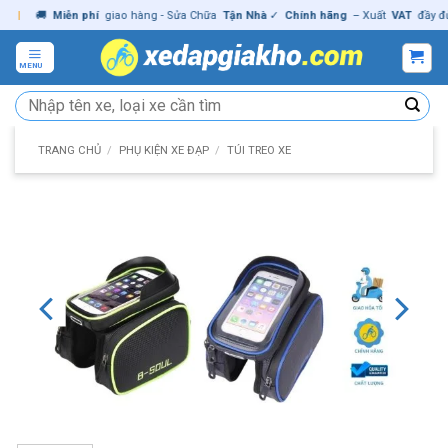
Skip
🚚
Miễn phí
giao hàng - Sửa Chữa
Tận Nhà
✓
Chính hãng
– Xuất
VAT
đầy đủ
|
to
content
MENU
Tìm
kiếm:
TRANG CHỦ
/
PHỤ KIỆN XE ĐẠP
/
TÚI TREO XE