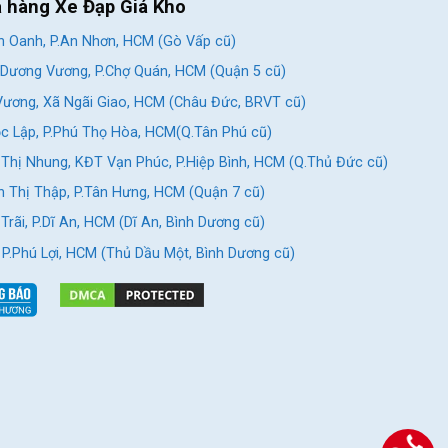
a hàng Xe Đạp Giá Kho
 Oanh, P.An Nhơn, HCM (Gò Vấp cũ)
Dương Vương, P.Chợ Quán, HCM (Quận 5 cũ)
ương, Xã Ngãi Giao, HCM (Châu Đức, BRVT cũ)
c Lập, P.Phú Thọ Hòa, HCM(Q.Tân Phú cũ)
Thị Nhung, KĐT Vạn Phúc, P.Hiệp Bình, HCM (Q.Thủ Đức cũ)
 Thị Thập, P.Tân Hưng, HCM (Quận 7 cũ)
rãi, P.Dĩ An, HCM (Dĩ An, Bình Dương cũ)
, P.Phú Lợi, HCM (Thủ Dầu Một, Bình Dương cũ)