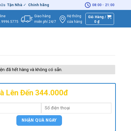
Tận Nhà
✓
Chính hãng
– Xuất
VAT
đầy đủ
|
🚚
Miễn phí
giao hàng - 
08:00 - 21:00
Giao hàng
Hệ thống
line
Giỏ Hàng /
miễn phí 24/7
0
₫
cửa hàng
.9996.5775
ện đã hết hàng và không có sẵn.
à Lên Đến 344.000đ