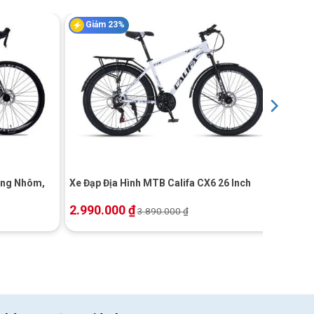
Giảm 23%
+
ung Nhôm,
Xe Đạp Địa Hình MTB Califa CX6 26 Inch
2.990.000
₫
3.890.000
₫