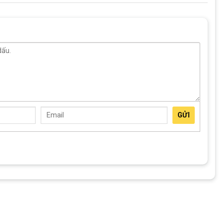
 M360 Đậm Chất Thể Thao
yền động đến từ thương hiệu Shimano cao cấp. Xe được trang bị
cấp, bên ngoài được phủ lớp sơn tĩnh điện cao cấp đem đến khả
 trầy xước.
atani M360
căm thép cứng cáp, ngoài ra lốp xe to và đầy đặn có
GỬI
 quanh tăng độ bám đường.