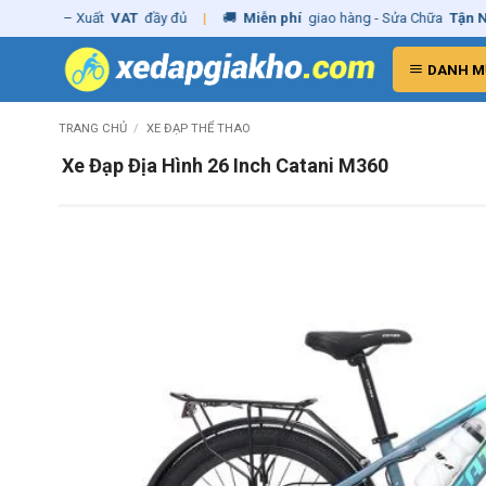
Skip
ãng
– Xuất
VAT
đầy đủ
|
🚚
Miễn phí
giao hàng - Sửa Chữa
Tận Nhà
to
content
DANH M
TRANG CHỦ
/
XE ĐẠP THỂ THAO
Xe Đạp Địa Hình 26 Inch Catani M360