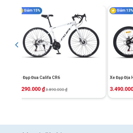
Giảm 15%
Giảm 13
+
+
Xe Đạp Đua Califa CR6
Xe được trang bị nhiều líp có thể
Xe Đạp Địa 
3.290.000
₫
3.490.00
3.890.000
₫
Gạc đĩa trước chí