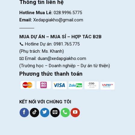
Thông tin liên hệ
Hotline Mua Lẻ:
028.9996.5775
Email:
Xedapgiakho@gmail.com
MUA DỰ ÁN – MUA SỈ – HỢP TÁC B2B
📞 Hotline Dự án: 0981.765.775
(Phụ trách: Ms. Khanh)
📧 Email:
duan@xedapgiakho.com
(Trường học – Doanh nghiệp – Dự án từ thiện)
Phương thức thanh toán
Tay lái được thiết kế ngang phổ biến trên nhiề
KẾT NỐI VỚI CHÚNG TÔI
cho người lái, hạn chế đư
Bộ chuyển đề thao thiết kế hợp lí với vị tr