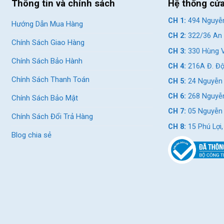
Thông tin và chính sách
Hệ thống cử
CH 1:
494 Nguyễn
Hướng Dẫn Mua Hàng
CH 2:
322/36 An 
Chính Sách Giao Hàng
CH 3:
330 Hùng V
Chính Sách Bảo Hành
CH 4:
216A Đ. Độ
Chính Sách Thanh Toán
CH 5:
24 Nguyễn 
CH 6:
268 Nguyễn
Chính Sách Bảo Mật
CH 7:
05 Nguyễn T
Chính Sách Đổi Trả Hàng
CH 8:
15 Phú Lợi
Blog chia sẻ
u dòng xe đạp thể thao khác, tạo cảm giác thoải mái
ợc tình trạng mỏi hai bên vai.
í tay người lái, giúp chuyển số một cách mượt mà.