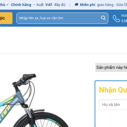
✓
Chính hãng
– Xuất
VAT
đầy đủ
|
🚚
Miễn phí
giao hàng - Sửa Chữa
Tìm
Hot
ỤC
kiếm:
028
Sản phẩm này hi
Nhận Qu