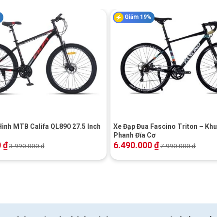
%
Giảm 19%
+
 tuỳ chỉnh đến từ thương hiệu Shimano.
Hình MTB Califa QL890 27.5 Inch
Xe Đạp Đua Fascino Triton – Kh
Phanh Đĩa Cơ
0
₫
6.490.000
₫
3.990.000
₫
7.990.000
₫
nh hãng SUNRUN cao cấp.