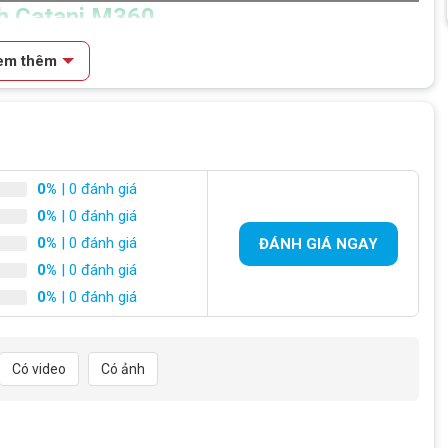
ch Catani M360
em thêm
0%
| 0 đánh giá
0%
| 0 đánh giá
0%
| 0 đánh giá
ĐÁNH GIÁ NGAY
0%
| 0 đánh giá
0%
| 0 đánh giá
ính Hãng
ạp từ
xe đạp thể thao
,
xe đạp gấp
,
xe đạp địa hình
cho đến cả
xe
 được
nhập khẩu trực tiếp
về Việt Nam và được nhiều đối tượng
Có video
Có ảnh
đi làm cho đến những người
nội trợ
.
u chuẩn kiểm định
châu Âu
nên sản phẩm của thương hiệu Catani