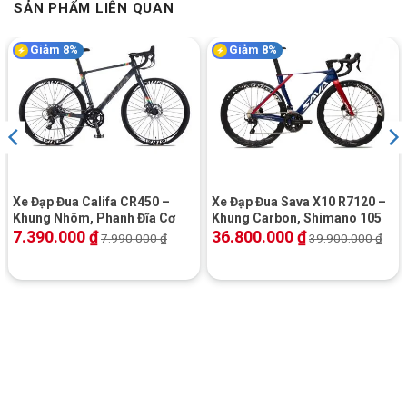
SẢN PHẨM LIÊN QUAN
đẹp, không những chất lượng mà còn giá tốt chỉ dưới 3 triệu
đồng (thông tin cập nhật tháng 7/2024). Đến cửa hàng
Xe Đạp
Giảm 8%
Giảm 8%
Giá Kho
tậu ngay cho mình một chiếc xe đạp với giá cực ưu đãi
bạn nhé!
Giảm 11%
Giảm 14%
Xe Đạp Đua Califa CR450 –
Xe Đạp Đua Sava X10 R7120 –
Khung Nhôm, Phanh Đĩa Cơ
Khung Carbon, Shimano 105
7.390.000
₫
36.800.000
₫
7.990.000
₫
39.900.000
₫
Xe Đạp Thể Thao Hector
Xe Đạp Địa Hình MTB
Look 2B 26 Inch
Hector Fuji 3B 27.5 Inch
3.190.000
₫
3.590.000
₫
3.590.000
₫
4.190.000
₫
Địa Chỉ Các Cửa Hàng Xe Đạp Giá Kho: