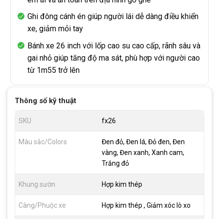
Ghi đông cánh én giúp người lái dễ dàng điều khiển
xe, giảm mỏi tay
Bánh xe 26 inch với lốp cao su cao cấp, rãnh sâu và
gai nhỏ giúp tăng độ ma sát, phù hợp với người cao
từ 1m55 trở lên
Thông số kỹ thuật
SKU
fx26
Màu sắc/Colors
Đen đỏ, Đen lá, Đỏ đen, Đen
vàng, Đen xanh, Xanh cam,
Trắng đỏ
Khung sườn
Hợp kim thép
Càng/Phuộc xe
Hợp kim thép , Giảm xóc lò xo