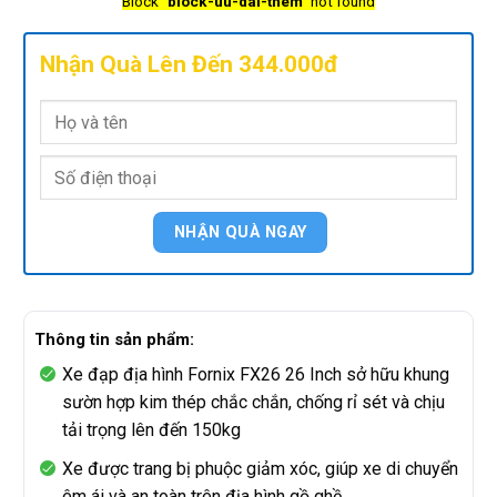
Block
"block-uu-dai-them"
not found
Nhận Quà Lên Đến 344.000đ
Thông tin sản phẩm:
Xe đạp địa hình Fornix FX26 26 Inch sở hữu khung
sườn hợp kim thép chắc chắn, chống rỉ sét và chịu
tải trọng lên đến 150kg
Xe được trang bị phuộc giảm xóc, giúp xe di chuyển
êm ái và an toàn trên địa hình gồ ghề