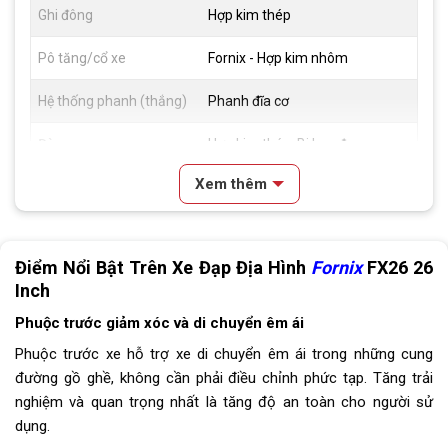
Ghi đông
Hợp kim thép
Pô tăng/cổ xe
Fornix - Hợp kim nhôm
Hệ thống phanh (thắng)
Phanh đĩa cơ
Đùm xe
Hợp kim thép, Bi bạc đạn
Xem thêm
Vành xe
Hợp kim nhôm 2 lớp , cao 2cm
Lốp xe
26X1.95
Điểm Nổi Bật Trên Xe Đạp Địa Hình
Fornix
FX26 26
Tay đề
Tay đề bấm SHIMING, 21 tốc độ (
Inch
3 đĩa, 7 líp)
Phuộc trước giảm xóc và di chuyển êm ái
Tăng tốc trước (Gạt
Shiming
Phuộc trước xe hỗ trợ xe di chuyển êm ái trong những cung
đĩa)
đường gồ ghề, không cần phải điều chỉnh phức tạp. Tăng trải
nghiệm và quan trọng nhất là tăng độ an toàn cho người sử
Tăng tốc sau (Gạt líp)
Shiming
dụng.
Đùi đĩa
Hợp kim thép, Cốt vuông, Bạc