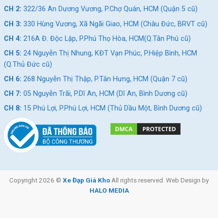
CH 2:
322/36 An Dương Vương, P.Chợ Quán, HCM (Quận 5 cũ)
CH 3:
330 Hùng Vương, Xã Ngãi Giao, HCM (Châu Đức, BRVT cũ)
CH 4:
216A Đ. Độc Lập, P.Phú Thọ Hòa, HCM(Q.Tân Phú cũ)
CH 5:
24 Nguyễn Thị Nhung, KĐT Vạn Phúc, P.Hiệp Bình, HCM
(Q.Thủ Đức cũ)
CH 6:
268 Nguyễn Thị Thập, P.Tân Hưng, HCM (Quận 7 cũ)
CH 7:
05 Nguyễn Trãi, P.Dĩ An, HCM (Dĩ An, Bình Dương cũ)
CH 8:
15 Phú Lợi, P.Phú Lợi, HCM (Thủ Dầu Một, Bình Dương cũ)
Copyright 2026 ©
Xe Đạp Giá Kho
All rights reserved. Web Design by
HALO MEDIA