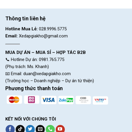
CH 1:
494 Nguyễn Oanh, P.An Nhơn, HCM (Gò Vấp cũ)
CH 2:
322/36 An Dương Vương, P.Chợ Quán, HCM (Quận
Thông tin liên hệ
5 cũ)
Hotline Mua Lẻ:
028.9996.5775
CH 3:
330 Hùng Vương, Xã Ngãi Giao, HCM (Châu Đức,
Email:
Xedapgiakho@gmail.com
BRVT cũ)
CH 4:
216A Đ. Độc Lập, P.Phú Thọ Hòa, HCM(Q.Tân Phú
MUA DỰ ÁN – MUA SỈ – HỢP TÁC B2B
cũ)
📞 Hotline Dự án: 0981.765.775
(Phụ trách: Ms. Khanh)
CH 5:
24 Nguyễn Thị Nhung, KĐT Vạn Phúc, P.Hiệp Bình,
📧 Email:
duan@xedapgiakho.com
HCM (Q.Thủ Đức cũ)
(Trường học – Doanh nghiệp – Dự án từ thiện)
CH 6:
268 Nguyễn Thị Thập, P.Tân Hưng, HCM (Quận 7
Phương thức thanh toán
cũ)
CH 7:
05 Nguyễn Trãi, P.Dĩ An, HCM (Dĩ An, Bình Dương
cũ)
CH 8:
15 Phú Lợi, P.Phú Lợi, HCM (Thủ Dầu Một, Bình
KẾT NỐI VỚI CHÚNG TÔI
Dương cũ)