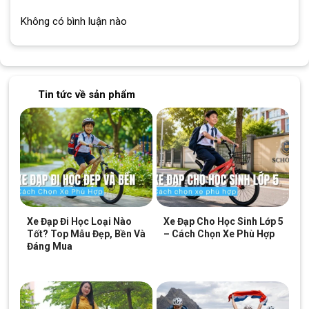
Cổ lái
Hợp kim nhôm 31.8 x90mm
Không có bình luận nào
Cọc yên
Hợp kim nhôm 30.
4
x300mm
Yên xe
LIFE
Tin tức về sản phẩm
Bàn đạp
Hợp kim Nhôm đúc
Phanh
Phanh đĩa cơ
SHIMANO TOURNEY ST-EF500 3×8 (24
Tay đề số
Tốc Độ)
Gạt đĩa
N/A 3 Speed
Xe Đạp Đi Học Loại Nào
Xe Đạp Cho Học Sinh Lớp 5
Tốt? Top Mẫu Đẹp, Bền Và
– Cách Chọn Xe Phù Hợp
Gạt líp
）
SHIMANO TOURNEY TZ
Đáng Mua
Đùi đĩa
PROWHEEL 24/34/42T
Líp sau
Líp thả