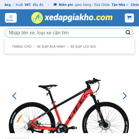
Skip
g
– Xuất
VAT
đầy đủ
|
🚚
Miễn phí
giao hàng - Sửa Chữa
Tận Nhà
✓
Chính hãn
to
content
MENU
Tìm
kiếm:
TRANG CHỦ
/
XE ĐẠP ĐỊA HÌNH
/
XE ĐẠP LEO NÚI