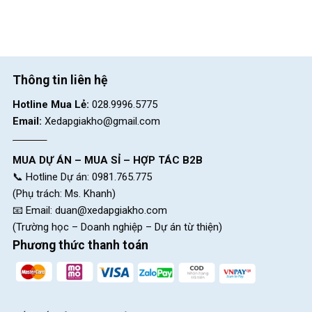
CH 8:
15 Phú Lợi, P.Phú Lợi, HCM (Thủ Dầu Một, Bình
Dương cũ)
SKU:
century
Thông tin liên hệ
Hotline Mua Lẻ:
028.9996.5775
Email:
Xedapgiakho@gmail.com
MUA DỰ ÁN – MUA SỈ – HỢP TÁC B2B
📞 Hotline Dự án: 0981.765.775
(Phụ trách: Ms. Khanh)
📧 Email:
duan@xedapgiakho.com
(Trường học – Doanh nghiệp – Dự án từ thiện)
Phương thức thanh toán