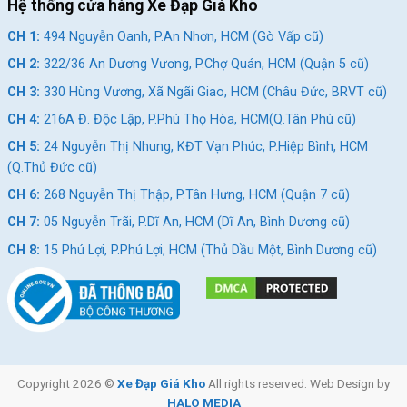
Hệ thống cửa hàng Xe Đạp Giá Kho
CH 1:
494 Nguyễn Oanh, P.An Nhơn, HCM (Gò Vấp cũ)
CH 2:
322/36 An Dương Vương, P.Chợ Quán, HCM (Quận 5 cũ)
CH 3:
330 Hùng Vương, Xã Ngãi Giao, HCM (Châu Đức, BRVT cũ)
CH 4:
216A Đ. Độc Lập, P.Phú Thọ Hòa, HCM(Q.Tân Phú cũ)
CH 5:
24 Nguyễn Thị Nhung, KĐT Vạn Phúc, P.Hiệp Bình, HCM
(Q.Thủ Đức cũ)
CH 6:
268 Nguyễn Thị Thập, P.Tân Hưng, HCM (Quận 7 cũ)
CH 7:
05 Nguyễn Trãi, P.Dĩ An, HCM (Dĩ An, Bình Dương cũ)
CH 8:
15 Phú Lợi, P.Phú Lợi, HCM (Thủ Dầu Một, Bình Dương cũ)
Copyright 2026 ©
Xe Đạp Giá Kho
All rights reserved. Web Design by
HALO MEDIA