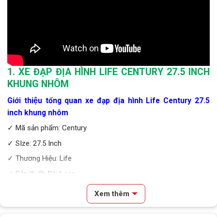
1. XE ĐẠP ĐỊA HÌNH LIFE CENTURY 27.5 INCH
KHUNG NHÔM
Giới thiệu tổng quan xe đạp địa hình Life Century 27.5
inch khung nhôm
✓ Mã sản phẩm: Century
✓ SIze: 27.5 Inch
✓ Thương Hiệu: Life
✓ Sản Xuất: Đài Loan
✓ Độ tuổi thích hợp: Người lớn
Xem thêm
Xe đạp
địa hình Life Century 27.5 inch khung nhôm nam
tính