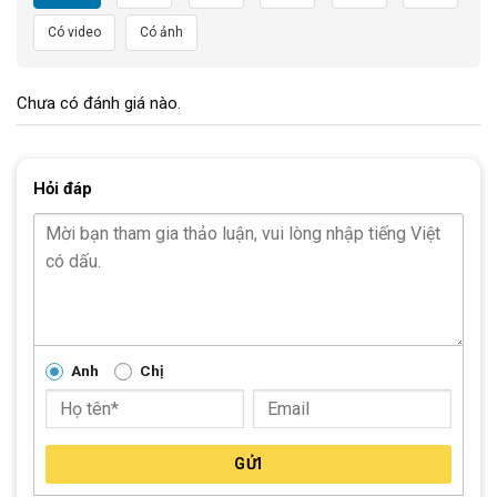
dằn xóc. Các bộ phận của xe đã được những
kỹ sư
hàng đầu
trong ngành nghiên cứu gia công, lắp ráp tỉ mỉ theo quy trình
Có video
Có ảnh
nghiêm ngặt, đảm bảo sự hài lòng của người sử dụng.
3. THÔNG SỐ KỸ THUẬT XE ĐẠP
ĐỊA HÌNH LIFE
Chưa có đánh giá nào.
CENTURY 27.5 INCH KHUNG NHÔM
Bảng thông số cơ bản
Hỏi đáp
Kích cỡ
27.5 Inch
Đen đỏ, Đen xanh, Xanh ghi, Xanh đen,
Màu
Nâu ghi
Hợp kim nhôm, Dây cáp âm khung,
Khung:
Không có mối hàn
Anh
Chị
Càng xe
Phuộc có khóa hành trình LIFE
Tay lái
Sắt, 31.8 x720mm
GỬI