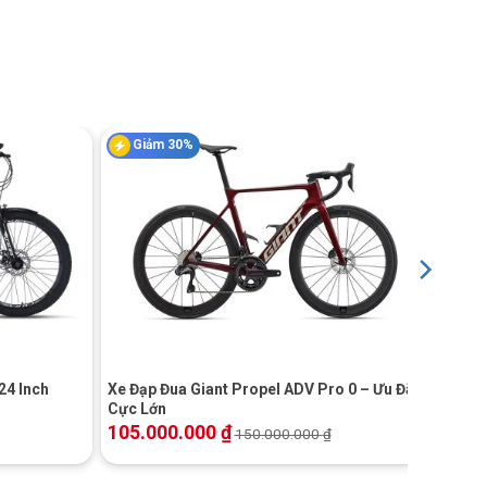
Giảm 30%
+
24 Inch
Xe Đạp Đua Giant Propel ADV Pro 0 – Ưu Đãi
Cực Lớn
105.000.000
₫
150.000.000
₫