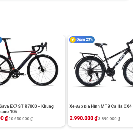
%
Giảm 23%
+
 Sava EX7 ST R7000 – Khung
Xe Đạp Địa Hình MTB Califa CX4 
mano 105
00
₫
2.990.000
₫
20.650.000
₫
3.890.000
₫