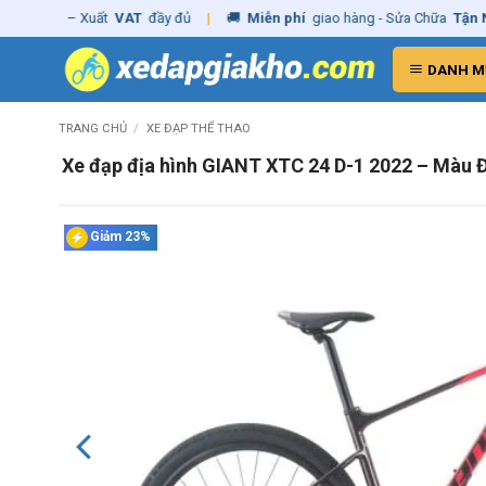
Skip
hãng
– Xuất
VAT
đầy đủ
|
🚚
Miễn phí
giao hàng - Sửa Chữa
Tận Nhà
to
content
DANH M
TRANG CHỦ
/
XE ĐẠP THỂ THAO
Xe đạp địa hình GIANT XTC 24 D-1 2022 – Màu 
Giảm 23%