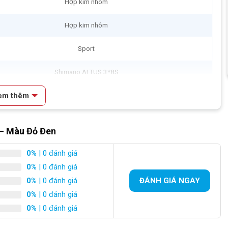
Hợp kim nhôm
Hợp kim nhôm
Sport
Shimano ALTUS 3*8S
em thêm
Shimano TOURNEY 3S
Shimano ALTUS 8S
 – Màu Đỏ Đen
Đĩa dầu Tektro M286
0%
| 0 đánh giá
N/A
0%
| 0 đánh giá
0%
| 0 đánh giá
ĐÁNH GIÁ NGAY
Shimano 12-32T 8S
0%
| 0 đánh giá
0%
| 0 đánh giá
N/A