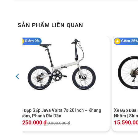
SẢN PHẨM LIÊN QUAN
Giảm 9%
Giảm 25
+
+
Xe Đạp Gấp Java Volta 7s 20 Inch – Khung
Xe Đạp Đua
Nhôm, Phanh Đĩa Dầu
Nhôm | Shi
7.250.000
₫
15.590.0
8.000.000
₫