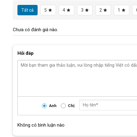
GIÒ DĨA
Tất cả
5
4
3
2
1
VÀNH
Chưa có đánh giá nào.
LỐP XE/TIRES
CÂN NẶNG
Hỏi đáp
TỐC ĐỘ
TRỤC GIỮA
Bi BÁNH
CỐT BÁNH TRƯỚC
Anh
Chị
CỐT BÁNH SAU
Không có bình luận nào
Block
"hinh-anh-dia-chi-c