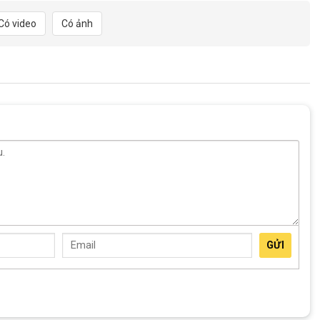
Nhôm, 24/34/42T
Có video
Có ảnh
Hợp kim nhôm hai lớp
24*1.95 60TPI
N/A
3*8S
N/A
Bi côn
Cốt vẹn
GỬI
Cốt vẹn
han-trang-san-pham"
not found