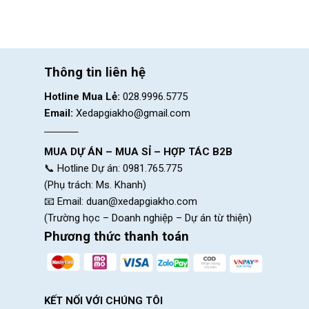
Thông tin liên hệ
Hotline Mua Lẻ:
028.9996.5775
Email:
Xedapgiakho@gmail.com
MUA DỰ ÁN – MUA SỈ – HỢP TÁC B2B
📞 Hotline Dự án: 0981.765.775
(Phụ trách: Ms. Khanh)
📧 Email:
duan@xedapgiakho.com
(Trường học – Doanh nghiệp – Dự án từ thiện)
Phương thức thanh toán
KẾT NỐI VỚI CHÚNG TÔI