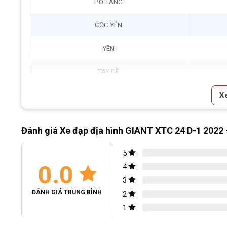
PÔ TĂNG
CỌC YÊN
YÊN
TAY ĐỀ
X
Bộ chuyển đề trước/Front Derailleur
Bộ chuyển đề sau/Rear Derailleur
Đánh giá Xe đạp địa hình GIANT XTC 24 D-1 2022
BỘ CỤM THẮNG
5
0.0
TAY THẮNG
4
3
BỘ LÍP
ĐÁNH GIÁ TRUNG BÌNH
2
1
XÍCH