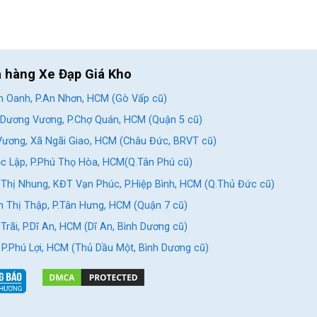
a hàng Xe Đạp Giá Kho
 Oanh, P.An Nhơn, HCM (Gò Vấp cũ)
Dương Vương, P.Chợ Quán, HCM (Quận 5 cũ)
ương, Xã Ngãi Giao, HCM (Châu Đức, BRVT cũ)
c Lập, P.Phú Thọ Hòa, HCM(Q.Tân Phú cũ)
Thị Nhung, KĐT Vạn Phúc, P.Hiệp Bình, HCM (Q.Thủ Đức cũ)
 Thị Thập, P.Tân Hưng, HCM (Quận 7 cũ)
rãi, P.Dĩ An, HCM (Dĩ An, Bình Dương cũ)
, P.Phú Lợi, HCM (Thủ Dầu Một, Bình Dương cũ)