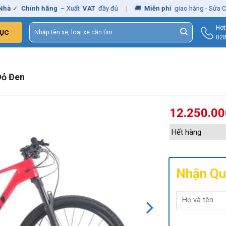
✓
Chính hãng
– Xuất
VAT
đầy đủ
|
🚚
Miễn phí
giao hàng - Sửa Chữa
Tìm
Hot
ỤC
kiếm:
028
Đỏ Đen
12.250.0
Hết hàng
Nhận Qu