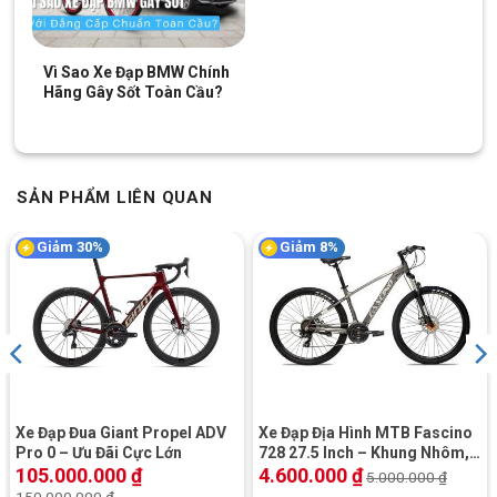
Vì Sao Xe Đạp BMW Chính
Hãng Gây Sốt Toàn Cầu?
SẢN PHẨM LIÊN QUAN
Trang bị bộ phuộc giảm xóc có tích hợp khóa hành trình
Giảm 30%
Giảm 8%
Trên địa hình bằng phẳng, người dùng không cần sử dụng
phuộc giảm xóc
. Thay vào đó, họ có thể kích hoạt chế độ khóa
trên khóa hành trình để ngăn nhún.
Khi di chuyển trên địa hình đồi núi, dốc hoặc các vùng có gập
gềnh, người dùng có thể mở khóa hành trình để giảm xóc. Điều
này giúp xe di chuyển mượt mà hơn, giảm thiểu tác động của
Xe Đạp Đua Giant Propel ADV
Xe Đạp Địa Hình MTB Fascino
gập gềnh và thậm chí cả trên ổ gà.
Pro 0 – Ưu Đãi Cực Lớn
728 27.5 Inch – Khung Nhôm,
Shimano
105.000.000
₫
4.600.000
₫
5.000.000
₫
Phanh xe nhanh chóng