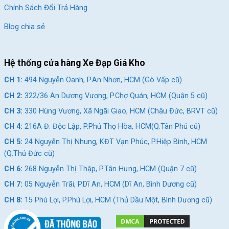
Chính Sách Đổi Trả Hàng
Yên Xe Đạp Địa Hình Life Alberta 27.5 Inch
Blog chia sẻ
Bộ truyền động chất lượng cao
Hệ thống cửa hàng Xe Đạp Giá Kho
Bộ truyền động của xe được trang bị hệ thống truyền động
chất lượng cao với 3 đĩa và 11 líp, tương đương với 33 tốc độ,
CH 1:
494 Nguyễn Oanh, P.An Nhơn, HCM (Gò Vấp cũ)
giúp xe di chuyển với tốc độ cao mà không đòi hỏi quá nhiều
CH 2:
322/36 An Dương Vương, P.Chợ Quán, HCM (Quận 5 cũ)
sức lực từ người dùng.
CH 3:
330 Hùng Vương, Xã Ngãi Giao, HCM (Châu Đức, BRVT cũ)
CH 4:
216A Đ. Độc Lập, P.Phú Thọ Hòa, HCM(Q.Tân Phú cũ)
CH 5:
24 Nguyễn Thị Nhung, KĐT Vạn Phúc, P.Hiệp Bình, HCM
(Q.Thủ Đức cũ)
CH 6:
268 Nguyễn Thị Thập, P.Tân Hưng, HCM (Quận 7 cũ)
CH 7:
05 Nguyễn Trãi, P.Dĩ An, HCM (Dĩ An, Bình Dương cũ)
CH 8:
15 Phú Lợi, P.Phú Lợi, HCM (Thủ Dầu Một, Bình Dương cũ)