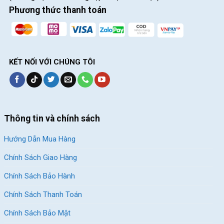
Phương thức thanh toán
Yên xe thể thao nhỏ gọn
Yên xe được tạo ra từ da chất lượng cao cấp, tạo điều kiện cho
người dùng cảm thấy thoải mái và dễ chịu hơn trong quá trình
sử dụng lâu dài. Cọc yên được tạo từ vật liệu chắc chắn, chịu
KẾT NỐI VỚI CHÚNG TÔI
lực tốt, và có hệ thống ti bật tháo mở nhanh, giúp điều chỉnh độ
cao thấp của yên một cách dễ dàng.
Thông tin và chính sách
Hướng Dẫn Mua Hàng
Chính Sách Giao Hàng
Chính Sách Bảo Hành
Chính Sách Thanh Toán
Chính Sách Bảo Mật