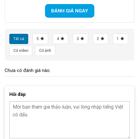
ĐÁNH GIÁ NGAY
Tất cả
5
4
3
2
1
Có video
Có ảnh
Chưa có đánh giá nào.
Ghi đông hợp kim nhôm VLTAVA, có tính nhẹ nhưng cực kỳ bền bỉ
Hỏi đáp
Hệ thống phanh trước được tích hợp trên tay lái, giúp việc sử
dụng trở nên dễ dàng. Tay đề L-TWOO AX cùng với các dây
thắng được kết hợp ở phía còn lại của tay lái và được thiết kế
gọn gàng, nằm phía trước xe.
Khung sườn mạnh mẽ