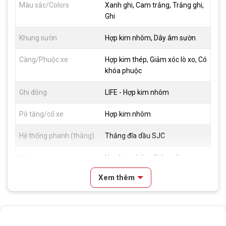
Màu sắc/Colors
Xanh ghi, Cam trắng, Trắng ghi,
Ghi
Khung sườn
Hợp kim nhôm, Dây âm sườn
Càng/Phuộc xe
Hợp kim thép, Giảm xóc lò xo, Có
khóa phuộc
Ghi đông
LIFE - Hợp kim nhôm
Pô tăng/cổ xe
Hợp kim nhôm
Hệ thống phanh (thắng)
Thắng đĩa dầu SJC
Đùm xe
Hợp kim nhôm, Bi bạc đạn
Xem thêm
Vành xe
Vành nhôm 2 lớp VLTAVA , 2cm
Lốp xe
Compass - 27.5x1.95
Tay đề
Tay đề bấm L-TWOO AX (3 đĩa,