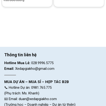
150.000.000
₫
Phanh xe được sử dụng cho xe là phanh đĩa dầu SJC cho phép
xe có khả năng dừng lại nhanh chóng và mượt mà khi di chuyển
ở tốc độ cao mà không bị vấp tạo nên sự an toàn cho người
dùng.
Thông tin liên hệ
Hotline Mua Lẻ:
028.9996.5775
Email:
Xedapgiakho@gmail.com
MUA DỰ ÁN – MUA SỈ – HỢP TÁC B2B
📞 Hotline Dự án: 0981.765.775
(Phụ trách: Ms. Khanh)
📧 Email:
duan@xedapgiakho.com
Phanh Xe Đạp Địa Hình Life Alberta 27.5 Inch
(Trường học – Doanh nghiệp – Dự án từ thiện)