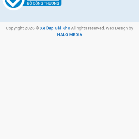
Giò Đĩa Xe Đạp Địa Hình Life Alberta 27.5 Inch
Copyright 2026 ©
Xe Đạp Giá Kho
All rights reserved. Web Design by
HALO MEDIA
Bộ giò đĩa L-TWOO được kết hợp với líp SL-TWOO AX và thêm
đùi đĩa Prowheel Nhôm ba đĩa, mang lại hiệu suất hoạt động
nhanh chóng và mượt mà, với mức tiêu hao sức lực của người
dùng hạn chế.
Bánh xe thể thao 27.5 inch
Xe Đạp Địa Hình Life Alberta 27.5 Inch có kích thước bánh 27.5
inch, cùng với vành xe làm từ nhôm 2 lớp VLTAVA. Thiết kế này
đi kèm với các khe rãnh trên bánh xe, tạo ra hiệu ứng ma sát
tốt với mặt đường, giúp duy trì độ thăng bằng tốt và thuận tiện
cho việc di chuyển, kể cả trên các mặt đường ẩm ướt.