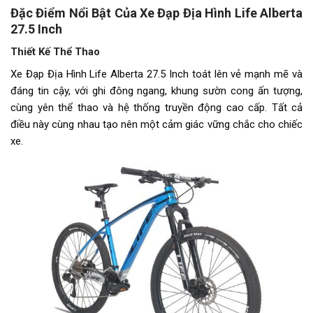
11 líp)
Đặc Điểm Nổi Bật Của Xe Đạp Địa Hình Life Alberta
27.5 Inch
Tăng tốc trước (Gạt
L-TWOO
Thiết Kế Thể Thao
đĩa)
Xe Đạp Địa Hình Life Alberta 27.5 Inch toát lên vẻ mạnh mẽ và
Tăng tốc sau (Gạt líp)
L-TWOO AX
đáng tin cậy, với ghi đông ngang, khung sườn cong ấn tượng,
cùng yên thể thao và hệ thống truyền động cao cấp. Tất cả
Đùi đĩa
Hợp kim nhôm Prowheel , Cốt
điều này cùng nhau tạo nên một cảm giác vững chắc cho chiếc
vuông, Bạc đạn
xe.
Dĩa
3 Tầng
Líp
Líp thả Sunshine 11 tầng
Sên (xích)
KMC 11 tốc độ
Kích thước
17''
Trọng lượng xe
14.7kg
Trọng lượng thùng
17.7kg -140x20x75