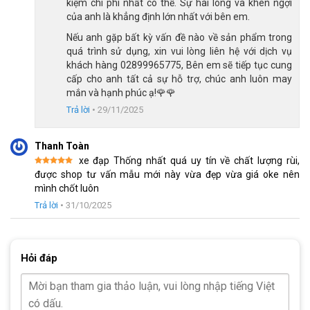
kiệm chi phí nhất có thể. Sự hài lòng và khen ngợi
tiết. Đây là trang bị đáng giá trong tầm giá dưới 5 triệu, giúp
của anh là khẳng định lớn nhất với bên em.
người dùng tự tin khi di chuyển trên đường trơn hoặc xuống
Nếu anh gặp bất kỳ vấn đề nào về sản phẩm trong
dốc. Phanh đĩa cơ dễ bảo dưỡng, chi phí thay thế thấp, phù hợp
quá trình sử dụng, xin vui lòng liên hệ với dịch vụ
với người sử dụng phổ thông.
khách hàng 02899965775, Bên em sẽ tiếp tục cung
cấp cho anh tất cả sự hỗ trợ, chúc anh luôn may
mắn và hạnh phúc ạ!🌹🌹
Trả lời
•
29/11/2025
Thanh Toàn
xe đạp Thống nhất quá uy tín về chất lượng rùi,
Được xếp
được shop tư vấn mẫu mới này vừa đẹp vừa giá oke nên
hạng
5
5
mình chốt luôn
sao
Trả lời
•
31/10/2025
Hỏi đáp