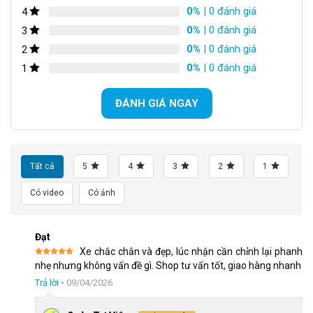
0%
| 0 đánh giá
4
Kết Luận
0%
| 0 đánh giá
3
0%
| 0 đánh giá
2
0%
| 0 đánh giá
1
ĐÁNH GIÁ NGAY
Tất cả
5
4
3
2
1
Có video
Có ảnh
Khung hợp kim nhôm chắc chắn nhẹ
Đạt
Xe chắc chắn và đẹp, lúc nhận cần chỉnh lại phanh
Được xếp
nhẹ nhưng không vấn đề gì. Shop tư vấn tốt, giao hàng nhanh
Xem thêm: Xe đạp thể thao từ 3-5 triệu
hạng
5
5
sao
Trả lời
•
09/04/2026
Phuộc linh hoạt, cứng cáp