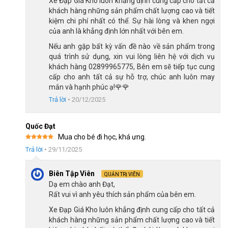
Xe Đạp Giá Kho luôn khẳng định cung cấp cho tất cả
khách hàng những sản phẩm chất lượng cao và tiết
kiệm chi phí nhất có thể. Sự hài lòng và khen ngợi
của anh là khẳng định lớn nhất với bên em.
Nếu anh gặp bất kỳ vấn đề nào về sản phẩm trong
quá trình sử dụng, xin vui lòng liên hệ với dịch vụ
khách hàng 02899965775, Bên em sẽ tiếp tục cung
cấp cho anh tất cả sự hỗ trợ, chúc anh luôn may
mắn và hạnh phúc ạ!🌹🌹
Trả lời
•
20/12/2025
Quốc Đạt
Mua cho bé đi học, khá ưng.
Được xếp
Trang bị bộ truyền động shimano tourney sang số nhẹ
Trả lời
•
29/11/2025
hạng
5
5
sao
Biên Tập Viên
QUẢN TRỊ VIÊN
Xem thêm: Xe đạp địa hình từ 3-5 triệu
Dạ em chào anh Đạt,
Rất vui vì anh yêu thích sản phẩm của bên em.
Phanh đĩa cơ an toàn cho mọi hành trình
Xe Đạp Giá Kho luôn khẳng định cung cấp cho tất cả
Thống Nhất SPD V5 được trang bị phanh đĩa cơ trước và sau,
khách hàng những sản phẩm chất lượng cao và tiết
cho khả năng hãm tốc tốt và ổn định trong nhiều điều kiện thời