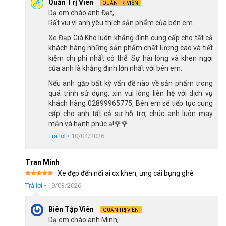
Quản Trị Viên
Xe được trang bị phuộc nhôm giúp giảm tổng trọng lượng trọng
QUẢN TRỊ VIÊN
Dạ em chào anh Đạt,
lượng của xe và mang lại cảm giác đạp xe chắc chắn, ổn định.
Rất vui vì anh yêu thích sản phẩm của bên em.
Linh hoạt di chuyển trên đường thành phố, phuộc nhôm giúp xe
Xe Đạp Giá Kho luôn khẳng định cung cấp cho tất cả
phản hồi nhanh, tiết kiệm sức, đặc biệt phù hợp cho nhu cầu đi
khách hàng những sản phẩm chất lượng cao và tiết
học, đi làm, tập luyện nhẹ hàng ngày.
kiệm chi phí nhất có thể. Sự hài lòng và khen ngợi
của anh là khẳng định lớn nhất với bên em.
Nếu anh gặp bất kỳ vấn đề nào về sản phẩm trong
quá trình sử dụng, xin vui lòng liên hệ với dịch vụ
khách hàng 02899965775, Bên em sẽ tiếp tục cung
cấp cho anh tất cả sự hỗ trợ, chúc anh luôn may
mắn và hạnh phúc ạ!🌹🌹
Trả lời
•
10/04/2026
Tran Minh
Xe đẹp đến nổi ai cx khen, ưng cái bụng ghê
Được xếp
Trả lời
•
19/03/2026
hạng
5
5
sao
Biên Tập Viên
QUẢN TRỊ VIÊN
Dạ em chào anh Minh,