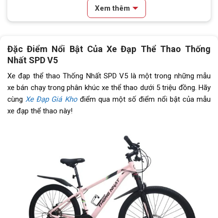
Xem thêm
Lốp xe
KENDA 27.5x1.95
Tay đề
Tay đề bấm xả Shimano (3x7)
Đặc Điểm Nổi Bật Của Xe Đạp Thể Thao Thống
Nhất SPD V5
Tăng tốc trước (Gạt
Shimano Tourney TZ
đĩa)
Xe đạp thể thao Thống Nhất SPD V5 là một trong những mẫu
xe bán chạy trong phân khúc xe thể thao dưới 5 triệu đồng. Hãy
Tăng tốc sau (Gạt líp)
Shimano
cùng
Xe Đạp Giá Kho
điểm qua một số điểm nổi bật của mẫu
xe đạp thể thao này!
Đùi đĩa
Hợp kim nhôm, cốt vuông, bạc
đạn
Dĩa
3 tầng
Líp
Líp vặn Shimano 7s
Sên (xích)
Xích Maya
Kích thước
27.5 inch