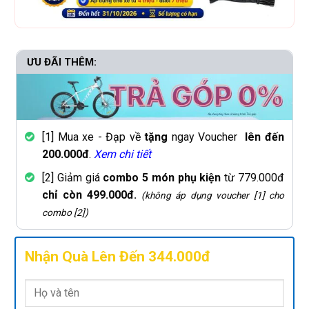
ƯU ĐÃI THÊM:
[1] Mua xe - Đạp về
tặng
ngay Voucher
lên đến
200.000đ
.
Xem chi tiết
[2] Giảm giá
combo 5 món phụ kiện
từ 779.000đ
chỉ còn 499.000đ.
(không áp dụng voucher [1] cho
combo [2])
Nhận Quà Lên Đến 344.000đ