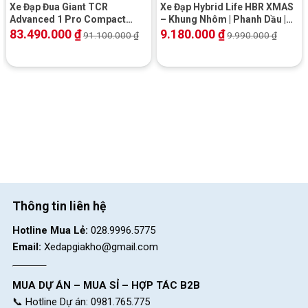
Xe Đạp Đua Giant TCR
Xe Đạp Hybrid Life HBR XMAS
Trải nghiệm sự linh hoạt và dễ dùng
Advanced 1 Pro Compact
– Khung Nhôm | Phanh Dầu |
2025
Shimano
83.490.000
₫
9.180.000
₫
91.100.000
₫
9.990.000
₫
Khi trải nghiệm thực tế, xe chạy nhẹ, sang số nhanh, ít tiếng ồn
và phản hồi tốt khi đổi hướng. Xe đạp SPD V5 mang lại cảm
giác đạp nhẹ nhưng chắc, đặc biệt phù hợp cho đường thành
phố, đường bằng và những chuyến đi ngắn cuối tuần. Người
dùng đánh giá cao khả năng vận hành ổn định, độ bền của linh
kiện và giá trị sử dụng cao trong tầm giá.
Thông tin liên hệ
Hotline Mua Lẻ:
028.9996.5775
Email:
Xedapgiakho@gmail.com
MUA DỰ ÁN – MUA SỈ – HỢP TÁC B2B
📞 Hotline Dự án: 0981.765.775