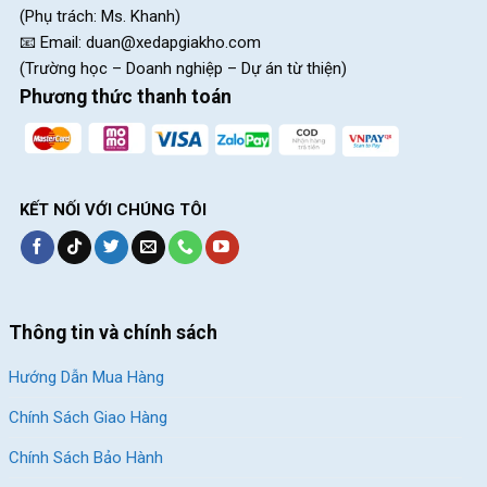
(Phụ trách: Ms. Khanh)
📧 Email:
duan@xedapgiakho.com
(Trường học – Doanh nghiệp – Dự án từ thiện)
Phương thức thanh toán
Xe mang đến trải nghiệm đạp mượt
Thương Hiệu Xe Đạp Thống Nhất Lâu Đời
Xe đạp Thống Nhất
là một thương hiệu Việt lâu đời, được thành
KẾT NỐI VỚI CHÚNG TÔI
lập vào năm 1960, gắn bó với nhiều thế hệ trên mọi cung đường
với sản phẩm chất lượng và bền bỉ. Hiện nay, thương hiệu xe
đạp Thống Nhất vẫn tiếp tục phát triển với nhiều mẫu mã trẻ
trung, hiện đại và dễ sử dụng.
Thông tin và chính sách
Hướng Dẫn Mua Hàng
Chính Sách Giao Hàng
Chính Sách Bảo Hành