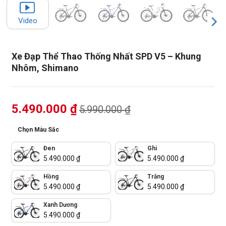
Video
Xe Đạp Thể Thao Thống Nhất SPD V5 – Khung
Nhôm, Shimano
5.490.000
₫
5.990.000
₫
Chọn Màu Sắc
Đen
Ghi
5.490.000
₫
5.490.000
₫
Hồng
Trắng
5.490.000
₫
5.490.000
₫
Xanh Dương
5.490.000
₫