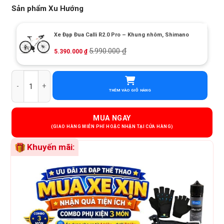
Sản phẩm Xu Hướng
Xe Đạp Đua Calli R2.0 Pro – Khung nhôm, Shimano
5.990.000
₫
5.390.000
₫
Xe Đạp Thể Thao Thống Nhất SPD V5 - Khung Nhôm, Shimano số l
THÊM VÀO GIỎ HÀNG
MUA NGAY
Khuyến mãi: