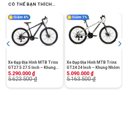
CÓ THỂ BẠN THÍCH…
Giảm 6%
Giảm 1%
Xe Đạp Địa Hình MTB Trinx
Xe Đạp Địa Hình MTB Trinx
ôm
GT27.5 27.5 Inch – Khung
GT24 24 Inch – Khung Nhôm
Nhôm
5.290.000
₫
5.090.000
₫
5.623.500
₫
5.163.500
₫