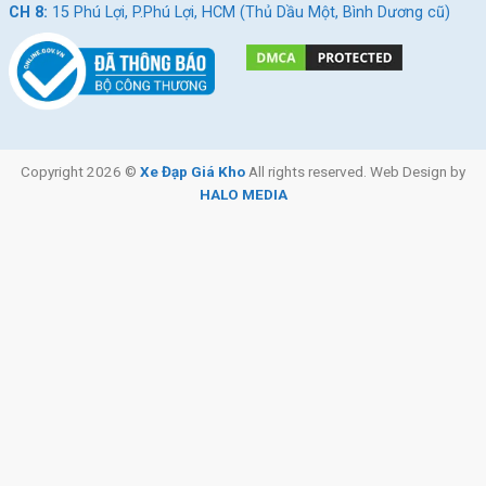
Hỗ trợ trả góp 0% lãi suất
CH 8:
15 Phú Lợi, P.Phú Lợi, HCM (Thủ Dầu Một, Bình Dương cũ)
Tặng kèm phụ kiện thiết yếu tùy theo chương trình
khuyến mãi
Xe Đạp Giá Kho cam kết mang đến sản phẩm chính hãng, đa
dạng mẫu mã, giá tốt, hậu mãi tận tâm giúp khách hàng yên
tâm khi chọn mua.
Copyright 2026 ©
Xe Đạp Giá Kho
All rights reserved. Web Design by
HALO MEDIA
Xem thêm: Xe đạp Touring từ 3-5 triệu
Kết Luận
Xe đạp thể thao Thống Nhất SPD V5 là mẫu xe đáng tiền nhất
trong tầm giá dưới 5 triệu đồng. Thiết kế khỏe khoắn, khung
nhôm nhẹ và bền bỉ, bộ truyền động Shimano 21 tốc độ, phanh
đĩa an toàn, vành nhôm hai lớp, tất cả tạo nên một chiếc xe phù
hợp với những ai yêu vận động và cần một phương tiện vừa thể
thao vừa tiện ích.
Hãy đến
cửa hàng Xe Đạp Giá Kho
để trải nghiệm và sở hữu
ngay xe đạp Thống Nhất SPD V5, chiếc xe mang phong cách