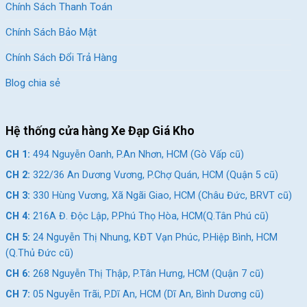
Chính Sách Thanh Toán
Chính Sách Bảo Mật
Chính Sách Đổi Trả Hàng
Blog chia sẻ
Hệ thống cửa hàng Xe Đạp Giá Kho
Logo thương hiệu xe đạp Thống Nhất
CH 1:
494 Nguyễn Oanh, P.An Nhơn, HCM (Gò Vấp cũ)
Nếu bạn đang tìm một nơi uy tín, hãy ghé Xe Đạp Giá Kho
CH 2:
322/36 An Dương Vương, P.Chợ Quán, HCM (Quận 5 cũ)
chuyên cung cấp những sản phẩm chính hãng, giá cả hợp lý và
CH 3:
330 Hùng Vương, Xã Ngãi Giao, HCM (Châu Đức, BRVT cũ)
vô vàn
ưu đãi khuyến mãi
kèm theo. Mua xe đạp Thống Nhất
CH 4:
216A Đ. Độc Lập, P.Phú Thọ Hòa, HCM(Q.Tân Phú cũ)
SPD V5 tại Xe Đạp Giá Kho, khách hàng sẽ nhận được:
CH 5:
24 Nguyễn Thị Nhung, KĐT Vạn Phúc, P.Hiệp Bình, HCM
Giá tốt nhất thị trường – dưới 5 triệu đồng
(Q.Thủ Đức cũ)
Bảo hành chính hãng Thống Nhất
CH 6:
268 Nguyễn Thị Thập, P.Tân Hưng, HCM (Quận 7 cũ)
Miễn phí giao hàng toàn quốc
CH 7:
05 Nguyễn Trãi, P.Dĩ An, HCM (Dĩ An, Bình Dương cũ)