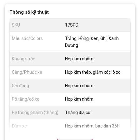
Thông số kỹ thuật
SKU
17SPD
Màu sắc/Colors
Trắng, Hồng, Đen, Ghi, Xanh
Dương
Khung sườn
Hợp kim nhôm
Càng/Phuộc xe
Hợp kim thép, giảm xóc lò xo
Ghi đông
Hợp kim nhôm
Pô tăng/cổ xe
Hợp kim nhôm
Hệ thống phanh (thắng)
Thắng đĩa cơ
Đùm xe
Hợp kim nhôm, bạc đạn 36H
Vành xe
Hợp kim nhôm