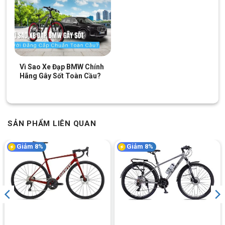
Yên thể thao êm ái, thiết kế phù hợp với thời gian đạp lâu,
không gây tê mỏi.
Vì Sao Xe Đạp BMW Chính
Hãng Gây Sốt Toàn Cầu?
SẢN PHẨM LIÊN QUAN
Giảm 8%
Giảm 8%
Trang bị phụ kiện chắn bùn trước sau tiện lợi khi di chuyển trời mưa