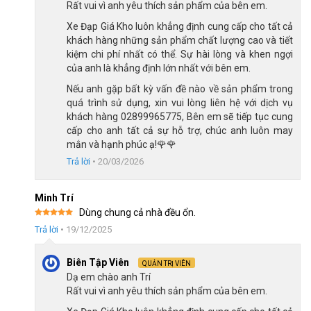
Rất vui vì anh yêu thích sản phẩm của bên em.
Phuộc giảm xóc lò xo linh hoạt di chuyển trên đường thành phố
Xe Đạp Giá Kho luôn khẳng định cung cấp cho tất cả
khách hàng những sản phẩm chất lượng cao và tiết
Bộ truyền động Shimano Tourney
kiệm chi phí nhất có thể. Sự hài lòng và khen ngợi
của anh là khẳng định lớn nhất với bên em.
Xe đạp thể thao Thống Nhất SPD V5 được trang bị bộ truyền
động Shimano Tourney, thương hiệu nổi tiếng đến từ Nhật Bản,
Nếu anh gặp bất kỳ vấn đề nào về sản phẩm trong
quá trình sử dụng, xin vui lòng liên hệ với dịch vụ
gồm:
khách hàng 02899965775, Bên em sẽ tiếp tục cung
Tay đề Shimano chính xác, sang số nhẹ.
cấp cho anh tất cả sự hỗ trợ, chúc anh luôn may
mắn và hạnh phúc ạ!🌹🌹
Gạt đĩa và gạt líp Shimano Tourney cho khả năng sang
Trả lời
•
20/03/2026
số mượt.
Đùi đĩa nhôm 3 tầng cùng líp 7 tầng, giúp xe đạt 21 tốc
Minh Trí
độ linh hoạt, phù hợp cho cả đường bằng và đường dốc nhẹ.
Dùng chung cả nhà đều ổn.
Được xếp
Bộ truyền động Shimano mang lại cảm giác vận hành mượt, ổn
Trả lời
•
19/12/2025
hạng
5
5
sao
định dù là người mới bắt đầu sử dụng, bạn vẫn dễ dàng làm chủ
tốc độ của mình.
Biên Tập Viên
QUẢN TRỊ VIÊN
Dạ em chào anh Trí
Rất vui vì anh yêu thích sản phẩm của bên em.