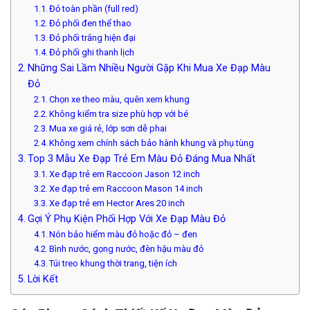
Đỏ toàn phần (full red)
Đỏ phối đen thể thao
Đỏ phối trắng hiện đại
Đỏ phối ghi thanh lịch
Những Sai Lầm Nhiều Người Gặp Khi Mua Xe Đạp Màu
Đỏ
Chọn xe theo màu, quên xem khung
Không kiểm tra size phù hợp với bé
Mua xe giá rẻ, lớp sơn dễ phai
Không xem chính sách bảo hành khung và phụ tùng
Top 3 Mẫu Xe Đạp Trẻ Em Màu Đỏ Đáng Mua Nhất
Xe đạp trẻ em Raccoon Jason 12 inch
Xe đạp trẻ em Raccoon Mason 14 inch
Xe đạp trẻ em Hector Ares 20 inch
Gợi Ý Phụ Kiện Phối Hợp Với Xe Đạp Màu Đỏ
Nón bảo hiểm màu đỏ hoặc đỏ – đen
Bình nước, gọng nước, đèn hậu màu đỏ
Túi treo khung thời trang, tiện ích
Lời Kết