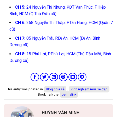
CH 5:
24 Nguyễn Thị Nhung, KĐT Vạn Phúc, P.Hiệp
Bình, HCM (Q.Thủ Đức cũ)
CH 6:
268 Nguyễn Thị Thập, P.Tân Hưng, HCM (Quận 7
cũ)
CH 7:
05 Nguyễn Trãi, P.Dĩ An, HCM (Dĩ An, Bình
Dương cũ)
CH 8:
15 Phú Lợi, P.Phú Lợi, HCM (Thủ Dầu Một, Bình
Dương cũ)
This entry was posted in
Blog chia sẻ
,
Kinh nghiệm mua xe đạp
.
Bookmark the
permalink
.
HUỲNH VĂN MINH