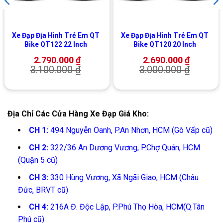
Xe Đạp Địa Hình Trẻ Em QT
Xe Đạp Địa Hình Trẻ Em QT
Bike QT122 22 Inch
Bike QT120 20 Inch
2.790.000
₫
2.690.000
₫
3.100.000
₫
3.000.000
₫
Địa Chỉ Các Cửa Hàng Xe Đạp Giá Kho:
CH 1:
494 Nguyễn Oanh, P.An Nhơn, HCM (Gò Vấp cũ)
CH 2:
322/36 An Dương Vương, P.Chợ Quán, HCM
(Quận 5 cũ)
CH 3:
330 Hùng Vương, Xã Ngãi Giao, HCM (Châu
Đức, BRVT cũ)
CH 4:
216A Đ. Độc Lập, P.Phú Thọ Hòa, HCM(Q.Tân
Phú cũ)