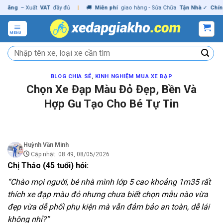
Skip
 Xuất
VAT
đầy đủ
|
🚚
Miễn phí
giao hàng - Sửa Chữa
Tận Nhà
✓
Chính hãng
to
content
MENU
Tìm
kiếm:
BLOG CHIA SẺ
,
KINH NGHIỆM MUA XE ĐẠP
Chọn Xe Đạp Màu Đỏ Đẹp, Bền Và
Hợp Gu Tạo Cho Bé Tự Tin
Huỳnh Văn Minh
Cập nhật: 08:49, 08/05/2026
Chị Thảo (45 tuổi) hỏi:
“Chào mọi người, bé nhà mình lớp 5 cao khoảng 1m35 rất
thích xe đạp màu đỏ nhưng chưa biết chọn mẫu nào vừa
đẹp vừa dễ phối phụ kiện mà vẫn đảm bảo an toàn, dễ lái
không nhỉ?”