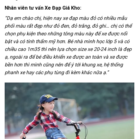
Nhân viên tư vấn Xe Đạp Giá Kho:
“Dạ em chào chị, hiện nay xe đạp màu đỏ có nhiều mẫu
phối màu rất đẹp như đỏ đen, đỏ trắng, đỏ ghi… chị có thể
chọn phụ kiện theo những tông màu này để xe được nổi
bật và có tính thẩm mỹ hơn. Bé nhà mình học lớp 5 và có
chiều cao 1m35 thì nên lựa chọn size xe 20-24 inch là đẹp
ạ, ngoài ra để bé điều khiển xe được an toàn và xe được
bền hơn thì mình cũng nên để ý tới khung xe, hệ thống
phanh xe hay các phụ tùng đi kèm khác nữa ạ.”