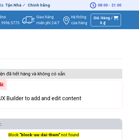
n Nhà
✓
Chính hãng
– Xuất
VAT
đầy đủ
|
🚚
Miễn phí
giao hàng - Sử
08:00 - 21:00
Giao hàng
Hệ thống
line
Giỏ Hàng /
miễn phí 24/7
0
₫
cửa hàng
.9996.5775
ện đã hết hàng và không có sẵn.
i:
UX Builder to add and edit content
:
Block
"block-uu-dai-them"
not found