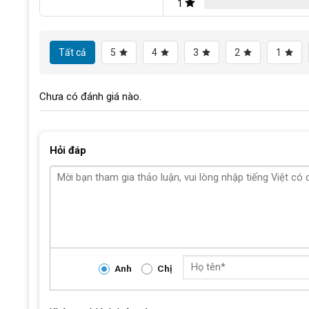
1
Xe đạp địa hình MTB Calli M350 26 Inch gây ấn tượng và thu
chất thể thao và mạnh mẽ. Từng chi tiết trên xe đều được 
và hiệu quả sử dụng.
Tất cả
5
4
3
2
1
Mẫu
xe đạp thể thao
này phối màu hiện đại với các màu sắ
dương. Cùng với lớp sơn tĩnh điện bền bỉ giúp xe luôn nổi bậ
Chưa có đánh giá nào.
Hỏi đáp
Anh
Chị