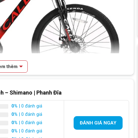
em thêm
ch – Shimano | Phanh Đĩa
0%
| 0 đánh giá
h thiết kế mang phong cách thể thao mạnh mẽ
0%
| 0 đánh giá
0%
| 0 đánh giá
ĐÁNH GIÁ NGAY
0%
| 0 đánh giá