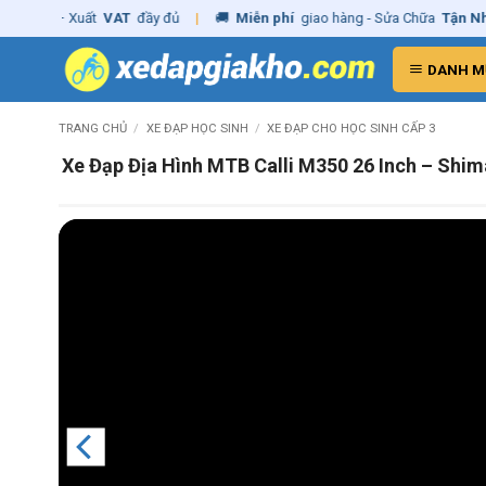
Skip
ng
– Xuất
VAT
đầy đủ
|
🚚
Miễn phí
giao hàng - Sửa Chữa
Tận Nhà
✓
to
content
DANH M
TRANG CHỦ
/
XE ĐẠP HỌC SINH
/
XE ĐẠP CHO HỌC SINH CẤP 3
Xe Đạp Địa Hình MTB Calli M350 26 Inch – Shim