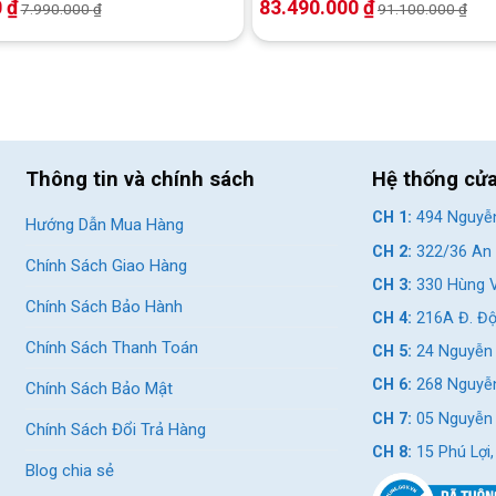
0
₫
83.490.000
₫
7.990.000
₫
91.100.000
₫
Thông tin và chính sách
Hệ thống cử
CH 1:
494 Nguyễn
Hướng Dẫn Mua Hàng
CH 2:
322/36 An 
Chính Sách Giao Hàng
CH 3:
330 Hùng V
Chính Sách Bảo Hành
CH 4:
216A Đ. Độ
Chính Sách Thanh Toán
CH 5:
24 Nguyễn 
CH 6:
268 Nguyễn
Chính Sách Bảo Mật
CH 7:
05 Nguyễn T
Chính Sách Đổi Trả Hàng
CH 8:
15 Phú Lợi
Blog chia sẻ