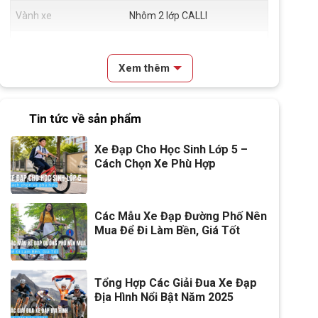
Vành xe
Nhôm 2 lớp CALLI
Lốp xe
KENDA 26*1.95
Xem thêm
Tay đề
SHIMANO EF41 3*7
Tăng tốc trước (Gạt
SHIMANO TOURNEY TZ500
Tin tức về sản phẩm
đĩa)
3S
Xe Đạp Cho Học Sinh Lớp 5 –
Đùi đĩa
Thép cường lực JH-P209 3
Cách Chọn Xe Phù Hợp
tầng 24-34-42T
Líp
ATA 7 tầng 14-28T
Các Mẫu Xe Đạp Đường Phố Nên
Mua Để Đi Làm Bền, Giá Tốt
Sên (xích)
FFC Z51
Kích thước
26 Inch
Tổng Hợp Các Giải Đua Xe Đạp
Yên
Yên thể thao cao cấp CALLI
Địa Hình Nổi Bật Năm 2025