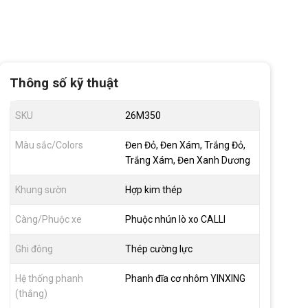
Thông số kỹ thuật
SKU
26M350
Màu sắc/Colors
Đen Đỏ, Đen Xám, Trắng Đỏ,
Trắng Xám, Đen Xanh Dương
Khung sườn
Hợp kim thép
Càng/Phuộc xe
Phuộc nhún lò xo CALLI
Ghi đông
Thép cường lực
Hệ thống phanh
Phanh đĩa cơ nhôm YINXING
(thắng)