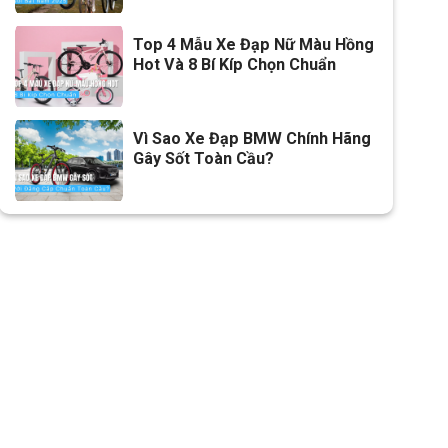
Cọc/cốt yên
Thép
Top 4 Mẫu Xe Đạp Nữ Màu Hồng
Chiều cao phù hợp
Trên 1m55
Hot Và 8 Bí Kíp Chọn Chuẩn
Lưu ý
Thông số kỹ thuật có thể sẽ
được thay đổi từ nhà sản xuất
nhằm nâng cao chất lượng
Vì Sao Xe Đạp BMW Chính Hãng
Gây Sốt Toàn Cầu?
sản phẩm