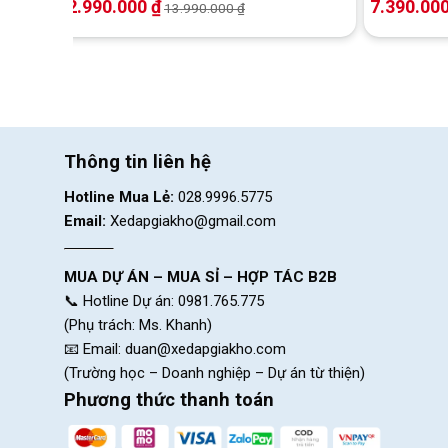
12.990.000
₫
7.390.00
13.990.000
₫
Thông tin liên hệ
Hotline Mua Lẻ:
028.9996.5775
Email:
Xedapgiakho@gmail.com
MUA DỰ ÁN – MUA SỈ – HỢP TÁC B2B
📞 Hotline Dự án: 0981.765.775
(Phụ trách: Ms. Khanh)
📧 Email:
duan@xedapgiakho.com
(Trường học – Doanh nghiệp – Dự án từ thiện)
Phương thức thanh toán