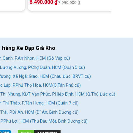
6.490.000
₫
7.990.000
₫
a hàng Xe Đạp Giá Kho
 Oanh, P.An Nhơn, HCM (Gò Vấp cũ)
Dương Vương, P.Chợ Quán, HCM (Quận 5 cũ)
ương, Xã Ngãi Giao, HCM (Châu Đức, BRVT cũ)
c Lập, P.Phú Thọ Hòa, HCM(Q.Tân Phú cũ)
Thị Nhung, KĐT Vạn Phúc, P.Hiệp Bình, HCM (Q.Thủ Đức cũ)
 Thị Thập, P.Tân Hưng, HCM (Quận 7 cũ)
rãi, P.Dĩ An, HCM (Dĩ An, Bình Dương cũ)
, P.Phú Lợi, HCM (Thủ Dầu Một, Bình Dương cũ)