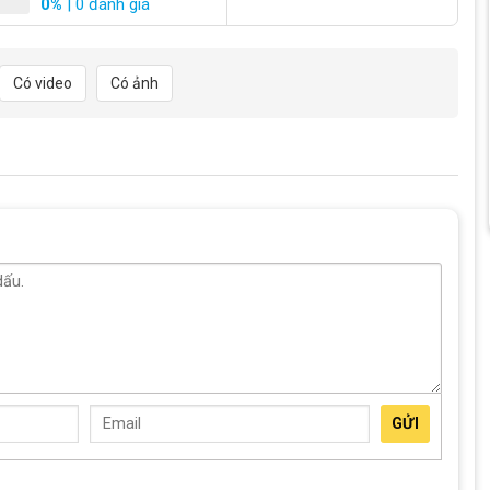
0%
| 0 đánh giá
 hút người dùng ngay từ cái nhìn đầu tiên với thiết kế mang đậm
chăm chút tỉ mỉ, mang lại sự kết hợp hài hòa giữa tính thẩm mỹ
Có video
Có ảnh
c nổi bật như đen đỏ, đen xám, trắng đỏ, trắng xám, đen xanh
t trong mọi điều kiện ánh sáng.
GỬI