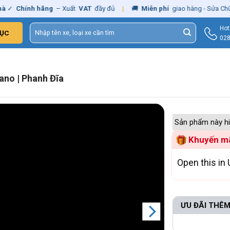
Chính hãng
– Xuất
VAT
đầy đủ
|
🚚
Miễn phí
giao hàng - Sửa Chữa
Tậ
Tìm
Hot
ỤC
kiếm:
028
ano | Phanh Đĩa
Sản phẩm này hi
Khuyến mã
Open this in 
ƯU ĐÃI THÊM