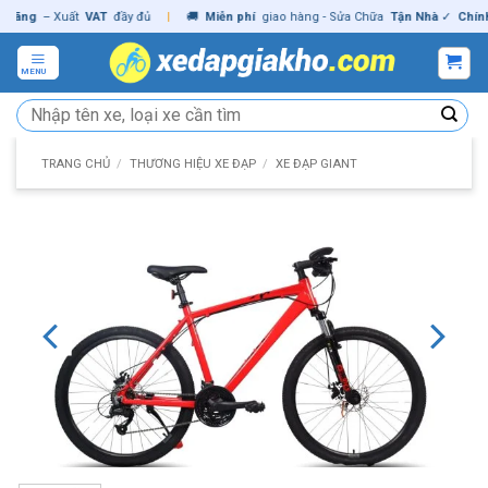
Skip
g
– Xuất
VAT
đầy đủ
|
🚚
Miễn phí
giao hàng - Sửa Chữa
Tận Nhà
✓
Chính hã
to
content
MENU
Tìm
kiếm:
TRANG CHỦ
/
THƯƠNG HIỆU XE ĐẠP
/
XE ĐẠP GIANT