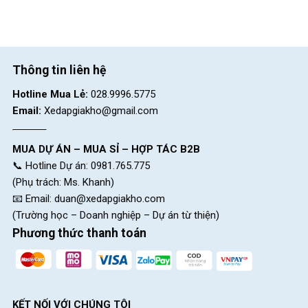
Thông tin liên hệ
Ghi đông Xe Đạp Địa Hình MTB Giant ATX 620 – Phiên Bản Quốc Tế
Hotline Mua Lẻ:
028.9996.5775
26 Inch
Email:
Xedapgiakho@gmail.com
Yên êm ái, có thể tăng chỉnh thoải mái
MUA DỰ ÁN – MUA SỈ – HỢP TÁC B2B
📞 Hotline Dự án: 0981.765.775
Yên xe có kiểu thiết bo cong vuốt nhẹ về phía trước giúp ôm
(Phụ trách: Ms. Khanh)
sát với dáng ngồi.
📧 Email:
duan@xedapgiakho.com
Bao bọc bên ngoài yên xe là lớp da kháng khuẩn chất lượng có
(Trường học – Doanh nghiệp – Dự án từ thiện)
độ đàn hồi nên khi ngồi bạn sẽ cảm thấy êm ái, thoải mái khi di
Phương thức thanh toán
chuyển trong thời gian dài.
Cốt yến thép cứng cáp, trang bị chốt mở khóa giúp bạn có thể
điều chỉnh độ cao yên phù hợp với chiều cao của mình.
Phía sau yên là đèn phản quang có thể chớp tắt vào ban đêm
KẾT NỐI VỚI CHÚNG TÔI