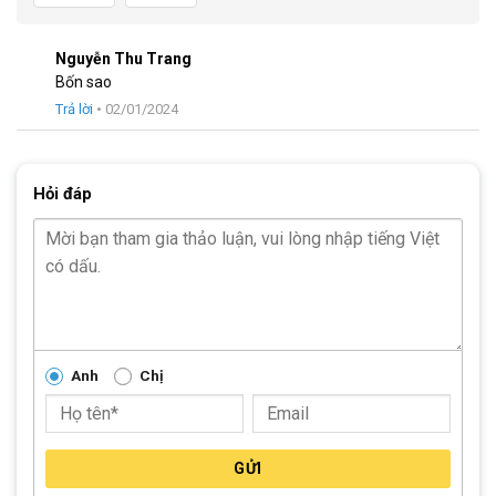
Đùi đĩa
Hợp kim thép 3 đĩa
Nguyễn Thu Trang
Bốn sao
Líp sau
Shunfeng 7 líp
Trả lời
•
02/01/2024
Xích:
KMC
Hỏi đáp
Đùm xe
Thép 32 căm
Vành xe
Nhôm hai lớp 2cm
Lốp:
Innova 26X1.95
Khối lượng thùng
18,8kg (135×22×75)
Anh
Chị
Trọng lượng xe
15,4kg
Thương Hiệu Xe Đạp Giant
GỬI
Giant
là thương hiệu chuyên về các dòng xe đạp bắt n
guồn từ