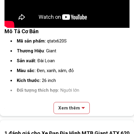
Mô Tả Cơ Bản
Mã sản phẩm:
qtatx620S
Thương Hiệu
: Giant
Sản xuất:
Đài Loan
Màu sắc:
Đen, xanh, xám, đỏ
Kích thước:
26 inch
Đối tượng thích hợp:
Người lớn
Thông Số Kỹ Thuật Xe Đạp Địa Hình MTB Giant
ATX 620 26 Inch
Xem thêm
Dòng xe
Xe đạp địa hình
Nội dung chính
1 đánh giá cho
Xe Đạp Địa Hình MTB Giant ATX 620
Video Review & Đánh Giá Xe Đạp Địa Hình MTB Giant ATX 620 26