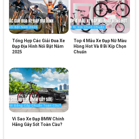
Tổng Hợp Các Giải Đua Xe
Top 4 Mẫu Xe Đạp Nữ Màu
Đạp Địa Hình Nổi Bật Năm
Hồng Hot Và 8 Bí Kíp Chọn
2025
Chuẩn
Xe Đạp Địa Hình MTB Giant ATX 620 – Phiên Bản Quốc Tế 26 Inch
Phanh đĩa chính xác an toàn cao
Xe Đạp Địa Hình MTB Giant ATX 620 26 Inch
trang bị phanh
đĩa cao cấp, có độ chính xác cao giúp người dùng kiểm soát
tay lái an toàn.
Vì Sao Xe Đạp BMW Chính
Hãng Gây Sốt Toàn Cầu?
Phanh đĩa Xe Đạp Địa Hình MTB Giant ATX 620 – Phiên Bản Quốc Tế