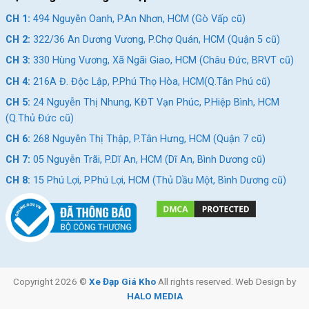
CH 1:
494 Nguyễn Oanh, P.An Nhơn, HCM (Gò Vấp cũ)
CH 2:
322/36 An Dương Vương, P.Chợ Quán, HCM (Quận 5 cũ)
CH 3:
330 Hùng Vương, Xã Ngãi Giao, HCM (Châu Đức, BRVT cũ)
CH 4:
216A Đ. Độc Lập, P.Phú Thọ Hòa, HCM(Q.Tân Phú cũ)
Bộ giò dĩa Xe Đạp Địa Hình MTB Giant ATX 620 – Phiên Bản Quốc Tế
CH 5:
24 Nguyễn Thị Nhung, KĐT Vạn Phúc, P.Hiệp Bình, HCM
26 Inch
(Q.Thủ Đức cũ)
CH 6:
268 Nguyễn Thị Thập, P.Tân Hưng, HCM (Quận 7 cũ)
Đề MicroShift mượt mà, nhanh chóng
CH 7:
05 Nguyễn Trãi, P.Dĩ An, HCM (Dĩ An, Bình Dương cũ)
Bộ đề MicroShift, một hãng sản xuất uy tín có trụ sở tại Đài
CH 8:
15 Phú Lợi, P.Phú Lợi, HCM (Thủ Dầu Một, Bình Dương cũ)
Loan, được trang bị có độ mượt mà bạn sẽ không cảm thấy bị
khựng khi chuyển tốc đột ngột từ đó đem lại trải nghiệm tốt khi
đạp xe.
Copyright 2026 ©
Xe Đạp Giá Kho
All rights reserved. Web Design by
HALO MEDIA