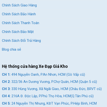
5 cũ)
Chính Sách Giao Hàng
CH 3:
330 Hùng Vương, Xã Ngãi Giao, HCM (Châu Đức,
Chính Sách Bảo Hành
BRVT cũ)
Chính Sách Thanh Toán
CH 4:
216A Đ. Độc Lập, P.Phú Thọ Hòa, HCM(Q.Tân Phú
cũ)
Chính Sách Bảo Mật
CH 5:
24 Nguyễn Thị Nhung, KĐT Vạn Phúc, P.Hiệp Bình,
Chính Sách Đổi Trả Hàng
HCM (Q.Thủ Đức cũ)
Blog chia sẻ
CH 6:
268 Nguyễn Thị Thập, P.Tân Hưng, HCM (Quận 7
cũ)
CH 7:
05 Nguyễn Trãi, P.Dĩ An, HCM (Dĩ An, Bình Dương
Hệ thống cửa hàng Xe Đạp Giá Kho
cũ)
CH 1:
494 Nguyễn Oanh, P.An Nhơn, HCM (Gò Vấp cũ)
CH 8:
15 Phú Lợi, P.Phú Lợi, HCM (Thủ Dầu Một, Bình
CH 2:
322/36 An Dương Vương, P.Chợ Quán, HCM (Quận 5 cũ)
Dương cũ)
CH 3:
330 Hùng Vương, Xã Ngãi Giao, HCM (Châu Đức, BRVT cũ)
SKU:
MX2000
CH 4:
216A Đ. Độc Lập, P.Phú Thọ Hòa, HCM(Q.Tân Phú cũ)
Thẻ:
Hợp Kim Nhôm
,
Shimano Tourney
,
Xe đạp địa hình Shimano
CH 5:
24 Nguyễn Thị Nhung, KĐT Vạn Phúc, P.Hiệp Bình, HCM
Tourney