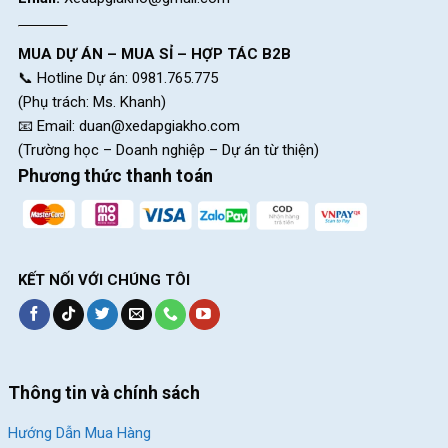
chạy nhất hiện nay
MUA DỰ ÁN – MUA SỈ – HỢP TÁC B2B
Giảm 10%
Giảm 4%
📞 Hotline Dự án: 0981.765.775
(Phụ trách: Ms. Khanh)
📧 Email:
duan@xedapgiakho.com
(Trường học – Doanh nghiệp – Dự án từ thiện)
Phương thức thanh toán
Xe Đạp Địa Hình MTB Life
Xe Đạp Địa Hình MTB
MX900 27.5 Inch –
Miamor Forteen 24 Inch –
Shimano
Shimano
KẾT NỐI VỚI CHÚNG TÔI
4.480.000
₫
4.790.000
₫
5.000.000
₫
5.000.000
₫
Địa Chỉ Các Cửa Hàng Xe Đạp Giá Kho:
Thông tin và chính sách
CH 1:
494 Nguyễn Oanh, P.An Nhơn, HCM (Gò Vấp cũ)
Hướng Dẫn Mua Hàng
CH 2:
322/36 An Dương Vương, P.Chợ Quán, HCM (Quận