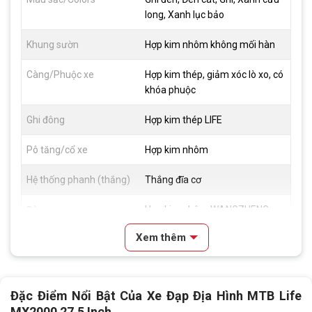
long, Xanh lục bảo
Khung sườn
Hợp kim nhôm không mối hàn
Càng/Phuộc xe
Hợp kim thép, giảm xóc lò xo, có
khóa phuộc
Ghi đông
Hợp kim thép LIFE
Pô tăng/cổ xe
Hợp kim nhôm
Hệ thống phanh (thắng)
Thắng đĩa cơ
Đùm xe
Hợp kim nhôm WANGZHENG ,
Bạc đạn
Xem thêm
Vành xe
Hợp kim nhôm 2 lớp, cao 2cm
Lốp xe
CST ALL TERRAINS 27,5x2,1
Đặc Điểm Nổi Bật Của Xe Đạp Địa Hình MTB Life
MX2000 27.5 Inch