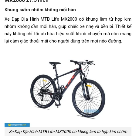
Tay đề
Tay đề bấm SHIMANO EF500 (3
đĩa,8 líp)
Khung sườn nhôm không mối hàn
Xe Đạp Địa Hình MTB Life MX2000 có khung làm từ hợp kim
Tăng tốc trước (Gạt
SHIMANO Tourney TY-300
nhôm không cần mối hàn, giúp chiếc xe nhẹ và bền bỉ. Thiết kế
đĩa)
này không chỉ tối ưu hóa hiệu suất khi di chuyển mà còn mang
lại cảm giác thoải mái cho người dùng trên mọi nẻo đường.
Tăng tốc sau (Gạt líp)
SHIMANO Tourney TY-300
Đùi đĩa
Hợp kim nhôm PROWHEEL
Dĩa
3 tầng
Líp
Líp vặn ATA
Sên (xích)
MAYA
Yên
LIFE
Cọc/cốt yên
Hợp kim nhôm LIFE
Xe Đạp Địa Hình MTB Life MX2000 có khung làm từ hợp kim nhôm
Chiều cao phù hợp
1m60