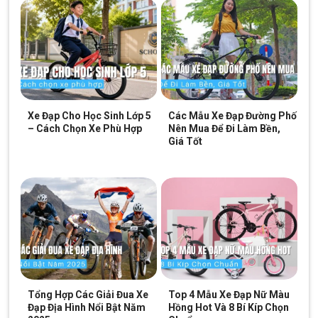
Xe Đạp Cho Học Sinh Lớp 5
Các Mẫu Xe Đạp Đường Phố
– Cách Chọn Xe Phù Hợp
Nên Mua Để Đi Làm Bền,
Giá Tốt
Tay đề Shimano EF500 chất lượng
Sử dụng Shimano Tourney TY-300 cho cả tăng tốc trước và
sau. Đảm bảo chuyển đổi tốc độ mượt mà, đáng tin cậy.
Tổng Hợp Các Giải Đua Xe
Top 4 Mẫu Xe Đạp Nữ Màu
Đạp Địa Hình Nổi Bật Năm
Hồng Hot Và 8 Bí Kíp Chọn