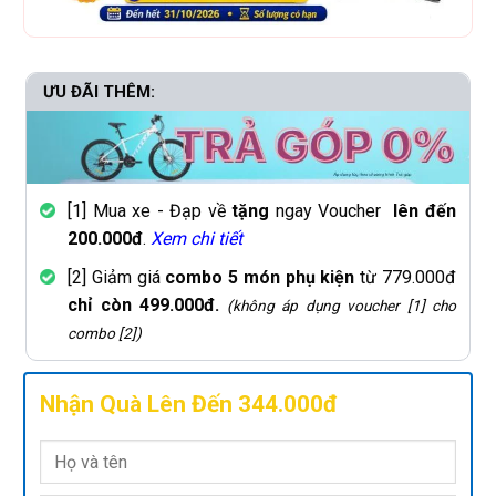
ƯU ĐÃI THÊM:
[1] Mua xe - Đạp về
tặng
ngay Voucher
lên đến
200.000đ
.
Xem chi tiết
[2] Giảm giá
combo 5 món phụ kiện
từ 779.000đ
chỉ còn 499.000đ.
(không áp dụng voucher [1] cho
combo [2])
Nhận Quà Lên Đến 344.000đ