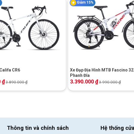
%
Giảm 15%
SHIMENG 7 speed
BEST
+
Thép 36H
PAPYLUS – Hợp kim nhôm 2 lớp, cao 25mm
Califa CR6
Xe Đạp Địa Hình MTB Fascino 323
Phanh Đĩa
PINGZHENG 24×2.125
0
₫
3.390.000
₫
3.890.000
₫
3.990.000
₫
ới đội ngũ nhân viên giàu kinh nghiệm cùng công nghệ sản xuất
ịa đồng thời còn lan rộng ra quốc tế và được người tiêu dùng tin
Thông tin và chính sách
Hệ thống cử
h
,
xe đạp đường phố, xe đạp trẻ em,…với những màu sắc tươi trẻ