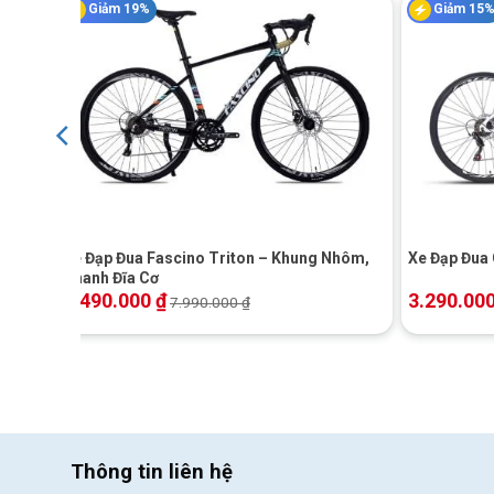
Giảm 19%
Giảm 15
Đĩa trước
Líp sau
Xích:
+
+
Đùm xe
Vành xe
ch –
Xe Đạp Đua Fascino Triton – Khung Nhôm,
Xe Đạp Đua 
Phanh Đĩa Cơ
Lốp:
6.490.000
₫
3.290.00
7.990.000
₫
Đôi Nét Về Thương Hiệu Papylus
Xe đạp Papylus
được ra đời vào năm 2009 tại Đài Loan. V
tiên tiến đã giúp hãng xe này phát triển tốt ở trong nội đ
tưởng lựa chọn.
Thông tin liên hệ
Hiện nay hãng có các dòng xe đa dạng như:
xe đạp đia hìn