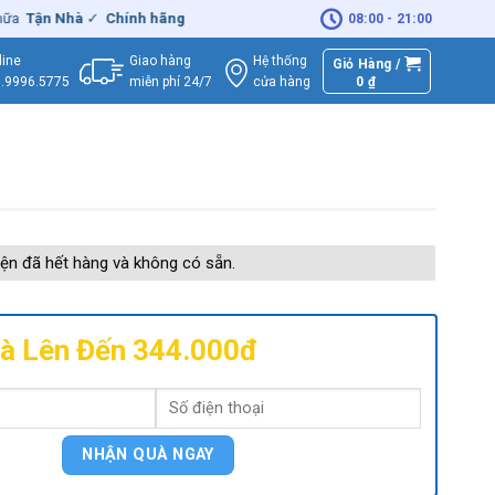
ận Nhà
✓
Chính hãng
– Xuất
VAT
đầy đủ
|
🚚
Miễn phí
giao hàng - 
08:00 - 21:00
Giao hàng
Hệ thống
line
Giỏ Hàng /
miễn phí 24/7
0
₫
cửa hàng
.9996.5775
ện đã hết hàng và không có sẵn.
à Lên Đến 344.000đ