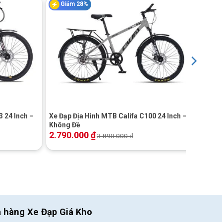
Giảm 28%
+
 24 Inch –
Xe Đạp Địa Hình MTB Califa C100 24 Inch –
Không Đề
2.790.000
₫
3.890.000
₫
a hàng Xe Đạp Giá Kho