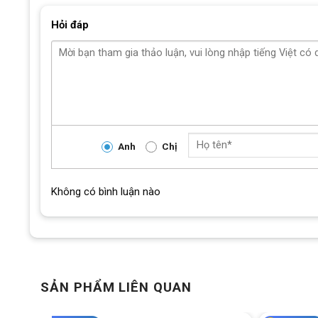
Màu
Hỏi đáp
Khung
Càng xe
Tay lái
Cổ lái
Anh
Chị
Phanh
Không có bình luận nào
Tay đề số
Tăng tốc trước
(Gạt đĩa)
Tăng tốc sau
(Gạt líp)
SẢN PHẨM LIÊN QUAN
Đùi đĩa