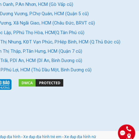
 Oanh, P.An Nhơn, HCM (Gò Vấp cũ)
Dương Vương, P.Chợ Quán, HCM (Quận 5 cũ)
ương, Xã Ngãi Giao, HCM (Châu Đức, BRVT cũ)
c Lập, P.Phú Thọ Hòa, HCM(Q.Tân Phú cũ)
Thị Nhung, KĐT Vạn Phúc, P.Hiệp Bình, HCM (Q.Thủ Đức cũ)
 Thị Thập, P.Tân Hưng, HCM (Quận 7 cũ)
rãi, P.Dĩ An, HCM (Dĩ An, Bình Dương cũ)
, P.Phú Lợi, HCM (Thủ Dầu Một, Bình Dương cũ)
đạp địa hình
-
Xe đạp địa hình trẻ em
-
Xe đạp địa hình nữ