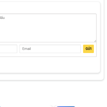
Ghi đỏ, ghi bạc, xanh cam, ghi xanh.
Hợp kim Nhôm, cáp âm khung, sơn tĩnh điện, tem sơn
Phuộc giảm xóc
PAPYLUS – Thép. Kích thước: 620mm x Ø31.8
Kích thước: 70mm x Ø31.8
GỬI
BOLIDS – Phanh đĩa cơ, đĩa phanh 160
QIAO SHENG 3×7 (21 tốc độ)
QIAO SHENG
QIAO SHENG TZ
PAPYLUS – Thép 3 đĩa