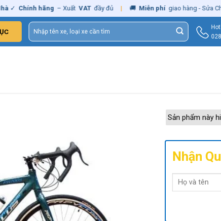
✓
Chính hãng
– Xuất
VAT
đầy đủ
|
🚚
Miễn phí
giao hàng - Sửa Chữa
T
Tìm
Hot
ỤC
kiếm:
028
Sản phẩm này hi
Nhận Qu