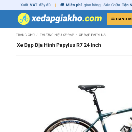
Skip
ãng
– Xuất
VAT
đầy đủ
|
🚚
Miễn phí
giao hàng - Sửa Chữa
Tận Nhà
to
content
DANH M
TRANG CHỦ
/
THƯƠNG HIỆU XE ĐẠP
/
XE ĐẠP PAPYLUS
Xe Đạp Địa Hình Papylus R7 24 Inch