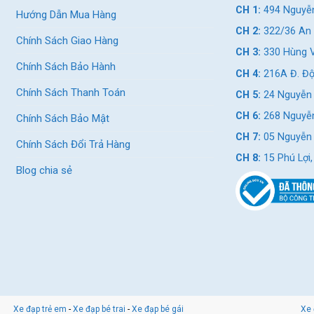
CH 1:
494 Nguyễn
ọi người.
Hướng Dẫn Mua Hàng
CH 2:
322/36 An 
 R7 24 Inch
Chính Sách Giao Hàng
CH 3:
330 Hùng V
Chính Sách Bảo Hành
CH 4:
216A Đ. Độ
Chính Sách Thanh Toán
dụng để vượt qua các điều kiện địa hình khác nhau. Bề ngoài của
CH 5:
24 Nguyễn 
 năng và thẩm mỹ.
CH 6:
268 Nguyễn
Chính Sách Bảo Mật
 ghi bạc, xanh cam, ghi xanh vô cùng bắt mắt để người dùng có
CH 7:
05 Nguyễn T
Chính Sách Đổi Trả Hàng
sắc mà mình mong muốn.
CH 8:
15 Phú Lợi
Blog chia sẻ
h Papylus R7 24 Inch
dạng tay ngang, giúp người lái dễ dàng kiểm soát và điều chỉnh
ác mẫu xe khác. Lần này, tay cầm của xe được chế tạo theo hình
rình sử dụng.
Xe đạp trẻ em
-
Xe đạp bé trai
-
Xe đạp bé gái
Xe 