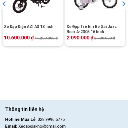
Xe Đạp Điện AZI A3 18 Inch
Xe Đạp Trẻ Em Bé Gái Jazz
Bear A-2305 16 Inch
10.600.000
₫
2.090.000
₫
11.200.000
₫
2.700.000
₫
Ghi đông tích hợp sừng trâu linh hoạt được trang bị trên Xe Đạp
Địa Hình Xaming 24 Inch
Khung sườn thép chắc chắn cùng màu sơn có họa tiết đẹp
Thông tin liên hệ
mắt
Hotline Mua Lẻ:
028.9996.5775
Là dòng xe địa hình nên
Xe Đạp Địa Hình Xaming 24 Inch
sở
Email:
Xedapgiakho@gmail.com