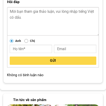
Hỏi đáp
Líp sau
N/a
Xích:
N/a
Đùm xe
Bi côn
Vành xe
Nhôm hai lớp 3cm
Anh
Chị
Lốp:
Cst
Khối lượng thùng
16kg
GỬI
Khối lượng xe
15kg
Không có bình luận nào
Thương Hiệu Xe Đạp Xaming
Xaming
là thương hiệu xe đạp lớn có xuất xứ từ
Đài Loan
. Qua
năm tháng hãng dần khẳng định được vị thế của mình trong
cộng đồng những người yêu xe đạp và trở thành một trong
Tin tức về sản phẩm
những thương hiệu xe đạp lớn nhất tại Đài Loan.