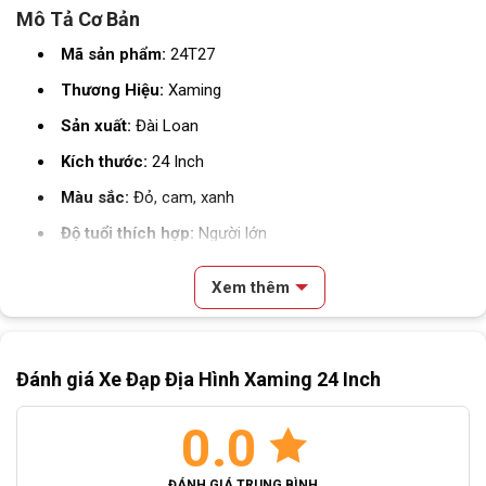
Mô Tả Cơ Bản
Mã sản phẩm:
24T27
Thương Hiệu:
Xaming
Sản xuất:
Đài Loan
Kích thước:
24 Inch
Màu sắc:
Đỏ, cam, xanh
Độ tuổi thích hợp:
Người lớn
Phân loại:
Xe Đạp Thể Thao
Xem thêm
Thông Số Kỹ Thuật
Nội dung chính
SKU
24T27
Đánh giá Xe Đạp Địa Hình Xaming 24 Inch
Review & Đánh Giá Xe Đạp Địa Hình Xaming 24 Inch
Mô Tả Cơ Bản
Kích cỡ
24 inch
Thông Số Kỹ Thuật
0.0
Thương Hiệu Xe Đạp Xaming
Màu
Đỏ, cam, xanh
Những Đặt Điểm Nổi Trội Của Xe Đạp Địa Hình Xaming 24 Inch
ĐÁNH GIÁ TRUNG BÌNH