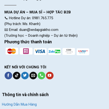
hữu một bộ khung được làm từ hợp kim thép vô cùng chắc
chắn, có thể chịu được nhiều va đập mạnh và áp lực lớn từ
MUA DỰ ÁN – MUA SỈ – HỢP TÁC B2B
nhiều địa hình khắc nghiệt khác nhau.
📞 Hotline Dự án: 0981.765.775
(Phụ trách: Ms. Khanh)
📧 Email:
duan@xedapgiakho.com
(Trường học – Doanh nghiệp – Dự án từ thiện)
Phương thức thanh toán
KẾT NỐI VỚI CHÚNG TÔI
Khung sườn thép chắc chắn, bền bỉ và có độ cân bằng cao
Thông tin và chính sách
Phuộc trước lò xo êm ái
Hướng Dẫn Mua Hàng