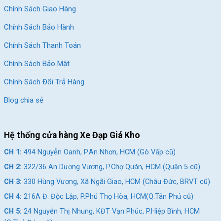
Hệ thống treo của
Xe Đạp Địa Hình Xaming 24 Inch
được
Chính Sách Giao Hàng
hãng trang bị một phuộc lò xo giúp cho người lái có thể dễ
dàng vượt qua các chướng ngại vật một cách dễ dàng.
Chính Sách Bảo Hành
Chính Sách Thanh Toán
Chính Sách Bảo Mật
Chính Sách Đổi Trả Hàng
Blog chia sẻ
Hệ thống cửa hàng Xe Đạp Giá Kho
CH 1:
494 Nguyễn Oanh, P.An Nhơn, HCM (Gò Vấp cũ)
CH 2:
322/36 An Dương Vương, P.Chợ Quán, HCM (Quận 5 cũ)
CH 3:
330 Hùng Vương, Xã Ngãi Giao, HCM (Châu Đức, BRVT cũ)
Hệ thống giảm xóc lò xo cho cảm giác lái mượt mà, êm ái
CH 4:
216A Đ. Độc Lập, P.Phú Thọ Hòa, HCM(Q.Tân Phú cũ)
Hệ thống phanh đĩa cơ
CH 5:
24 Nguyễn Thị Nhung, KĐT Vạn Phúc, P.Hiệp Bình, HCM