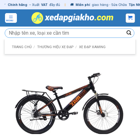
Skip
Chính hãng
– Xuất
VAT
đầy đủ
|
🚚
Miễn phí
giao hàng - Sửa Chữa
Tận Nhà
✓
to
content
MENU
Tìm
kiếm:
TRANG CHỦ
/
THƯƠNG HIỆU XE ĐẠP
/
XE ĐẠP XAMING