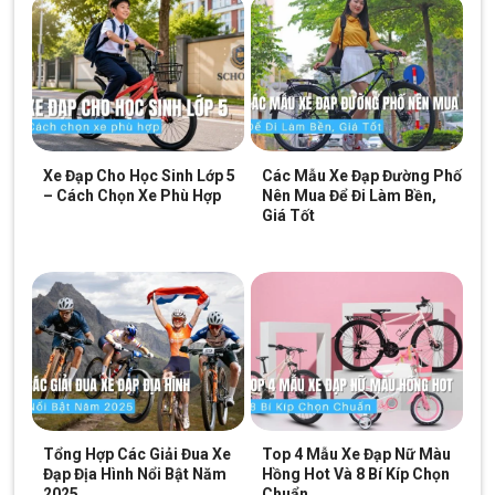
Thương hiệu
Xaming
sở hữu nguồn lực lớn để cung cấp xe đạp
rộng trải đến thị trường các nước, trong đó có thị trường Việt
Nam. Được người tiêu dùng tại Việt Nam biết đến với tư cách là
một hãng xe chất lượng cao nhưng giá thành lại rất phải chăng,
hợp lý.
Những Đặt Điểm Nổi Trội Của Xe Đạp Địa Hình
Xe Đạp Cho Học Sinh Lớp 5
Các Mẫu Xe Đạp Đường Phố
Xaming 24 Inch
– Cách Chọn Xe Phù Hợp
Nên Mua Để Đi Làm Bền,
Giá Tốt
Ngoại hình hầm hố, bắt mắt
Mặc dù chỉ sở hữu kích thước bánh xe là 24 Inch nhưng mang
trong mình DNA của dòng xe đạp địa hình.
Xe Đạp Địa Hình
Xaming 24 Inch
có cho mình một ngoại hình rất hầm hố và thu
hút ánh nhìn.
Với thiết kế cực ngầu và sở hữu nhiều màu sắc đa dạng thì
Xe
Đạp Địa Hình Xaming 24 Inch
rất thích hợp cho các bạn trẻ
có tính cách năng động, thích khám phá và yêu thích những bộ
môn thể thao phiêu lưu như Xe đạp địa hình.
Tổng Hợp Các Giải Đua Xe
Top 4 Mẫu Xe Đạp Nữ Màu
Đạp Địa Hình Nổi Bật Năm
Hồng Hot Và 8 Bí Kíp Chọn
2025
Chuẩn