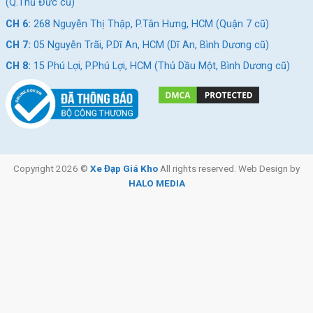
Những dòng xe đạp địa hình thường xuyên phải di chuyển trong
(Q.Thủ Đức cũ)
những môi trường khắc nghiệt hơn những loại xe đạp thông
CH 6:
268 Nguyễn Thị Thập, P.Tân Hưng, HCM (Quận 7 cũ)
thường khác. Nên việc trang bị phanh đĩa trên
Xe Đạp Địa Hình
CH 7:
05 Nguyễn Trãi, P.Dĩ An, HCM (Dĩ An, Bình Dương cũ)
Xaming 24 Inch
là việc làm rất hợp lý của hãng nhằn đảm bảo
CH 8:
15 Phú Lợi, P.Phú Lợi, HCM (Thủ Dầu Một, Bình Dương cũ)
an toàn và hạn chế những rủi ro cho người sử dụng xe.
Copyright 2026 ©
Xe Đạp Giá Kho
All rights reserved. Web Design by
HALO MEDIA
Phanh đĩa cơ đảm bảo hiệu năng phanh vượt trội