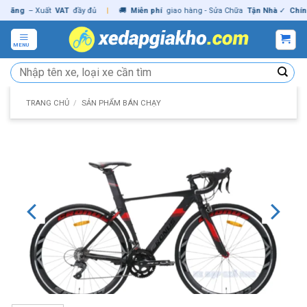
Skip
ng
– Xuất
VAT
đầy đủ
|
🚚
Miễn phí
giao hàng - Sửa Chữa
Tận Nhà
✓
Chính hã
to
content
MENU
Tìm
kiếm:
TRANG CHỦ
/
SẢN PHẨM BÁN CHẠY