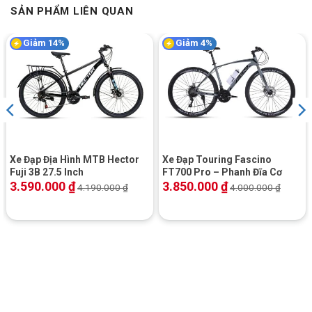
SẢN PHẨM LIÊN QUAN
Giảm 14%
Giảm 4%
Xe Đạp Địa Hình MTB Hector
Xe Đạp Touring Fascino
Fuji 3B 27.5 Inch
FT700 Pro – Phanh Đĩa Cơ
3.590.000
₫
3.850.000
₫
4.190.000
₫
4.000.000
₫