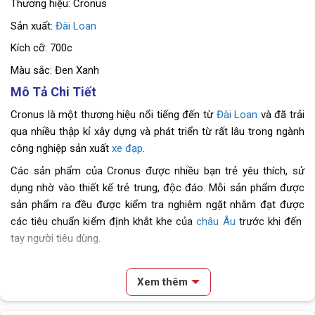
Thương hiệu: Cronus
Sản xuất:
Đài Loan
Kích cỡ: 700c
Màu sắc: Đen Xanh
Mô Tả Chi Tiết
Cronus là một thương hiệu nổi tiếng đến từ
Đài Loan
và đã trải
qua nhiều thập kỉ xây dựng và phát triển từ rất lâu trong ngành
công nghiệp sản xuất
xe đạp
.
Các sản phẩm của Cronus được nhiều bạn trẻ yêu thích, sử
dụng nhờ vào thiết kế trẻ trung, độc đáo. Mỗi sản phẩm được
sản phẩm ra đều được kiểm tra nghiêm ngặt nhằm đạt được
các tiêu chuẩn kiểm định khắt khe của
châu Âu
trước khi đến
tay người tiêu dùng.
Nhờ vào mức giá phải chăng, nhiều sản phẩm thiết kế với vô
vàn kiểu dáng, đây có lẽ chính là những lí do đã giúp cho thương
Xem thêm
hiệu Cronus được nhiều người tin dùng, từ đó trở nên nổi tiếng
trên khắp thế giới nhất là tại
Việt Nam
.