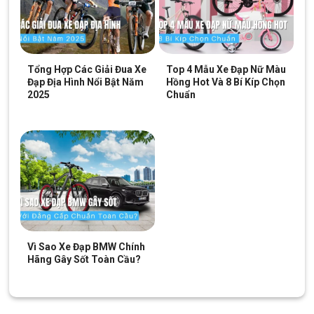
Block
"hinh-anh-dia-chi-chan-trang-san-pham"
not found
SKU:
Cronus
Tổng Hợp Các Giải Đua Xe
Top 4 Mẫu Xe Đạp Nữ Màu
Đạp Địa Hình Nổi Bật Năm
Hồng Hot Và 8 Bí Kíp Chọn
2025
Chuẩn
Vì Sao Xe Đạp BMW Chính
Hãng Gây Sốt Toàn Cầu?