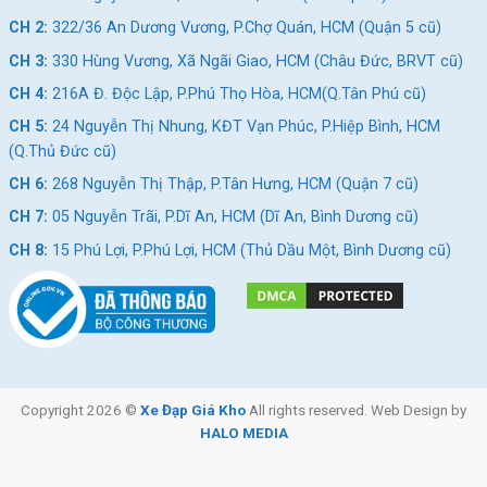
CH 2:
322/36 An Dương Vương, P.Chợ Quán, HCM (Quận 5 cũ)
CH 3:
330 Hùng Vương, Xã Ngãi Giao, HCM (Châu Đức, BRVT cũ)
CH 4:
216A Đ. Độc Lập, P.Phú Thọ Hòa, HCM(Q.Tân Phú cũ)
CH 5:
24 Nguyễn Thị Nhung, KĐT Vạn Phúc, P.Hiệp Bình, HCM
(Q.Thủ Đức cũ)
CH 6:
268 Nguyễn Thị Thập, P.Tân Hưng, HCM (Quận 7 cũ)
CH 7:
05 Nguyễn Trãi, P.Dĩ An, HCM (Dĩ An, Bình Dương cũ)
CH 8:
15 Phú Lợi, P.Phú Lợi, HCM (Thủ Dầu Một, Bình Dương cũ)
Copyright 2026 ©
Xe Đạp Giá Kho
All rights reserved. Web Design by
HALO MEDIA