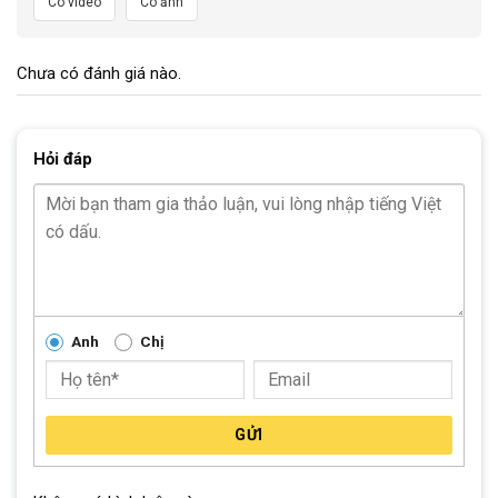
Có video
Có ảnh
tại Xe Đạp Giá Kho.
Thông Số Kỹ Thuật Xe Đạp Đua 700c
Chưa có đánh giá nào.
Cronus Khung Nhôm
Bảng Thông Số Cơ Bản
Hỏi đáp
Khung xe
Hợp kim nhôm
Vành
Nhôm
Ghi đông
Hợp kim nhôm cronus
Tay đề
Reflex 2 đĩa 8 lip 16 tốc độ
Anh
Chị
Cùi đề
Sensar Reflex
Giò đĩa
Nhôm prowhell 2 đĩa trục vuông
GỬI
Phanh
Gôm radius