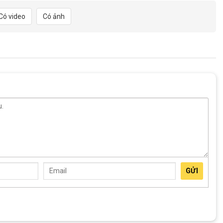
Có video
Có ảnh
iữa tem xe và màu sắc sườn giúp cho chiếc xe thêm
ắc: đen – cam, đen – xanh lá, đen – vàng, đen – đỏ,
hơn với gu màu sắc của mình.
ĩa trước và 7 líp phía sau giúp người lái có nhiều trải
 sẽ phù hợp với mỗi địa hình khác nhau và phù hợp với
ích đạp xe khác nhau.
GỬI