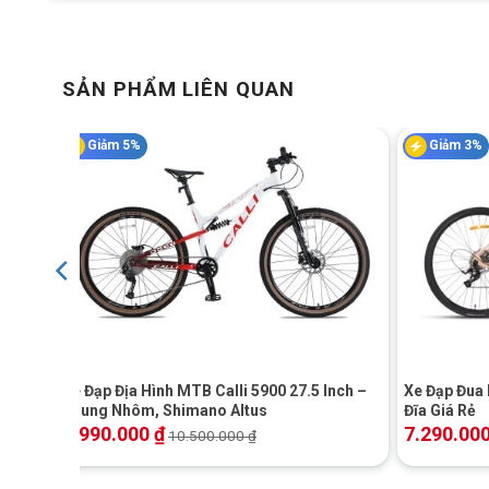
SẢN PHẨM LIÊN QUAN
Giảm 5%
Giảm 3%
+
+
Xe Đạp Địa Hình MTB Calli 5900 27.5 Inch –
Xe Đạp Đua
Khung Nhôm, Shimano Altus
Đĩa Giá Rẻ
9.990.000
₫
7.290.00
10.500.000
₫