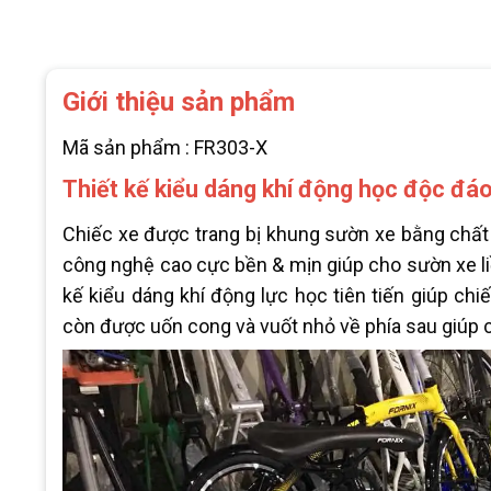
Giới thiệu sản phẩm
Mã sản phẩm : FR303-X
Thiết kế kiểu dáng khí động học độc đá
Chiếc xe được trang bị khung sườn xe bằng chất 
công nghệ cao cực bền & mịn giúp cho sườn xe l
kế kiểu dáng khí động lực học tiên tiến giúp chi
còn được uốn cong và vuốt nhỏ về phía sau giúp 