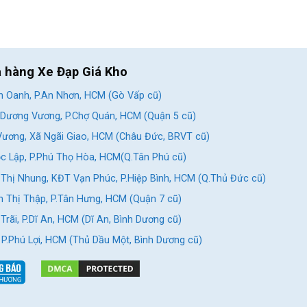
a hàng Xe Đạp Giá Kho
 Oanh, P.An Nhơn, HCM (Gò Vấp cũ)
Dương Vương, P.Chợ Quán, HCM (Quận 5 cũ)
ương, Xã Ngãi Giao, HCM (Châu Đức, BRVT cũ)
c Lập, P.Phú Thọ Hòa, HCM(Q.Tân Phú cũ)
Thị Nhung, KĐT Vạn Phúc, P.Hiệp Bình, HCM (Q.Thủ Đức cũ)
 Thị Thập, P.Tân Hưng, HCM (Quận 7 cũ)
rãi, P.Dĩ An, HCM (Dĩ An, Bình Dương cũ)
, P.Phú Lợi, HCM (Thủ Dầu Một, Bình Dương cũ)