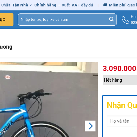
Tận Nhà
✓
Chính hãng
– Xuất
VAT
đầy đủ
|
🚚
Miễn phí
giao hàng -
Tìm
Hot
ỤC
kiếm:
028
Dương
3.090.00
Hết hàng
Nhận Qu