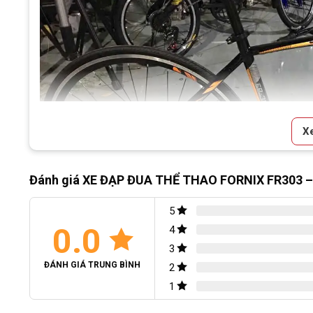
X
Nội dung chính
Đánh giá XE ĐẠP ĐUA THỂ THAO FORNIX FR303 –
Giới thiệu sản phẩm
Thiết kế kiểu dáng khí động học độc đáo
5
*Mô tả chi tiết
0.0
4
Chế độ bảo hành tốt
3
ĐÁNH GIÁ TRUNG BÌNH
2
1