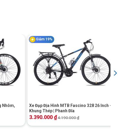
Giảm 19%
+
ng Nhôm,
Xe Đạp Địa Hình MTB Fascino 328 26 Inch –
Khung Thép | Phanh Đĩa
3.390.000
₫
4.190.000
₫