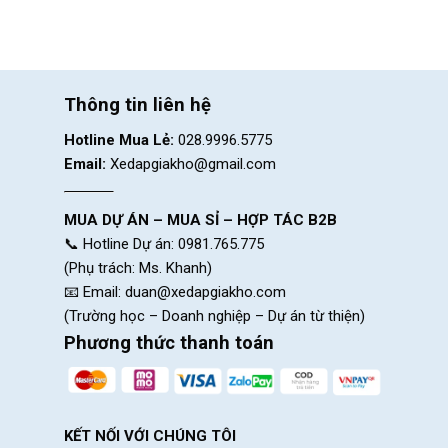
Thông tin liên hệ
Hotline Mua Lẻ:
028.9996.5775
Email:
Xedapgiakho@gmail.com
MUA DỰ ÁN – MUA SỈ – HỢP TÁC B2B
📞 Hotline Dự án: 0981.765.775
(Phụ trách: Ms. Khanh)
📧 Email:
duan@xedapgiakho.com
(Trường học – Doanh nghiệp – Dự án từ thiện)
Phương thức thanh toán
KẾT NỐI VỚI CHÚNG TÔI