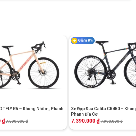
Giảm 8%
+
 DTFLY R5 – Khung Nhôm, Phanh
Xe Đạp Đua Califa CR450 – Khu
Phanh Đĩa Cơ
0
₫
7.390.000
₫
7.500.000
₫
7.990.000
₫