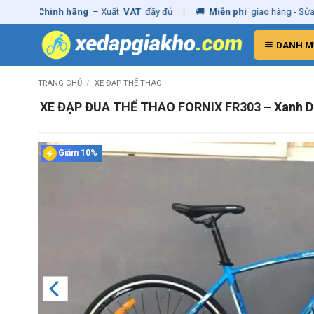
Skip
✓
Chính hãng
– Xuất
VAT
đầy đủ
|
🚚
Miễn phí
giao hàng - Sửa Chữa
to
content
DANH M
TRANG CHỦ
/
XE ĐẠP THỂ THAO
XE ĐẠP ĐUA THỂ THAO FORNIX FR303 – Xanh 
Giảm 10%