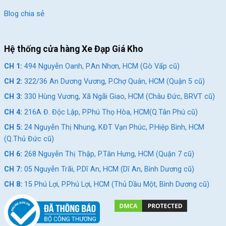
Blog chia sẻ
Hệ thống cửa hàng Xe Đạp Giá Kho
CH 1:
494 Nguyễn Oanh, P.An Nhơn, HCM (Gò Vấp cũ)
CH 2:
322/36 An Dương Vương, P.Chợ Quán, HCM (Quận 5 cũ)
CH 3:
330 Hùng Vương, Xã Ngãi Giao, HCM (Châu Đức, BRVT cũ)
CH 4:
216A Đ. Độc Lập, P.Phú Thọ Hòa, HCM(Q.Tân Phú cũ)
CH 5:
24 Nguyễn Thị Nhung, KĐT Vạn Phúc, P.Hiệp Bình, HCM
(Q.Thủ Đức cũ)
CH 6:
268 Nguyễn Thị Thập, P.Tân Hưng, HCM (Quận 7 cũ)
CH 7:
05 Nguyễn Trãi, P.Dĩ An, HCM (Dĩ An, Bình Dương cũ)
CH 8:
15 Phú Lợi, P.Phú Lợi, HCM (Thủ Dầu Một, Bình Dương cũ)