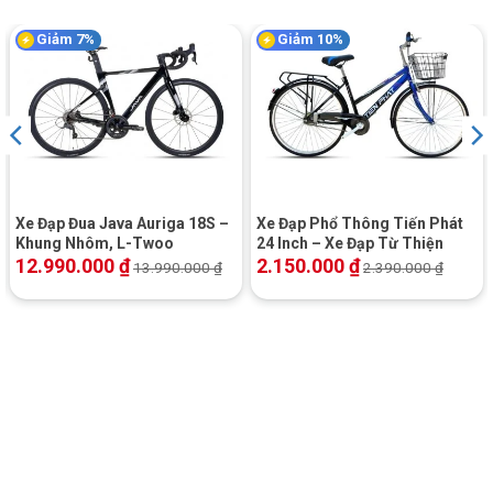
Giảm 7%
Giảm 10%
Xe Đạp Đua Java Auriga 18S –
Xe Đạp Phổ Thông Tiến Phát
Khung Nhôm, L-Twoo
24 Inch – Xe Đạp Từ Thiện
12.990.000
₫
2.150.000
₫
13.990.000
₫
2.390.000
₫