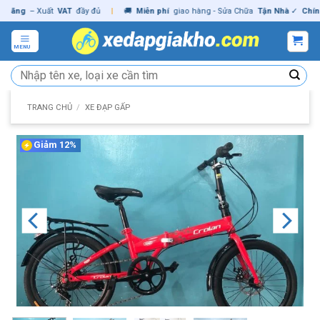
Skip
ng
– Xuất
VAT
đầy đủ
|
🚚
Miễn phí
giao hàng - Sửa Chữa
Tận Nhà
✓
Chính hã
to
content
MENU
Tìm
kiếm:
TRANG CHỦ
/
XE ĐẠP GẤP
Giảm 12%