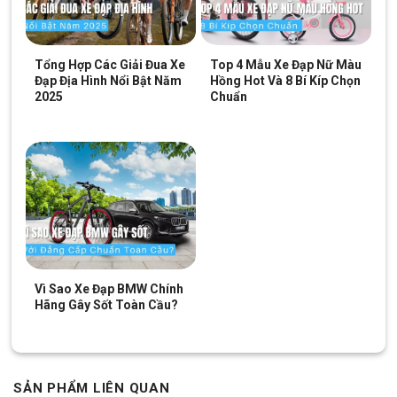
Tổng Hợp Các Giải Đua Xe
Top 4 Mẫu Xe Đạp Nữ Màu
Đạp Địa Hình Nổi Bật Năm
Hồng Hot Và 8 Bí Kíp Chọn
2025
Chuẩn
SKU:
20XG4Z-D
Vì Sao Xe Đạp BMW Chính
Hãng Gây Sốt Toàn Cầu?
SẢN PHẨM LIÊN QUAN