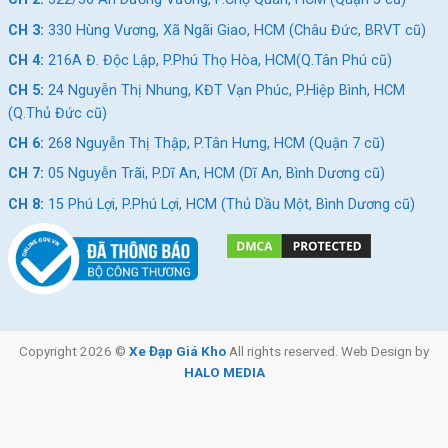
CH 3:
330 Hùng Vương, Xã Ngãi Giao, HCM (Châu Đức, BRVT cũ)
CH 4:
216A Đ. Độc Lập, P.Phú Thọ Hòa, HCM(Q.Tân Phú cũ)
CH 5:
24 Nguyễn Thị Nhung, KĐT Vạn Phúc, P.Hiệp Bình, HCM
(Q.Thủ Đức cũ)
CH 6:
268 Nguyễn Thị Thập, P.Tân Hưng, HCM (Quận 7 cũ)
CH 7:
05 Nguyễn Trãi, P.Dĩ An, HCM (Dĩ An, Bình Dương cũ)
CH 8:
15 Phú Lợi, P.Phú Lợi, HCM (Thủ Dầu Một, Bình Dương cũ)
Copyright 2026 ©
Xe Đạp Giá Kho
All rights reserved. Web Design by
HALO MEDIA